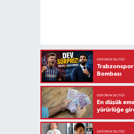
EDITÖRÜN SEÇTIĞI
Trabzonspor'
Bombası
EDITÖRÜN SEÇTIĞI
En düşük eme
yürürlüğe gir
EDITÖRÜN SEÇTIĞI