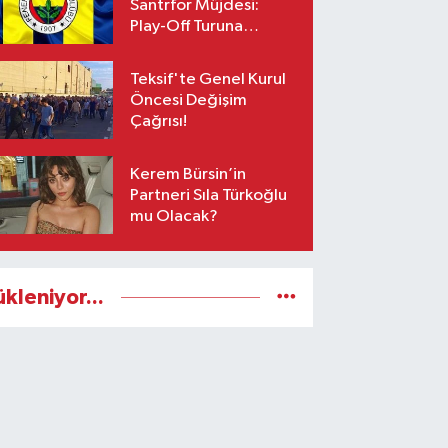
Santrfor Müjdesi:
Play-Off Turuna
Yetişiyor!
Teksif'te Genel Kurul
Öncesi Değişim
Çağrısı!
Kerem Bürsin’in
Partneri Sıla Türkoğlu
mu Olacak?
ükleniyor...