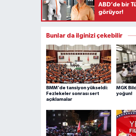
ABD’de bir Tü
görüyor!
Bunlar da ilginizi çekebilir
BMM’de tansiyon yükseldi:
MGK Bil
Fezlekeler sonrası sert
yoğun!
açıklamalar