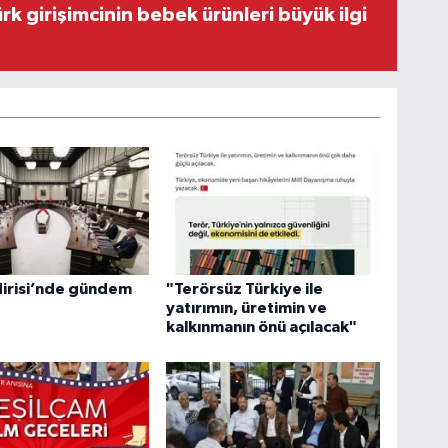
rk girişimcinin bebek ürünleri büyük ilgi
dirisi’nde gündem
"Terörsüz Türkiye ile
yatırımın, üretimin ve
kalkınmanın önü açılacak"