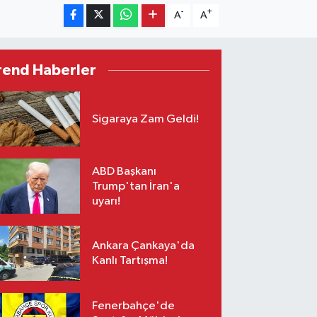
-
+
A
A
rend Haberler
Sigaraya Zam Geldi!
ABD Başkanı
Trump'tan İran'a
uyarı!
Ankara Çankaya'da
Kanlı Tartışma!
Fenerbahçe'de