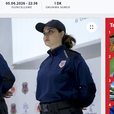
05.06.2026 - 22:36
1 DK
GÜNCELLEME
OKUNMA SÜRESI
T
1
2
3
4