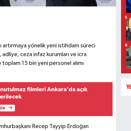
5
ı artırmaya yönelik yeni istihdam süreci
6
 adliye, ceza infaz kurumları ve icra
 toplam 15 bin yeni personel alımı
Y
unutulmaz filmleri Ankara’da açık
erilecek
üle
Cumhurbaşkanı Recep Tayyip Erdoğan