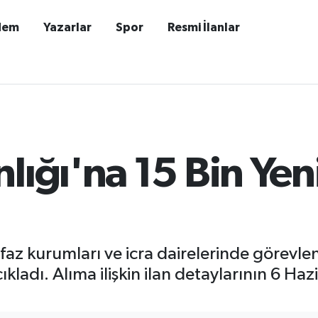
dem
Yazarlar
Spor
Resmi İlanlar
lığı'na 15 Bin Yen
nfaz kurumları ve icra dairelerinde görevl
ıkladı. Alıma ilişkin ilan detaylarının 6 H