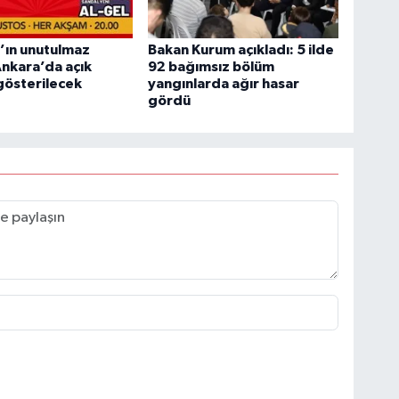
’ın unutulmaz
Bakan Kurum açıkladı: 5 ilde
 Ankara’da açık
92 bağımsız bölüm
gösterilecek
yangınlarda ağır hasar
gördü