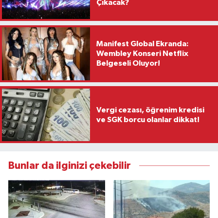
Çıkacak?
Manifest Global Ekranda:
Wembley Konseri Netflix
Belgeseli Oluyor!
Vergi cezası, öğrenim kredisi
ve SGK borcu olanlar dikkat!
Bunlar da ilginizi çekebilir