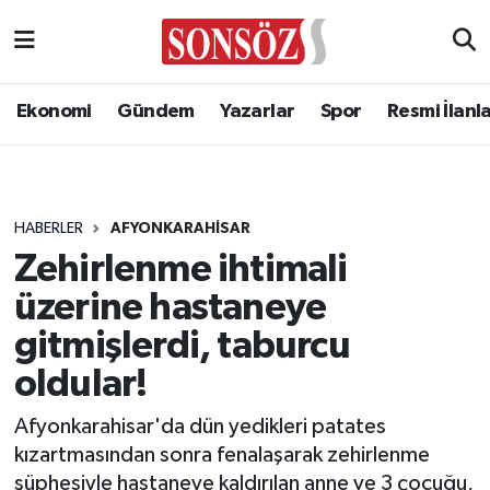
Ekonomi
Gündem
Yazarlar
Spor
Resmi İlanl
HABERLER
AFYONKARAHISAR
Zehirlenme ihtimali
üzerine hastaneye
gitmişlerdi, taburcu
oldular!
Afyonkarahisar'da dün yedikleri patates
kızartmasından sonra fenalaşarak zehirlenme
şüphesiyle hastaneye kaldırılan anne ve 3 çocuğu,