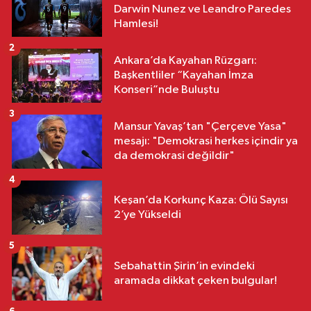
Darwin Nunez ve Leandro Paredes
Hamlesi!
2
Ankara’da Kayahan Rüzgarı:
Başkentliler “Kayahan İmza
Konseri”nde Buluştu
3
Mansur Yavaş’tan "Çerçeve Yasa"
mesajı: "Demokrasi herkes içindir ya
da demokrasi değildir"
4
Keşan’da Korkunç Kaza: Ölü Sayısı
2’ye Yükseldi
5
Sebahattin Şirin’in evindeki
aramada dikkat çeken bulgular!