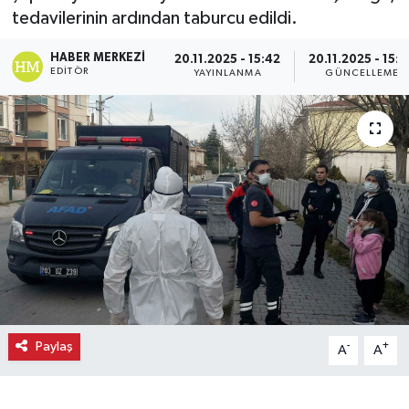
tedavilerinin ardından taburcu edildi.
HABER MERKEZI
20.11.2025 - 15:42
20.11.2025 - 15:
EDITÖR
YAYINLANMA
GÜNCELLEME
Paylaş
-
+
A
A