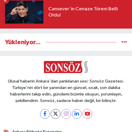
6
Cansever’in Cenaze Töreni Belli
Oldu!
Yükleniyor...
Ulusal haberin Ankara'dan yankılanan sesi: Sonsöz Gazetesi.
Türkiye'nin dört bir yanından en güncel, sıcak, son dakika
haberlerini takip edin, gündemi bizimle okuyun, yorumlayın,
şekillendirin. Sonsöz, sadece haber değil, bir bilinçtir.
Ankara Nöbetçi Eczaneler