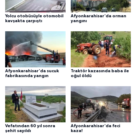
Yolcu otobüsüyle otomobil
Afyonkarahisar'da orman
kavşakta çarpıştı
yangını
Afyonkarahisar'da sucuk
Traktör kazasında baba ile
fabrikasında yangın
oğul öldü
Vefatından 60 yıl sonra
Afyonkarahisar'da feci
şehit sayıldı
kaza!