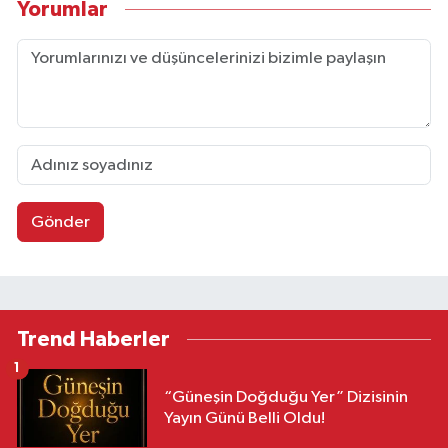
Yorumlar
Gönder
Trend Haberler
1
“Güneşin Doğduğu Yer” Dizisinin
Yayın Günü Belli Oldu!