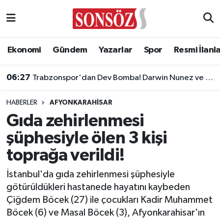
Asayiş
Ankara Nöbetçi Eczaneler
Ekonomi
Gündem
Yazarlar
Spor
Resmi İlanl
Astroloji & Burçlar
Ankara Hava Durumu
06:27
Trabzonspor'dan Dev Bomba! Darwin Nunez ve Leandro Paredes Hamlesi!
Bilim & Teknoloji
Ankara Namaz Vakitleri
HABERLER
AFYONKARAHISAR
Biyografi
Ankara Trafik Yoğunluk Haritası
Gıda zehirlenmesi
şüphesiyle ölen 3 kişi
Çevre
Süper Lig Puan Durumu ve Fikstür
toprağa verildi!
Diğer
Tüm Manşetler
İstanbul'da gıda zehirlenmesi şüphesiyle
götürüldükleri hastanede hayatını kaybeden
Dünya
Son Dakika Haberleri
Çiğdem Böcek (27) ile çocukları Kadir Muhammet
Böcek (6) ve Masal Böcek (3), Afyonkarahisar'ın
Eğitim
Haber Arşivi