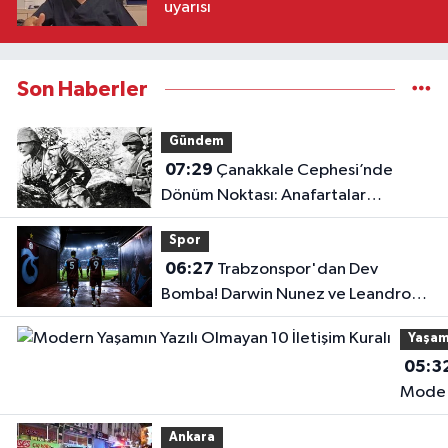
uyarısı
Son Haberler
Gündem
07:29
Çanakkale Cephesi’nde
Dönüm Noktası: Anafartalar
Zaferi’nin 111. Yıl Dönümü!
Spor
06:27
Trabzonspor'dan Dev
Bomba! Darwin Nunez ve Leandro
Paredes Hamlesi!
Yaşa
05:3
Mode
Yaşam
Ankara
Yazılı