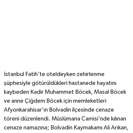
Magazin
Resmi İlanlar
Sağlık
Seri İlan
İstanbul Fatih'te oteldeyken zehirlenme
Siyaset
şüphesiyle götürüldükleri hastanede hayatını
Sokak Hayvanlarını Sahiplendirme
kaybeden Kadir Muhammet Böcek, Masal Böcek
ve anne Çiğdem Böcek için memleketleri
Sonsöz Özel
Afyonkarahisar'ın Bolvadin ilçesinde cenaze
töreni düzenlendi. Müslümana Camisi'nde kılınan
Spor
cenaze namazına; Bolvadin Kaymakamı Ali Arıkan,