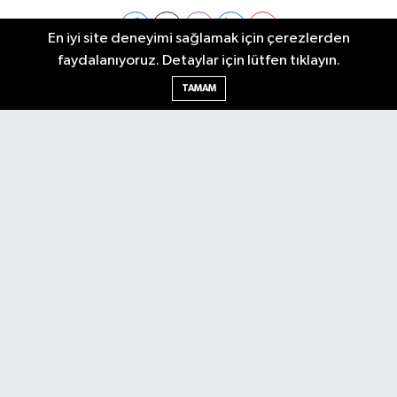
En iyi site deneyimi sağlamak için çerezlerden
faydalanıyoruz. Detaylar için lütfen tıklayın.
Ankara Nöbetçi Eczaneler
TAMAM
Ankara Hava Durumu
Ankara Namaz Vakitleri
Ankara Trafik Yoğunluk Haritası
Puan Durumu ve Fikstür
Tüm Manşetler
Son Dakika Haberleri
Haber Arşivi
Künye
Ekonomi
Gündem
Yazarlar
Spor
Politika
Magazin
Gündem
Asayiş
Sonsöz Özel