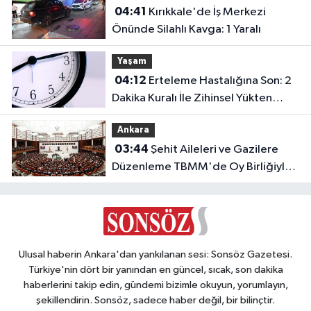
04:41
Kırıkkale'de İş Merkezi
Olmay
Önünde Silahlı Kavga: 1 Yaralı
10
İletişi
Yaşam
Kuralı
04:12
Erteleme Hastalığına Son: 2
Dakika Kuralı İle Zihinsel Yükten
Kurtulun
Ankara
03:44
Şehit Aileleri ve Gazilere
Düzenleme TBMM'de Oy Birliğiyle
Kabul Edildi
Ulusal haberin Ankara'dan yankılanan sesi: Sonsöz Gazetesi.
Türkiye'nin dört bir yanından en güncel, sıcak, son dakika
haberlerini takip edin, gündemi bizimle okuyun, yorumlayın,
şekillendirin. Sonsöz, sadece haber değil, bir bilinçtir.