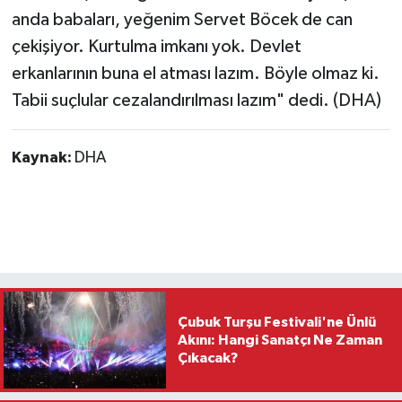
anda babaları, yeğenim Servet Böcek de can
çekişiyor. Kurtulma imkanı yok. Devlet
erkanlarının buna el atması lazım. Böyle olmaz ki.
Tabii suçlular cezalandırılması lazım" dedi. (DHA)
Kaynak:
DHA
Çubuk Turşu Festivali'ne Ünlü
Akını: Hangi Sanatçı Ne Zaman
Çıkacak?