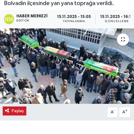
Bolvadin ilçesinde yan yana toprağa verildi.
Ekonomi
HABER MERKEZI
15.11.2025 - 15:05
15.11.2025 - 16:17
EDITÖR
YAYINLANMA
GÜNCELLEME
Eleman
Emlak
Gündem
Gurme
Haber
İlçe Haberleri
Paylaş
-
+
A
A
Keşfet
Kültür & Sanat