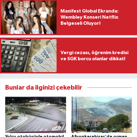
Manifest Global Ekranda:
Wembley Konseri Netflix
Belgeseli Oluyor!
Vergi cezası, öğrenim kredisi
ve SGK borcu olanlar dikkat!
Bunlar da ilginizi çekebilir
Yolcu otobüsüyle otomobil
Afyonkarahisar'da orman