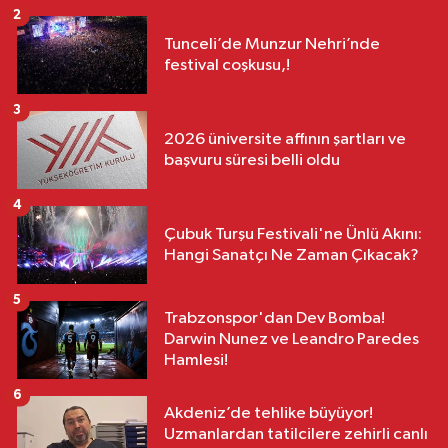
2
Tunceli’de Munzur Nehri’nde
festival coşkusu,!
3
2026 üniversite affının şartları ve
başvuru süresi belli oldu
4
Çubuk Turşu Festivali'ne Ünlü Akını:
Hangi Sanatçı Ne Zaman Çıkacak?
5
Trabzonspor'dan Dev Bomba!
Darwin Nunez ve Leandro Paredes
Hamlesi!
6
Akdeniz’de tehlike büyüyor!
Uzmanlardan tatilcilere zehirli canlı