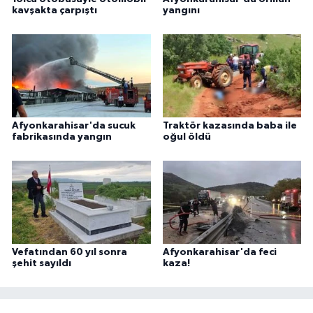
kavşakta çarpıştı
yangını
Afyonkarahisar'da sucuk
Traktör kazasında baba ile
fabrikasında yangın
oğul öldü
Vefatından 60 yıl sonra
Afyonkarahisar'da feci
şehit sayıldı
kaza!