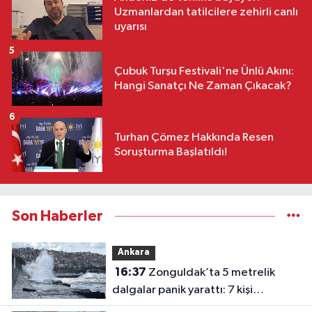
Uzmanlardan tatilcilere zehirli canlı
uyarısı
5
Çubuk Turşu Festivali'ne Ünlü Akını:
Hangi Sanatçı Ne Zaman Çıkacak?
6
Turhan Çömez Hakkında Resen
Soruşturma Başlatıldı!
Son Haberler
Ankara
16:37
Zonguldak’ta 5 metrelik
dalgalar panik yarattı: 7 kişi
kurtarıldı