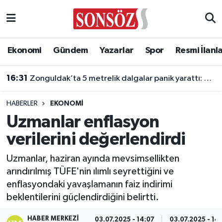
Asayiş
Ankara Nöbetçi Eczaneler
Ekonomi
Gündem
Yazarlar
Spor
Resmi İlanl
Astroloji & Burçlar
Ankara Hava Durumu
16:31
Zonguldak’ta 5 metrelik dalgalar panik yarattı: 7 kişi kurtarıldı
Bilim & Teknoloji
Ankara Namaz Vakitleri
HABERLER
EKONOMI
Biyografi
Ankara Trafik Yoğunluk Haritası
Uzmanlar enflasyon
verilerini değerlendirdi
Çevre
Süper Lig Puan Durumu ve Fikstür
Uzmanlar, haziran ayında mevsimsellikten
Diğer
Tüm Manşetler
arındırılmış TÜFE'nin ılımlı seyrettiğini ve
enflasyondaki yavaşlamanın faiz indirimi
Dünya
Son Dakika Haberleri
beklentilerini güçlendirdiğini belirtti.
Eğitim
Haber Arşivi
HABER MERKEZI
03.07.2025 - 14:07
03.07.2025 - 14: