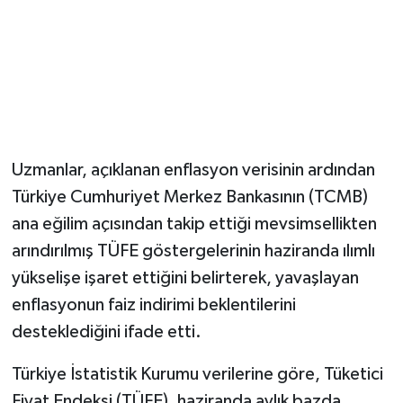
Magazin
Resmi İlanlar
Sağlık
Uzmanlar, açıklanan enflasyon verisinin ardından
Seri İlan
Türkiye Cumhuriyet Merkez Bankasının (TCMB)
ana eğilim açısından takip ettiği mevsimsellikten
Siyaset
arındırılmış TÜFE göstergelerinin haziranda ılımlı
Sokak Hayvanlarını Sahiplendirme
yükselişe işaret ettiğini belirterek, yavaşlayan
enflasyonun faiz indirimi beklentilerini
Sonsöz Özel
desteklediğini ifade etti.
Spor
Türkiye İstatistik Kurumu verilerine göre, Tüketici
Fiyat Endeksi (TÜFE), haziranda aylık bazda