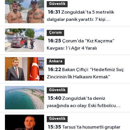
Güvenlik
16:31
Zonguldak’ta 5 metrelik
dalgalar panik yarattı: 7 kişi
kurtarıldı
Çorum
16:25
Çorum’da “Kız Kaçırma”
Kavgası: 1’i Ağır 4 Yaralı
Ankara
16:22
Bakan Çiftçi: “Hedefimiz Suç
Zincirinin İlk Halkasını Kırmak”
Güvenlik
15:40
Zonguldak’ta deniz
yasağında acı olay: Eski futbolcu
Hakan Ergin hayatını kaybetti
Güvenlik
15:35
Tarsus’ta husumetli gruplar