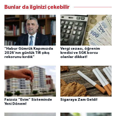
Bunlar da ilginizi çekebilir
"Habur Gümrük Kapımızda
Vergi cezası, öğrenim
2026'nın günlük TIR çıkış
kredisi ve SGK borcu
rekorunu kırdık"
olanlar dikkat!
Faizsiz “Evim” Sisteminde
Sigaraya Zam Geldi!
Yeni Dönem!