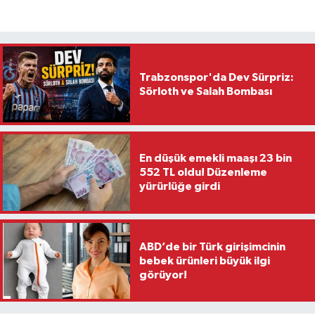
Trabzonspor'da Dev Sürpriz:
Sörloth ve Salah Bombası
En düşük emekli maaşı 23 bin
552 TL oldu! Düzenleme
yürürlüğe girdi
ABD’de bir Türk girişimcinin
bebek ürünleri büyük ilgi
görüyor!