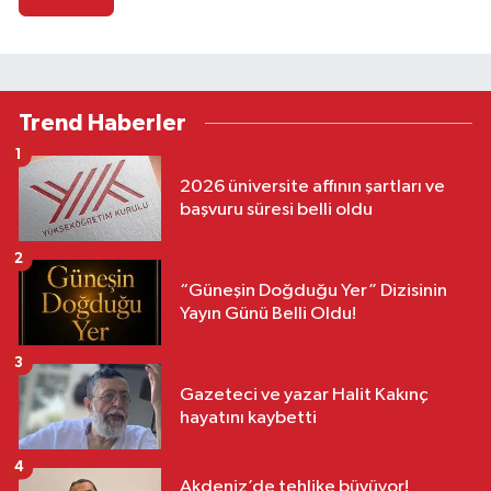
Trend Haberler
1
2026 üniversite affının şartları ve
başvuru süresi belli oldu
2
“Güneşin Doğduğu Yer” Dizisinin
Yayın Günü Belli Oldu!
3
Gazeteci ve yazar Halit Kakınç
hayatını kaybetti
4
Akdeniz’de tehlike büyüyor!