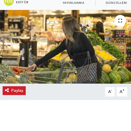
EDITÖR
YAYINLANMA
GÜNCELLEME
Ekonomi
Eleman
Emlak
Gündem
Gurme
Haber
Paylaş
-
+
A
A
İlçe Haberleri
Keşfet
Kültür & Sanat