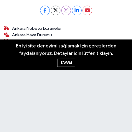
Ankara Nöbetçi Eczaneler
Ankara Hava Durumu
Ankara Namaz Vakitleri
En iyi site deneyimi sağlamak için çerezlerden
Ankara Trafik Yoğunluk Haritası
faydalanıyoruz. Detaylar için lütfen tıklayın.
Puan Durumu ve Fikstür
Tüm Manşetler
TAMAM
Son Dakika Haberleri
Haber Arşivi
Künye
Ekonomi
Gündem
Yazarlar
Spor
Politika
Magazin
Gündem
Asayiş
Sonsöz Özel