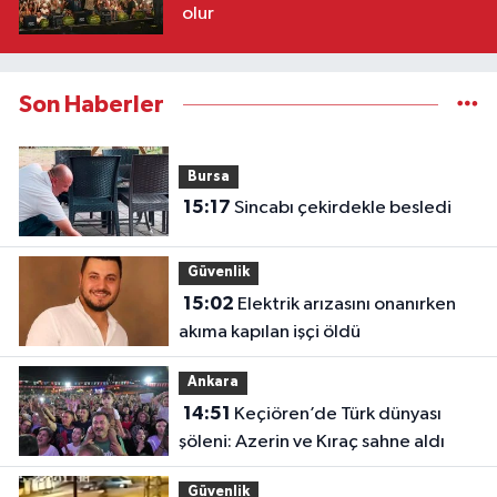
olur
Son Haberler
Bursa
15:17
Sincabı çekirdekle besledi
Güvenlik
15:02
Elektrik arızasını onanırken
akıma kapılan işçi öldü
Ankara
14:51
Keçiören’de Türk dünyası
şöleni: Azerin ve Kıraç sahne aldı
Güvenlik