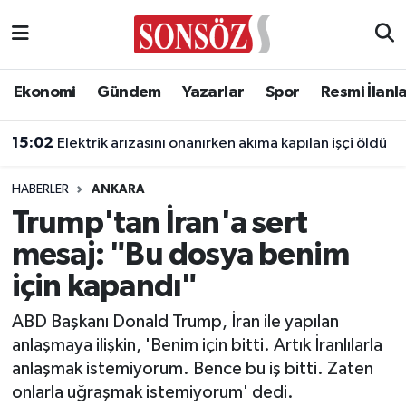
Asayiş
Ankara Nöbetçi Eczaneler
Ekonomi
Gündem
Yazarlar
Spor
Resmi İlanl
Astroloji & Burçlar
Ankara Hava Durumu
15:02
Elektrik arızasını onanırken akıma kapılan işçi öldü
Bilim & Teknoloji
Ankara Namaz Vakitleri
HABERLER
ANKARA
Biyografi
Ankara Trafik Yoğunluk Haritası
Trump'tan İran'a sert
mesaj: "Bu dosya benim
Çevre
Süper Lig Puan Durumu ve Fikstür
için kapandı"
Diğer
Tüm Manşetler
ABD Başkanı Donald Trump, İran ile yapılan
anlaşmaya ilişkin, 'Benim için bitti. Artık İranlılarla
Dünya
Son Dakika Haberleri
anlaşmak istemiyorum. Bence bu iş bitti. Zaten
onlarla uğraşmak istemiyorum' dedi.
Eğitim
Haber Arşivi