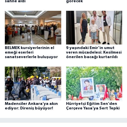
sahne aldı
görecek
BELMEK kursiyerlerinin el
9 yaşındaki Emir’in umut
emeği eserleri
veren mücadelesi: Kesilmesi
sanatseverlerle buluşuyor
önerilen bacağı kurtarıldı
Madenciler Ankara’ya akın
Hürriyetçi Eğitim Sen’den
ediyor: Direniş büyüyor!
Çerçeve Yasa’ya Sert Tepki