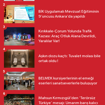
2
BİK Uygulamalı Mevzuat Eğitiminin
9’uncusu Ankara’da yapıldı
3
Kırıkkale-Çorum Yolunda Trafik
Kazası: Araç Otluk Alana Devrildi,
Yaralılar Var!
4
Aşkın dozu kaçtı: Tuvalet molası bile
ortak oldu !
5
BELMEK kursiyerlerinin el emeği
eserleri sanatseverlerle buluşuyor
6
Mahsun Kırmızıgül’den ‘Terörsüz
Türkiye’ mesajı: Umarım barış kalıcı