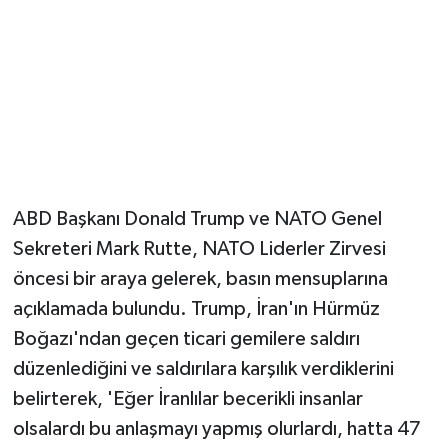
Magazin
Resmi İlanlar
Sağlık
Seri İlan
ABD Başkanı Donald Trump ve NATO Genel
Sekreteri Mark Rutte, NATO Liderler Zirvesi
Siyaset
öncesi bir araya gelerek, basın mensuplarına
Sokak Hayvanlarını Sahiplendirme
açıklamada bulundu. Trump, İran'ın Hürmüz
Boğazı'ndan geçen ticari gemilere saldırı
Sonsöz Özel
düzenlediğini ve saldırılara karşılık verdiklerini
belirterek, 'Eğer İranlılar becerikli insanlar
Spor
olsalardı bu anlaşmayı yapmış olurlardı, hatta 47