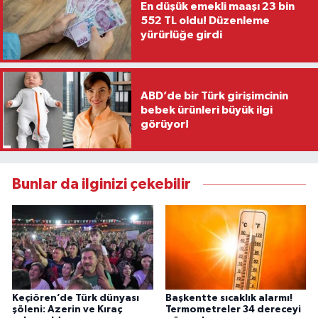
En düşük emekli maaşı 23 bin
552 TL oldu! Düzenleme
yürürlüğe girdi
ABD’de bir Türk girişimcinin
bebek ürünleri büyük ilgi
görüyor!
Bunlar da ilginizi çekebilir
Keçiören’de Türk dünyası
Başkentte sıcaklık alarmı!
şöleni: Azerin ve Kıraç
Termometreler 34 dereceyi