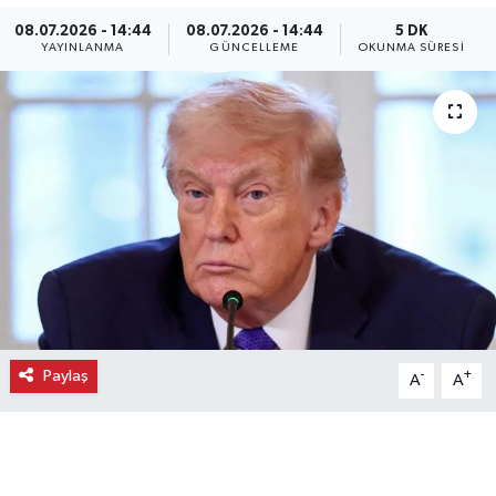
08.07.2026 - 14:44
08.07.2026 - 14:44
5 DK
Ekonomi
YAYINLANMA
GÜNCELLEME
OKUNMA SÜRESI
Eleman
Emlak
Gündem
Gurme
Haber
Paylaş
İlçe Haberleri
-
+
A
A
Keşfet
Kültür & Sanat