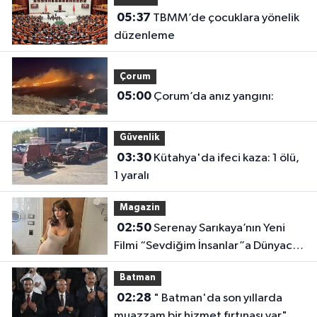
05:37
TBMM’de çocuklara yönelik
düzenleme
Çorum
05:00
Çorum’da anız yangını:
Güvenlik
03:30
Kütahya'da ifeci kaza: 1 ölü,
1 yaralı
Magazin
02:50
Serenay Sarıkaya’nın Yeni
Filmi “Sevdiğim İnsanlar”a Dünyaca
Ünlü Oyuncu
Batman
02:28
" Batman'da son yıllarda
muazzam bir hizmet fırtınası var"