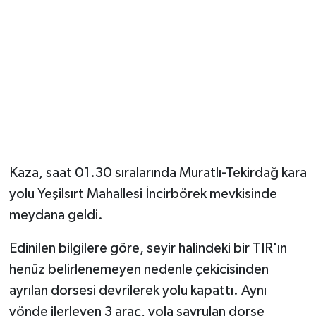
Magazin
Resmi İlanlar
Sağlık
Seri İlan
Kaza, saat 01.30 sıralarında Muratlı-Tekirdağ kara
Siyaset
yolu Yeşilsırt Mahallesi İncirbörek mevkisinde
Sokak Hayvanlarını Sahiplendirme
meydana geldi.
Edinilen bilgilere göre, seyir halindeki bir TIR'ın
Sonsöz Özel
henüz belirlenemeyen nedenle çekicisinden
Spor
ayrılan dorsesi devrilerek yolu kapattı. Aynı
yönde ilerleyen 3 araç, yola savrulan dorse