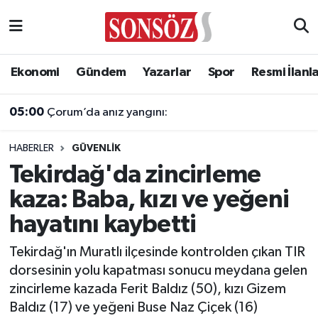
Asayiş
Ankara Nöbetçi Eczaneler
Ekonomi
Gündem
Yazarlar
Spor
Resmi İlanl
Astroloji & Burçlar
Ankara Hava Durumu
05:00
Çorum’da anız yangını:
Bilim & Teknoloji
Ankara Namaz Vakitleri
HABERLER
GÜVENLIK
Biyografi
Ankara Trafik Yoğunluk Haritası
Tekirdağ'da zincirleme
kaza: Baba, kızı ve yeğeni
Çevre
Süper Lig Puan Durumu ve Fikstür
hayatını kaybetti
Diğer
Tüm Manşetler
Tekirdağ'ın Muratlı ilçesinde kontrolden çıkan TIR
dorsesinin yolu kapatması sonucu meydana gelen
Dünya
Son Dakika Haberleri
zincirleme kazada Ferit Baldız (50), kızı Gizem
Baldız (17) ve yeğeni Buse Naz Çiçek (16)
Eğitim
Haber Arşivi