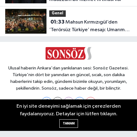
Genel
01:33
Mahsun Kırmızıgül’den
‘Terörsüz Türkiye’ mesajı: Umarım
barış kalıcı olur
Ulusal haberin Ankara'dan yankılanan sesi: Sonsöz Gazetesi.
Türkiye'nin dört bir yanından en güncel, sıcak, son dakika
haberlerini takip edin, gündemi bizimle okuyun, yorumlayın,
şekillendirin. Sonsöz, sadece haber değil, bir bilinçtir.
En iyi site deneyimi sağlamak için çerezlerden
faydalanıyoruz. Detaylar için lütfen tıklayın.
Ankara Nöbetçi Eczaneler
TAMAM
Ankara Hava Durumu
Ankara Namaz Vakitleri