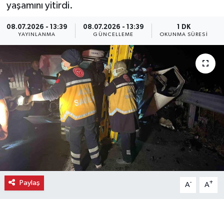
yaşamını yitirdi.
Ekonomi
08.07.2026 - 13:39
08.07.2026 - 13:39
1 DK
YAYINLANMA
GÜNCELLEME
OKUNMA SÜRESI
Eleman
Emlak
Gündem
Gurme
Haber
İlçe Haberleri
Paylaş
-
+
A
A
Keşfet
Kültür & Sanat