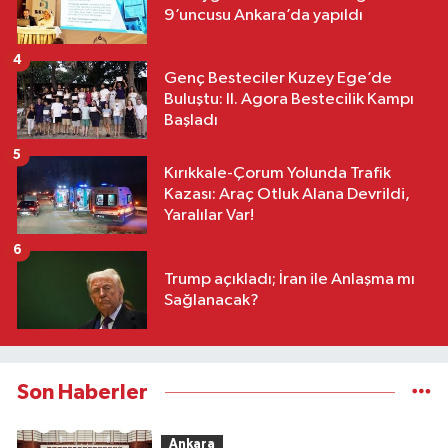
9’uncusu Ankara’da yapıldı
4
Genç Besteciler Kuzey Ege’de
Buluştu: II. Agora Bestecilik Kampı
Başladı
5
Kırıkkale-Çorum Yolunda Trafik
Kazası: Araç Otluk Alana Devrildi,
Yaralılar Var!
6
Trump açıkladı; İran ile Anlaşma mı
Sağlanacak?
Son Haberler
Ankara