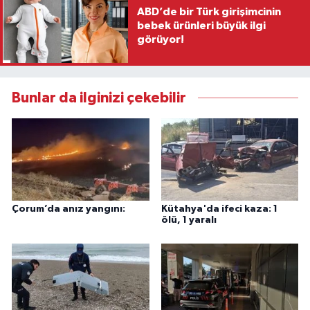
ABD’de bir Türk girişimcinin
bebek ürünleri büyük ilgi
görüyor!
Bunlar da ilginizi çekebilir
Çorum’da anız yangını:
Kütahya'da ifeci kaza: 1
ölü, 1 yaralı