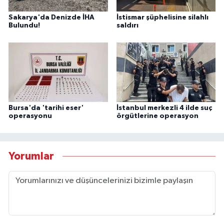
Sakarya'da Denizde İHA
İstismar şüphelisine silahlı
Bulundu!
saldırı
Bursa'da 'tarihi eser'
İstanbul merkezli 4 ilde suç
operasyonu
örgütlerine operasyon
Yorumlar