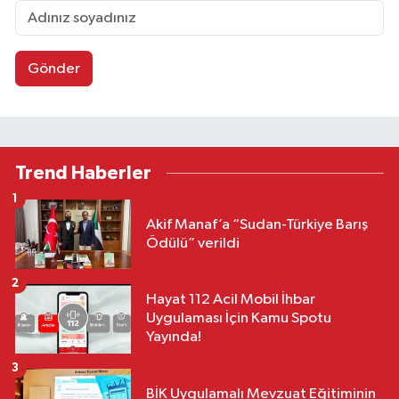
Gönder
Trend Haberler
1
Akif Manaf’a “Sudan-Türkiye Barış
Ödülü” verildi
2
Hayat 112 Acil Mobil İhbar
Uygulaması İçin Kamu Spotu
Yayında!
3
BİK Uygulamalı Mevzuat Eğitiminin