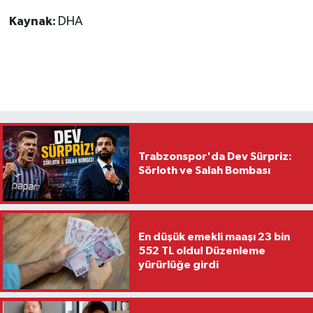
Kaynak:
DHA
Trabzonspor'da Dev Sürpriz:
Sörloth ve Salah Bombası
En düşük emekli maaşı 23 bin
552 TL oldu! Düzenleme
yürürlüğe girdi