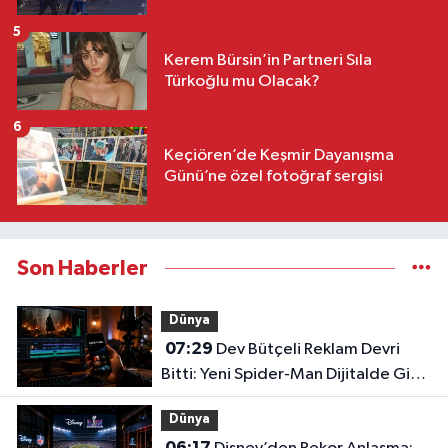
5
Kerem Bürsin’in Partneri Sıla
Türkoğlu mu Olacak?
6
Keçiören’de Keşmir Dayanışma
Günü’ne özel fotoğraf sergisi
Son Haberler
Dünya
07:29
Dev Bütçeli Reklam Devri
Bitti: Yeni Spider-Man Dijitalde Gişe
Rekorlarını Altüst Etti!
Dünya
06:17