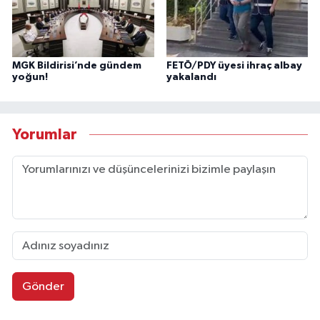
MGK Bildirisi’nde gündem
FETÖ/PDY üyesi ihraç albay
yoğun!
yakalandı
Yorumlar
Gönder