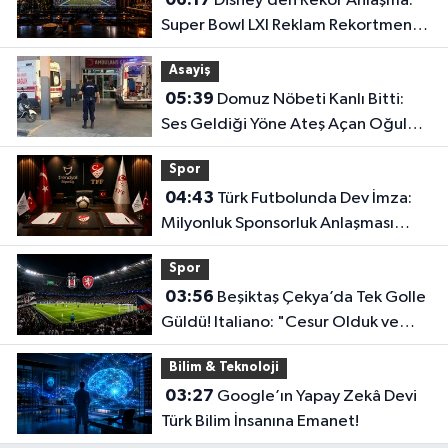
Disney’den Rekor Anlaşma:
Super Bowl LXI Reklam Rekortmeni
Oldu!
Asayiş
05:39
Domuz Nöbeti Kanlı Bitti:
Ses Geldiği Yöne Ateş Açan Oğul
Babasını Öldürdü!
Spor
04:43
Türk Futbolunda Dev İmza:
Milyonluk Sponsorluk Anlaşması
Uzatıldı!
Spor
03:56
Beşiktaş Çekya’da Tek Golle
Güldü! Italiano: "Cesur Olduk ve
Karşılığını Aldık"
Bilim & Teknoloji
03:27
Google’ın Yapay Zekâ Devi
Türk Bilim İnsanına Emanet!