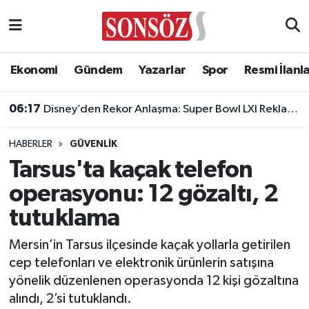
Asayiş
Ankara Nöbetçi Eczaneler
Ekonomi
Gündem
Yazarlar
Spor
Resmi İlanl
Astroloji & Burçlar
Ankara Hava Durumu
06:17
Disney’den Rekor Anlaşma: Super Bowl LXI Reklam Rekortmeni Oldu!
Bilim & Teknoloji
Ankara Namaz Vakitleri
HABERLER
GÜVENLIK
Biyografi
Ankara Trafik Yoğunluk Haritası
Tarsus'ta kaçak telefon
operasyonu: 12 gözaltı, 2
Çevre
Süper Lig Puan Durumu ve Fikstür
tutuklama
Diğer
Tüm Manşetler
Mersin’in Tarsus ilçesinde kaçak yollarla getirilen
cep telefonları ve elektronik ürünlerin satışına
Dünya
Son Dakika Haberleri
yönelik düzenlenen operasyonda 12 kişi gözaltına
alındı, 2’si tutuklandı.
Eğitim
Haber Arşivi