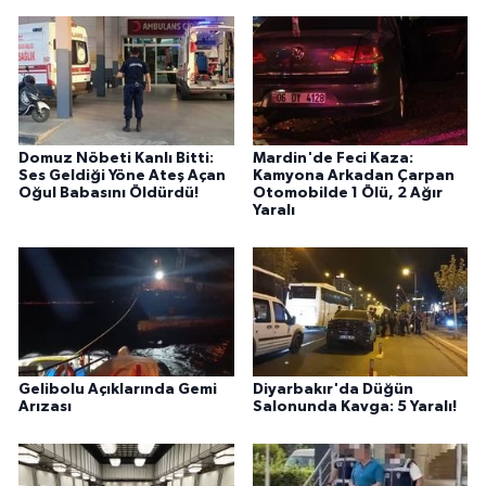
Domuz Nöbeti Kanlı Bitti:
Mardin'de Feci Kaza:
Ses Geldiği Yöne Ateş Açan
Kamyona Arkadan Çarpan
Oğul Babasını Öldürdü!
Otomobilde 1 Ölü, 2 Ağır
Yaralı
Gelibolu Açıklarında Gemi
Diyarbakır'da Düğün
Arızası
Salonunda Kavga: 5 Yaralı!