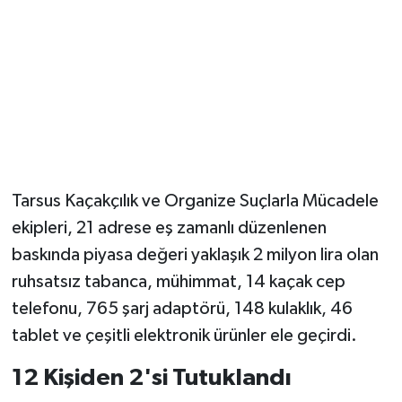
Magazin
Resmi İlanlar
Sağlık
Seri İlan
Tarsus Kaçakçılık ve Organize Suçlarla Mücadele
Siyaset
ekipleri, 21 adrese eş zamanlı düzenlenen
baskında piyasa değeri yaklaşık 2 milyon lira olan
Sokak Hayvanlarını Sahiplendirme
ruhsatsız tabanca, mühimmat, 14 kaçak cep
telefonu, 765 şarj adaptörü, 148 kulaklık, 46
Sonsöz Özel
tablet ve çeşitli elektronik ürünler ele geçirdi.
Spor
12 Kişiden 2'si Tutuklandı