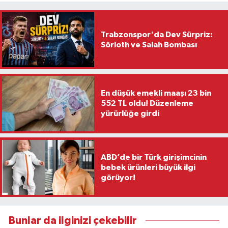
Trabzonspor'da Dev Sürpriz:
Sörloth ve Salah Bombası
En düşük emekli maaşı 23 bin
552 TL oldu! Düzenleme
yürürlüğe girdi
ABD’de bir Türk girişimcinin
bebek ürünleri büyük ilgi
görüyor!
Bunlar da ilginizi çekebilir