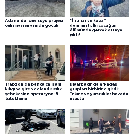
Adana'da içme suyu projesi
“İntihar ve kaza”
çalışması sırasında göçük
denilmişti: İki çocuğun
ölümünde gerçek ortaya
çıktı!
Trabzon’da banka çalışanı
Diyarbakır’da arkadaş
kılığına giren dolandırıcılık
grupları birbirine girdi:
şebekesine operasyon: 5
Tekme ve yumruklar havada
tutuklama
uçuştu