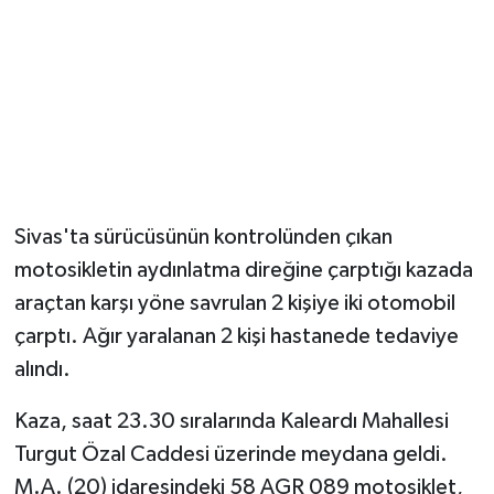
Magazin
Resmi İlanlar
Sağlık
Seri İlan
Sivas'ta sürücüsünün kontrolünden çıkan
motosikletin aydınlatma direğine çarptığı kazada
Siyaset
araçtan karşı yöne savrulan 2 kişiye iki otomobil
Sokak Hayvanlarını Sahiplendirme
çarptı. Ağır yaralanan 2 kişi hastanede tedaviye
alındı.
Sonsöz Özel
Kaza, saat 23.30 sıralarında Kaleardı Mahallesi
Spor
Turgut Özal Caddesi üzerinde meydana geldi.
M.A. (20) idaresindeki 58 AGR 089 motosiklet,