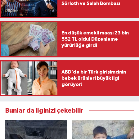
Sörloth ve Salah Bombası
En düşük emekli maaşı 23 bin
552 TL oldu! Düzenleme
yürürlüğe girdi
ABD’de bir Türk girişimcinin
bebek ürünleri büyük ilgi
görüyor!
Bunlar da ilginizi çekebilir