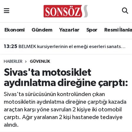
Asayiş
Ankara Nöbetçi Eczaneler
Ekonomi
Gündem
Yazarlar
Spor
Resmi İlanl
Astroloji & Burçlar
Ankara Hava Durumu
13:25
BELMEK kursiyerlerinin el emeği eserleri sanatseverlerle buluşuyor
Bilim & Teknoloji
Ankara Namaz Vakitleri
HABERLER
GÜVENLIK
Biyografi
Ankara Trafik Yoğunluk Haritası
Sivas'ta motosiklet
aydınlatma direğine çarptı:
Çevre
Süper Lig Puan Durumu ve Fikstür
Sivas'ta sürücüsünün kontrolünden çıkan
Diğer
Tüm Manşetler
motosikletin aydınlatma direğine çarptığı kazada
araçtan karşı yöne savrulan 2 kişiye iki otomobil
Dünya
Son Dakika Haberleri
çarptı. Ağır yaralanan 2 kişi hastanede tedaviye
alındı.
Eğitim
Haber Arşivi