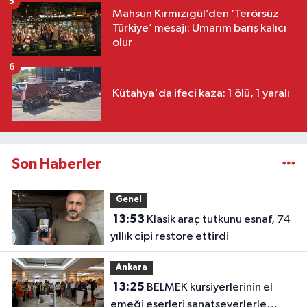
5
Mahsun Kırmızıgül’den ‘Terörsüz
Türkiye’ mesajı: Umarım barış kalıcı
olur
6
Kütahya'da ifeci kaza: 1 ölü, 1 yaralı
Son Haberler
Genel
13:53
Klasik araç tutkunu esnaf, 74
yıllık cipi restore ettirdi
Ankara
13:25
BELMEK kursiyerlerinin el
emeği eserleri sanatseverlerle