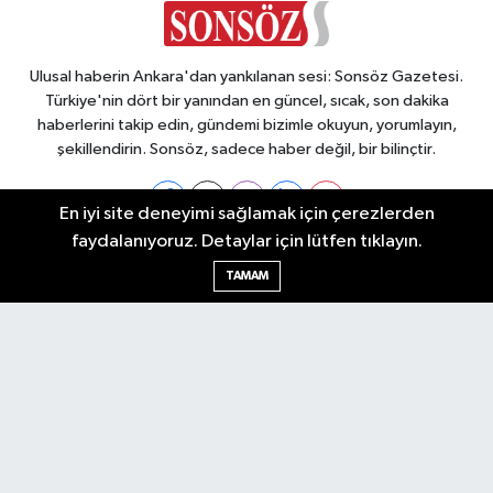
Ulusal haberin Ankara'dan yankılanan sesi: Sonsöz Gazetesi.
Türkiye'nin dört bir yanından en güncel, sıcak, son dakika
haberlerini takip edin, gündemi bizimle okuyun, yorumlayın,
şekillendirin. Sonsöz, sadece haber değil, bir bilinçtir.
En iyi site deneyimi sağlamak için çerezlerden
faydalanıyoruz. Detaylar için lütfen tıklayın.
Ankara Nöbetçi Eczaneler
TAMAM
Ankara Hava Durumu
Ankara Namaz Vakitleri
Ankara Trafik Yoğunluk Haritası
Puan Durumu ve Fikstür
Tüm Manşetler
Son Dakika Haberleri
Haber Arşivi