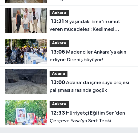
buluşuyor
Ankara
13:21
9 yaşındaki Emir’in umut
veren mücadelesi: Kesilmesi
önerilen bacağı kurtarıldı
Ankara
13:06
Madenciler Ankara’ya akın
ediyor: Direniş büyüyor!
Adana
13:00
Adana'da içme suyu projesi
çalışması sırasında göçük
Ankara
12:33
Hürriyetçi Eğitim Sen’den
Çerçeve Yasa’ya Sert Tepki