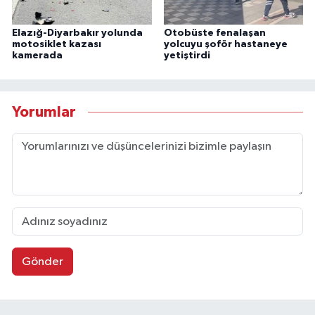
Elazığ-Diyarbakır yolunda
Otobüste fenalaşan
motosiklet kazası
yolcuyu şoför hastaneye
kamerada
yetiştirdi
Yorumlar
Gönder