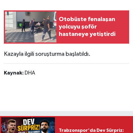
Otobüste fenalaşan
yolcuyu şoför
hastaneye yetiştirdi
Kazayla ilgili soruşturma başlatıldı.
Kaynak:
DHA
Trabzonspor'da Dev Sürpriz: