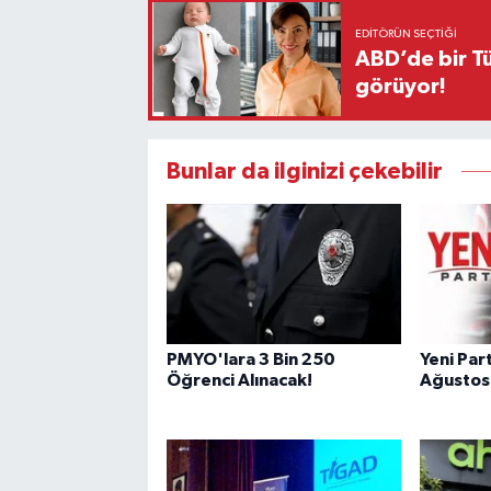
EDITÖRÜN SEÇTIĞI
ABD’de bir Tü
görüyor!
Bunlar da ilginizi çekebilir
PMYO'lara 3 Bin 250
Yeni Par
Öğrenci Alınacak!
Ağustos'