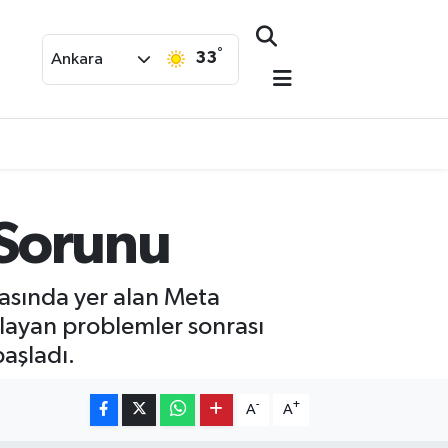
°
33
Ankara
 Sorunu
asında yer alan Meta
şlayan problemler sonrası
başladı.
-
+
A
A