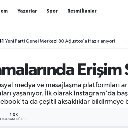
dem
Yazarlar
Spor
Resmi İlanlar
41
Yeni Parti Genel Merkezi 30 Ağustos'a Hazırlanıyor!
malarında Erişim
osyal medya ve mesajlaşma platformları ar
arı yaşanıyor. İlk olarak Instagram'da ba
ebook'ta da çeşitli aksaklıklar bildirmeye 
1 DK
OKUNMA SÜRESI