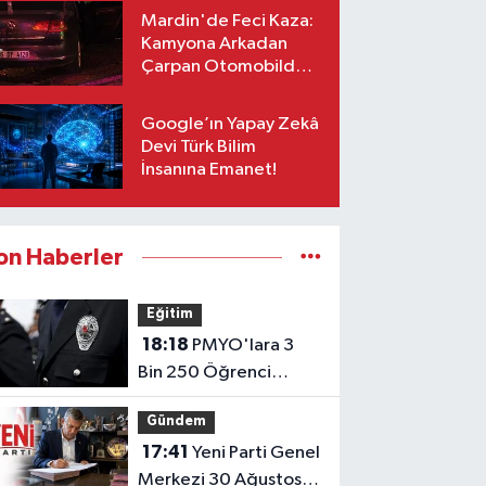
Mardin'de Feci Kaza:
Kamyona Arkadan
Çarpan Otomobilde 1
Ölü, 2 Ağır Yaralı
Google’ın Yapay Zekâ
Devi Türk Bilim
İnsanına Emanet!
on Haberler
Eğitim
18:18
PMYO'lara 3
Bin 250 Öğrenci
Alınacak!
Gündem
17:41
Yeni Parti Genel
Merkezi 30 Ağustos'a