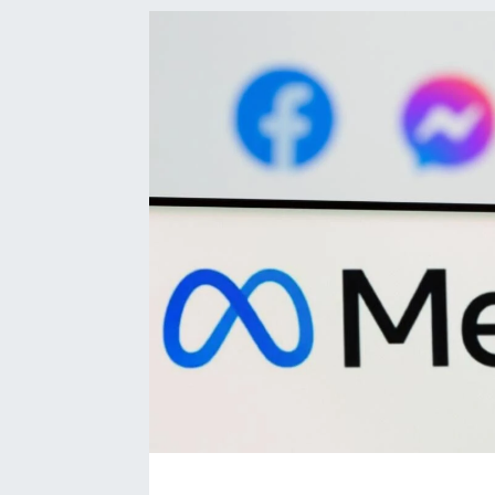
Ekonomi
Eleman
Emlak
Gündem
Gurme
Haber
İlçe Haberleri
Keşfet
Kültür & Sanat