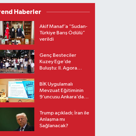
rend Haberler
Akif Manaf’a “Sudan-
Türkiye Barış Ödülü”
verildi
Genç Besteciler
Kuzey Ege’de
Buluştu: II. Agora
Bestecilik Kampı
Başladı
BİK Uygulamalı
Mevzuat Eğitiminin
9’uncusu Ankara’da
yapıldı
Trump açıkladı; İran ile
Anlaşma mı
Sağlanacak?