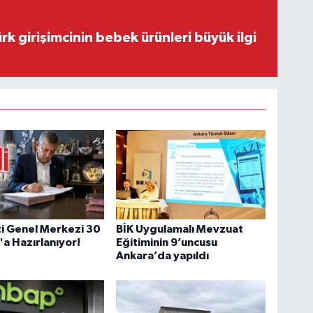
rk girişimcinin bebek ürünleri büyük ilgi
ti Genel Merkezi 30
BİK Uygulamalı Mevzuat
a Hazırlanıyor!
Eğitiminin 9’uncusu
Ankara’da yapıldı