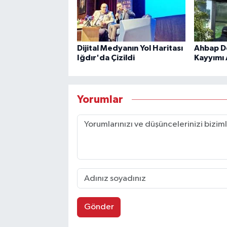
Dijital Medyanın Yol Haritası
Ahbap D
Iğdır'da Çizildi
Kayyımı 
Yorumlar
Gönder