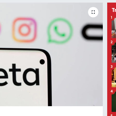
T
1
2
3
4