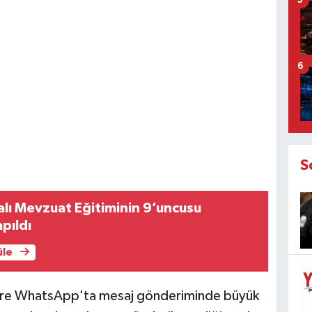
5
6
S
lı Mevzuat Eğitiminin 9’uncusu
pıldı
üle
 göre WhatsApp'ta mesaj gönderiminde büyük