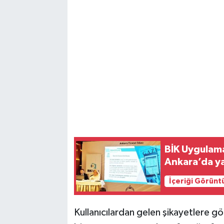
Magazin
Resmi İlanlar
Sağlık
Seri İlan
Siyaset
BİK Uygulama
Sokak Hayvanlarını Sahiplendirme
Ankara’da ya
Sonsöz Özel
İçeriği Görünt
Spor
Kullanıcılardan gelen şikayetlere