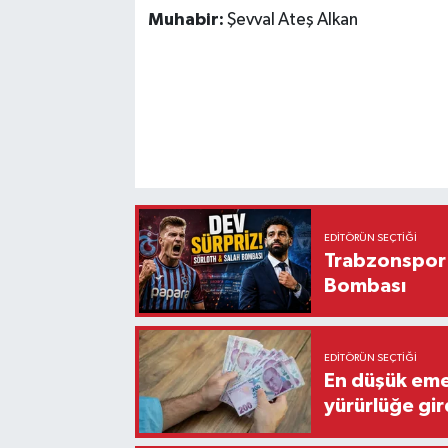
Muhabir:
Şevval Ateş Alkan
EDITÖRÜN SEÇTIĞI
Trabzonspor'
Bombası
EDITÖRÜN SEÇTIĞI
En düşük eme
yürürlüğe gir