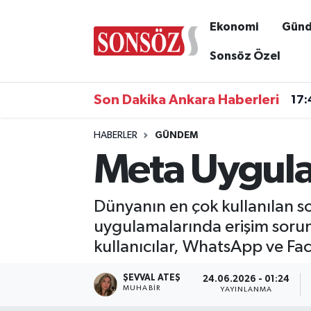
Ekonomi
Gün
Asayiş
Ankara Nöbetçi Eczaneler
Sonsöz Özel
Astroloji & Burçlar
Ankara Hava Durumu
Son Dakika Ankara Haberleri
17:
Bilim & Teknoloji
Ankara Namaz Vakitleri
HABERLER
GÜNDEM
Meta Uygula
Biyografi
Ankara Trafik Yoğunluk Haritası
Çevre
Süper Lig Puan Durumu ve Fikstür
Dünyanın en çok kullanılan s
uygulamalarında erişim sorunl
Diğer
Tüm Manşetler
kullanıcılar, WhatsApp ve Fac
Dünya
Son Dakika Haberleri
ŞEVVAL ATEŞ
24.06.2026 - 01:24
MUHABIR
YAYINLANMA
Eğitim
Haber Arşivi