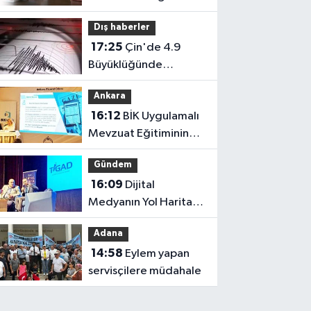
Hazırlanıyor!
Dış haberler
17:25
Çin'de 4.9
Büyüklüğünde
Deprem: 1 Ölü, 6 Yaralı
Ankara
16:12
BİK Uygulamalı
Mevzuat Eğitiminin
9’uncusu Ankara’da
Gündem
yapıldı
16:09
Dijital
Medyanın Yol Haritası
Iğdır'da Çizildi
Adana
14:58
Eylem yapan
servisçilere müdahale