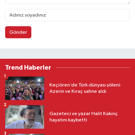
Gönder
Trend Haberler
1
Keçiören’de Türk dünyası şöleni:
Azerin ve Kıraç sahne aldı
2
Gazeteci ve yazar Halit Kakınç
hayatını kaybetti
3