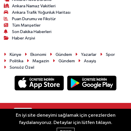
Ankara Namaz Vakitleri
Ankara Trafik Yoğunluk Haritası
Puan Durumu ve Fikstür
Tüm Manşetler
Son Dakika Haberleri
Haber Arşivi
Künye
Ekonomi
Gündem
Yazarlar
Spor
Politika
Magazin
Gündem
Asayiş
Sonsöz Özel
RSS
Copyright © 2025. Her hakkı saklıdır.
En iyi site deneyimi sağlamak için çerezlerden
faydalanıyoruz. Detaylar için lütfen tıklayın.
Haber Yazılımı:
TE Bilişim