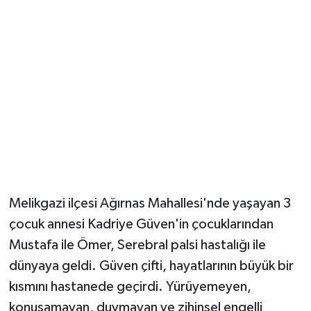
Magazin
Resmi İlanlar
Sağlık
Seri İlan
Siyaset
Melikgazi ilçesi Ağırnas Mahallesi'nde yaşayan 3
Sokak Hayvanlarını Sahiplendirme
çocuk annesi Kadriye Güven'in çocuklarından
Mustafa ile Ömer, Serebral palsi hastalığı ile
Sonsöz Özel
dünyaya geldi. Güven çifti, hayatlarının büyük bir
Spor
kısmını hastanede geçirdi. Yürüyemeyen,
konuşamayan, duymayan ve zihinsel engelli