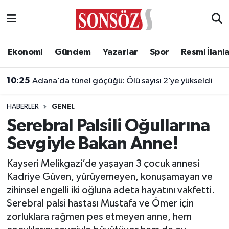
Asayiş
Ankara Nöbetçi Eczaneler
Ekonomi
Gündem
Yazarlar
Spor
Resmi İlanl
Astroloji & Burçlar
Ankara Hava Durumu
10:25
Adana’da tünel göçüğü: Ölü sayısı 2’ye yükseldi
Bilim & Teknoloji
Ankara Namaz Vakitleri
HABERLER
GENEL
Biyografi
Ankara Trafik Yoğunluk Haritası
Serebral Palsili Oğullarına
Sevgiyle Bakan Anne!
Çevre
Süper Lig Puan Durumu ve Fikstür
Kayseri Melikgazi’de yaşayan 3 çocuk annesi
Diğer
Tüm Manşetler
Kadriye Güven, yürüyemeyen, konuşamayan ve
zihinsel engelli iki oğluna adeta hayatını vakfetti.
Dünya
Son Dakika Haberleri
Serebral palsi hastası Mustafa ve Ömer için
zorluklara rağmen pes etmeyen anne, hem
Eğitim
Haber Arşivi