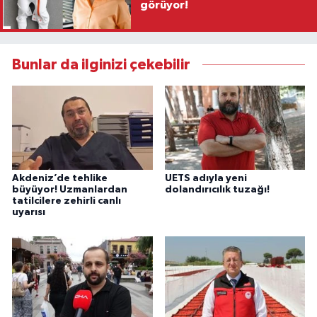
görüyor!
Bunlar da ilginizi çekebilir
Akdeniz’de tehlike
UETS adıyla yeni
büyüyor! Uzmanlardan
dolandırıcılık tuzağı!
tatilcilere zehirli canlı
uyarısı