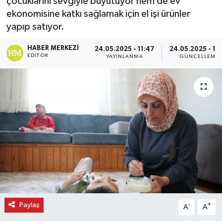
çocuklarını sevgiyle büyütüyor hem de ev
ekonomisine katkı sağlamak için el işi ürünler
Ekonomi
yapıp satıyor.
Eleman
HABER MERKEZI
24.05.2025 - 11:47
24.05.2025 - 12
EDITÖR
YAYINLANMA
GÜNCELLEME
Emlak
Gündem
Gurme
Haber
İlçe Haberleri
Keşfet
Paylaş
-
+
A
A
Kültür & Sanat