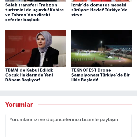
Salah transferi Trabzon
İzmir’de domates mesaisi
turizmini de uçurdu! Kahire
sürüyor: Hedef Türkiye’de
ve Tahran’dan direkt
zirve
seferler başladı
TBMM'de Kabul Edildi:
TEKNOFEST Drone
Çocuk Haklarında Yeni
Şampiyonası Türkiye’de Bir
Dönem Başlıyor!
İlkle Başladı!
Yorumlar