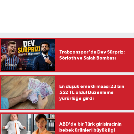
Trabzonspor'da Dev Sürpriz:
Sörloth ve Salah Bombası
En düşük emekli maaşı 23 bin
552 TL oldu! Düzenleme
yürürlüğe girdi
ABD’de bir Türk girişimcinin
bebek ürünleri büyük ilgi