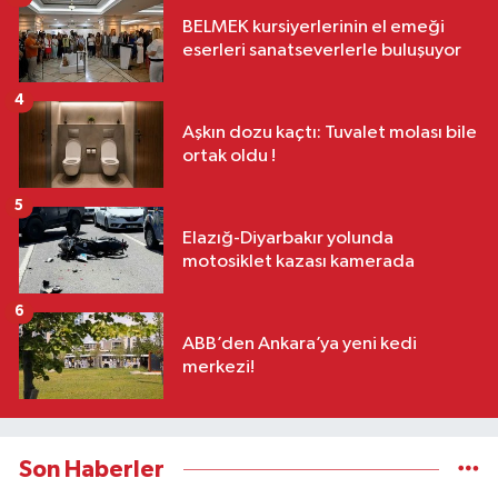
BELMEK kursiyerlerinin el emeği
eserleri sanatseverlerle buluşuyor
4
Aşkın dozu kaçtı: Tuvalet molası bile
ortak oldu !
5
Elazığ-Diyarbakır yolunda
motosiklet kazası kamerada
6
ABB’den Ankara’ya yeni kedi
merkezi!
Son Haberler