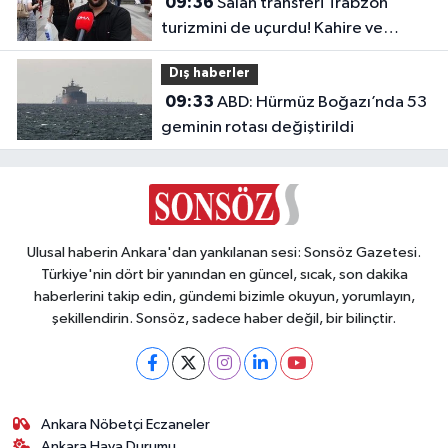
09:36
Salah transferi Trabzon
turizmini de uçurdu! Kahire ve
Tahran’dan direkt seferler başladı
Dış haberler
09:33
ABD: Hürmüz Boğazı’nda 53
geminin rotası değiştirildi
Ulusal haberin Ankara'dan yankılanan sesi: Sonsöz Gazetesi.
Türkiye'nin dört bir yanından en güncel, sıcak, son dakika
haberlerini takip edin, gündemi bizimle okuyun, yorumlayın,
şekillendirin. Sonsöz, sadece haber değil, bir bilinçtir.
Ankara Nöbetçi Eczaneler
Ankara Hava Durumu