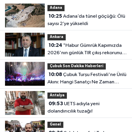
Adana
10:25
Adana’da tünel göçüğü: Ölü
sayısı 2’ye yükseldi
Ankara
10:24
"Habur Gümrük Kapımızda
2026'nın günlük TIR çıkış rekorunu
kırdık"
Çubuk Son Dakika Haberleri
10:08
Çubuk Turşu Festivali'ne Ünlü
Akını: Hangi Sanatçı Ne Zaman
Çıkacak?
Antalya
09:53
UETS adıyla yeni
dolandırıcılık tuzağı!
Genel