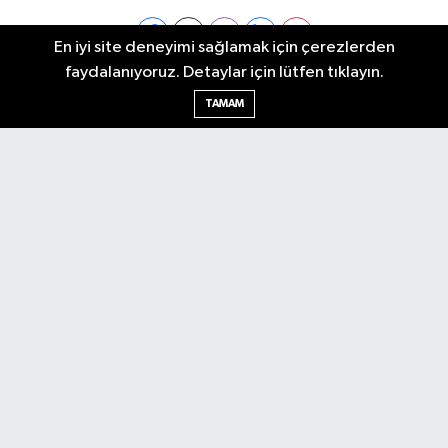
En iyi site deneyimi sağlamak için çerezlerden
faydalanıyoruz. Detaylar için lütfen tıklayın.
Ankara Nöbetçi Eczaneler
TAMAM
Ankara Hava Durumu
Ankara Namaz Vakitleri
Ankara Trafik Yoğunluk Haritası
Puan Durumu ve Fikstür
Tüm Manşetler
Son Dakika Haberleri
Haber Arşivi
Künye
Ekonomi
Gündem
Yazarlar
Spor
Politika
Magazin
Gündem
Asayiş
Sonsöz Özel