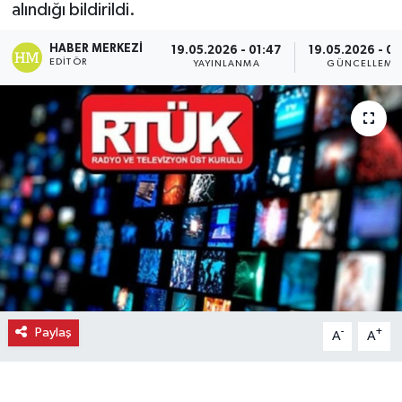
alındığı bildirildi.
Ekonomi
HABER MERKEZI
19.05.2026 - 01:47
19.05.2026 - 01
EDITÖR
YAYINLANMA
GÜNCELLEME
Eleman
Emlak
Gündem
Gurme
Haber
İlçe Haberleri
Paylaş
-
+
A
A
Keşfet
Kültür & Sanat