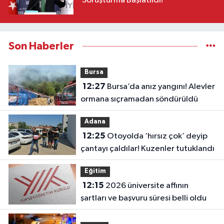
Soruşturma Başlatıldı!
Son Haberler
Bursa
12:27
Bursa’da anız yangını! Alevler
ormana sıçramadan söndürüldü
Adana
12:25
Otoyolda ‘hırsız çok’ deyip
çantayı çaldılar! Kuzenler tutuklandı
Eğitim
12:15
2026 üniversite affının
şartları ve başvuru süresi belli oldu