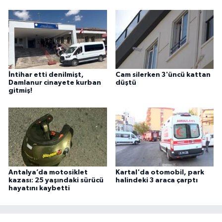
İntihar etti denilmişt,
Cam silerken 3'üncü kattan
Damlanur cinayete kurban
düştü
gitmiş!
Antalya’da motosiklet
Kartal'da otomobil, park
kazası: 25 yaşındaki sürücü
halindeki 3 araca çarptı
hayatını kaybetti