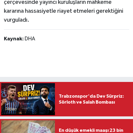
çerçevesinde yayıncı kuruluşların mahkeme
kararına hassasiyetle riayet etmeleri gerektiğini
vurguladı.
Kaynak:
DHA
Trabzonspor'da Dev Sürpriz:
Sörloth ve Salah Bombası
En düşük emekli maaşı 23 bin