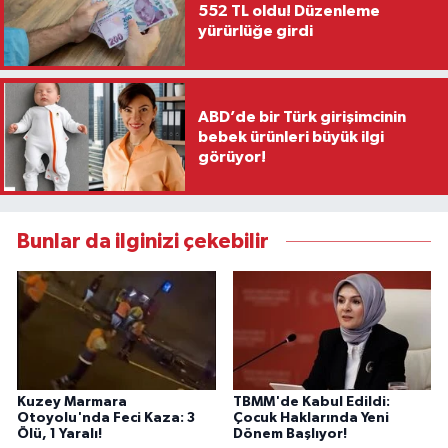
552 TL oldu! Düzenleme
yürürlüğe girdi
ABD’de bir Türk girişimcinin
bebek ürünleri büyük ilgi
görüyor!
Bunlar da ilginizi çekebilir
Kuzey Marmara
TBMM'de Kabul Edildi:
Otoyolu'nda Feci Kaza: 3
Çocuk Haklarında Yeni
Ölü, 1 Yaralı!
Dönem Başlıyor!