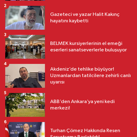
2
Gazeteci ve yazar Halit Kakınç
hayatını kaybetti
3
BELMEK kursiyerlerinin el emeği
eserleri sanatseverlerle buluşuyor
4
Akdeniz’de tehlike büyüyor!
Uzmanlardan tatilcilere zehirli canlı
uyarısı
5
ABB’den Ankara’ya yeni kedi
merkezi!
6
Turhan Çömez Hakkında Resen