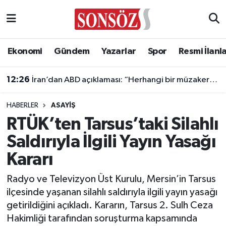
Asayiş
Ankara Nöbetçi Eczaneler
Ekonomi
Gündem
Yazarlar
Spor
Resmi İlanl
Astroloji & Burçlar
Ankara Hava Durumu
12:26
İran’dan ABD açıklaması: “Herhangi bir müzakere yürütmüyoruz”
Bilim & Teknoloji
Ankara Namaz Vakitleri
HABERLER
ASAYIŞ
Biyografi
Ankara Trafik Yoğunluk Haritası
RTÜK’ten Tarsus’taki Silahlı
Saldırıyla İlgili Yayın Yasağı
Çevre
Süper Lig Puan Durumu ve Fikstür
Kararı
Diğer
Tüm Manşetler
Radyo ve Televizyon Üst Kurulu, Mersin’in Tarsus
ilçesinde yaşanan silahlı saldırıyla ilgili yayın yasağı
Dünya
Son Dakika Haberleri
getirildiğini açıkladı. Kararın, Tarsus 2. Sulh Ceza
Hakimliği tarafından soruşturma kapsamında
Eğitim
Haber Arşivi