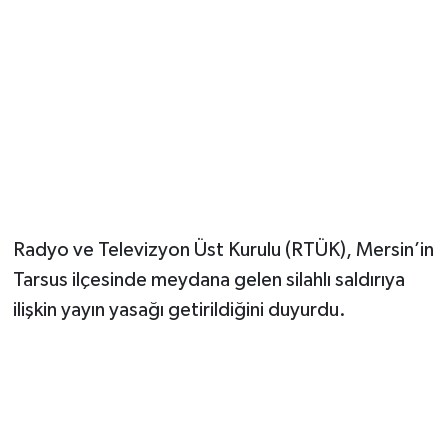
Magazin
Resmi İlanlar
Sağlık
Seri İlan
Radyo ve Televizyon Üst Kurulu (RTÜK), Mersin’in
Siyaset
Tarsus ilçesinde meydana gelen silahlı saldırıya
Sokak Hayvanlarını Sahiplendirme
ilişkin yayın yasağı getirildiğini duyurdu.
Sonsöz Özel
Spor