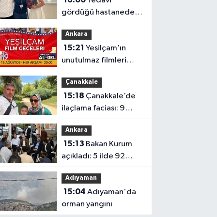
Tedavi
gördüğü hastanede
mutluluğa gitti
Ankara
15:21
Yeşilçam’ın
unutulmaz filmleri
Ankara’da açık havada
Çanakkale
gösterilecek
15:18
Çanakkale’de
ilaçlama faciası: 9
yaşındaki Yusuf
Ankara
hayatını kaybetti
15:13
Bakan Kurum
açıkladı: 5 ilde 92
bağımsız bölüm
Adıyaman
yangınlarda ağır hasar
15:04
Adıyaman'da
gördü
orman yangını