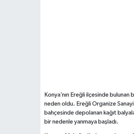
Magazin
Resmi İlanlar
Sağlık
Seri İlan
Siyaset
Sokak Hayvanlarını Sahiplendirme
Konya’nın Ereğli ilçesinde bulunan b
neden oldu. Ereğli Organize Sanayi
Sonsöz Özel
bahçesinde depolanan kağıt balyal
Spor
bir nedenle yanmaya başladı.