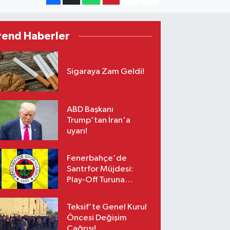
rend Haberler
Sigaraya Zam Geldi!
ABD Başkanı
Trump'tan İran'a
uyarı!
Fenerbahçe'de
Santrfor Müjdesi:
Play-Off Turuna
Yetişiyor!
Teksif'te Genel Kurul
Öncesi Değişim
Çağrısı!