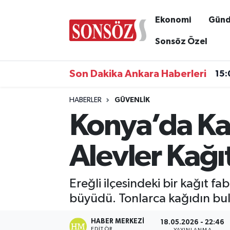
Ekonomi
Gün
Asayiş
Ankara Nöbetçi Eczaneler
Sonsöz Özel
Astroloji & Burçlar
Ankara Hava Durumu
Son Dakika Ankara Haberleri
15:
Bilim & Teknoloji
Ankara Namaz Vakitleri
HABERLER
GÜVENLIK
Konya’da Ka
Biyografi
Ankara Trafik Yoğunluk Haritası
Çevre
Süper Lig Puan Durumu ve Fikstür
Alevler Kağıt
Diğer
Tüm Manşetler
Ereğli ilçesindeki bir kağıt f
Dünya
Son Dakika Haberleri
büyüdü. Tonlarca kağıdın bul
Eğitim
Haber Arşivi
HABER MERKEZI
18.05.2026 - 22:46
EDITÖR