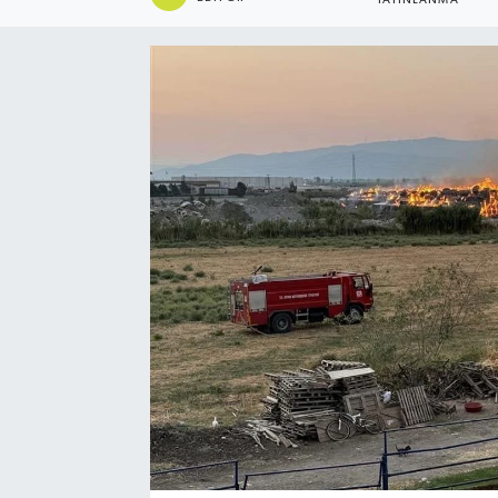
YAYINLANMA
Ekonomi
Eleman
Emlak
Gündem
Gurme
Haber
İlçe Haberleri
Keşfet
Kültür & Sanat