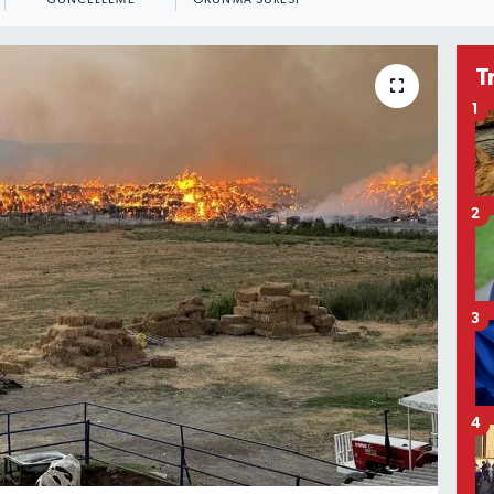
GÜNCELLEME
OKUNMA SÜRESI
T
1
2
3
4