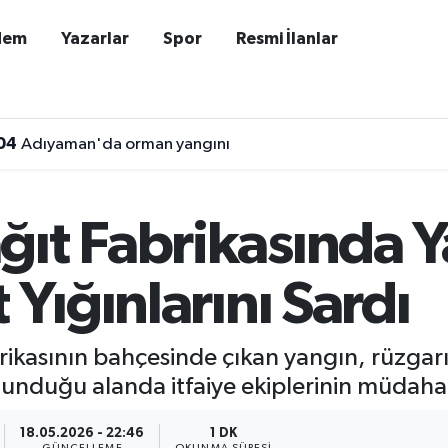
dem
Yazarlar
Spor
Resmi İlanlar
04
Adıyaman'da orman yangını
ğıt Fabrikasında Y
 Yığınlarını Sardı
abrikasının bahçesinde çıkan yangın, rüzgarı
unduğu alanda itfaiye ekiplerinin müdahal
18.05.2026 - 22:46
1 DK