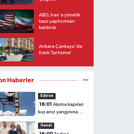
ABD, İran'a yönelik
bazı yaptırımları
kaldırdı
Ankara Çankaya'da
Kanlı Tartışma!
on Haberler
Edirne
16:01
Akıma kapılan
kuş anız yangınına
neden oldu
Genel
16:00