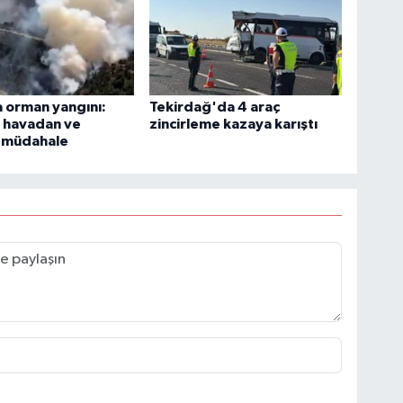
 orman yangını:
Tekirdağ'da 4 araç
e havadan ve
zincirleme kazaya karıştı
 müdahale