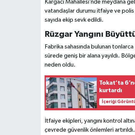
Kargacı Mahallesi’nde meydana gele
Vasıta
vatandaşlar durumu itfaiye ve polis 
Yaşam
sayıda ekip sevk edildi.
Rüzgar Yangını Büyütt
Fabrika sahasında bulunan tonlarca k
sürede geniş bir alana yayıldı. Bölg
neden oldu.
Tokat’ta 6’n
kurtardı
İçeriği Görünt
İtfaiye ekipleri, yangını kontrol alt
çevrede güvenlik önlemleri artırıldı.