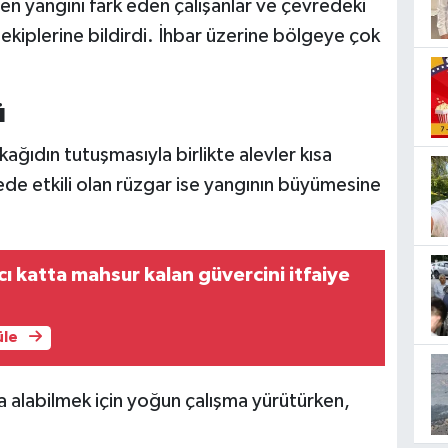
n yangını fark eden çalışanlar ve çevredeki
ekiplerine bildirdi. İhbar üzerine bölgeye çok
ü
ağıdın tutuşmasıyla birlikte alevler kısa
ede etkili olan rüzgar ise yangının büyümesine
cı katta mahsur kalan güvercini itfaiye
üle
ına alabilmek için yoğun çalışma yürütürken,