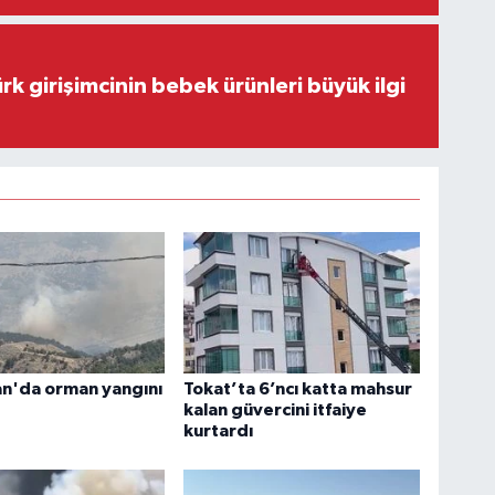
rk girişimcinin bebek ürünleri büyük ilgi
n'da orman yangını
Tokat’ta 6’ncı katta mahsur
kalan güvercini itfaiye
kurtardı