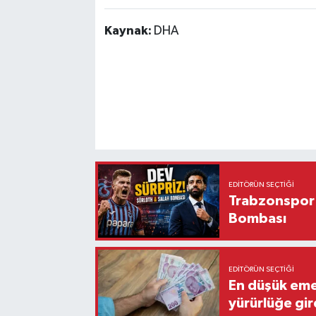
Kaynak:
DHA
EDITÖRÜN SEÇTIĞI
Trabzonspor'
Bombası
EDITÖRÜN SEÇTIĞI
En düşük eme
yürürlüğe gir