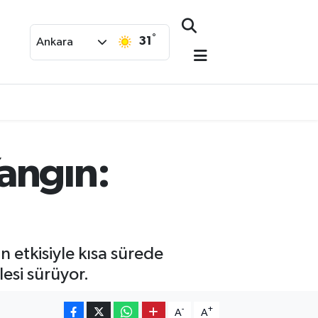
°
31
Ankara
angın:
n etkisiyle kısa sürede
esi sürüyor.
-
+
A
A