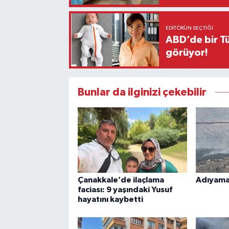
EDITÖRÜN SEÇTIĞI
ABD’de bir Tü
görüyor!
Bunlar da ilginizi çekebilir
Çanakkale’de ilaçlama
Adıyama
faciası: 9 yaşındaki Yusuf
hayatını kaybetti