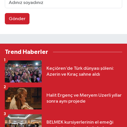
Gönder
Trend Haberler
1
Keçiören’de Türk dünyası şöleni:
Azerin ve Kıraç sahne aldı
2
Halit Ergenç ve Meryem Uzerli yıllar
sonra aynı projede
3
BELMEK kursiyerlerinin el emeği