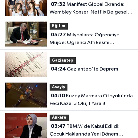
07:32
Manifest Global Ekranda:
Wembley Konseri Netflix Belgeseli
Oluyor!
Eğitim
05:27
Milyonlarca Öğrenciye
Müjde: Öğrenci Affı Resmi
Gazete'de Yayımlandı!
Gaziantep
04:24
Gaziantep'te Deprem
Asayiş
04:10
Kuzey Marmara Otoyolu'nda
Feci Kaza: 3 Ölü, 1 Yaralı!
Ankara
03:47
TBMM'de Kabul Edildi:
Çocuk Haklarında Yeni Dönem