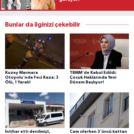
Bunlar da ilginizi çekebilir
Kuzey Marmara
TBMM'de Kabul Edildi:
Otoyolu'nda Feci Kaza: 3
Çocuk Haklarında Yeni
Ölü, 1 Yaralı!
Dönem Başlıyor!
İntihar etti denilmişt,
Cam silerken 3'üncü kattan