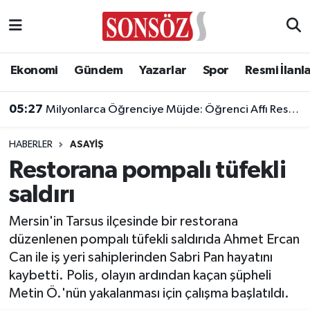
Asayiş
Ankara Nöbetçi Eczaneler
Ekonomi
Gündem
Yazarlar
Spor
Resmi İlanl
Astroloji & Burçlar
Ankara Hava Durumu
05:27
Milyonlarca Öğrenciye Müjde: Öğrenci Affı Resmi Gazete'de Yayımlandı!
Bilim & Teknoloji
Ankara Namaz Vakitleri
HABERLER
ASAYIŞ
Biyografi
Ankara Trafik Yoğunluk Haritası
Restorana pompalı tüfekli
saldırı
Çevre
Süper Lig Puan Durumu ve Fikstür
Mersin'in Tarsus ilçesinde bir restorana
Diğer
Tüm Manşetler
düzenlenen pompalı tüfekli saldırıda Ahmet Ercan
Can ile iş yeri sahiplerinden Sabri Pan hayatını
Dünya
Son Dakika Haberleri
kaybetti. Polis, olayın ardından kaçan şüpheli
Metin Ö.'nün yakalanması için çalışma başlatıldı.
Eğitim
Haber Arşivi