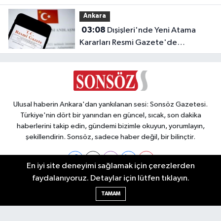
Başlıyor!
Ankara
03:08
Dışişleri'nde Yeni Atama
Kararları Resmi Gazete'de
Yayımlandı
Ulusal haberin Ankara'dan yankılanan sesi: Sonsöz Gazetesi.
Türkiye'nin dört bir yanından en güncel, sıcak, son dakika
haberlerini takip edin, gündemi bizimle okuyun, yorumlayın,
şekillendirin. Sonsöz, sadece haber değil, bir bilinçtir.
En iyi site deneyimi sağlamak için çerezlerden
faydalanıyoruz. Detaylar için lütfen tıklayın.
Ankara Nöbetçi Eczaneler
TAMAM
Ankara Hava Durumu
Ankara Namaz Vakitleri