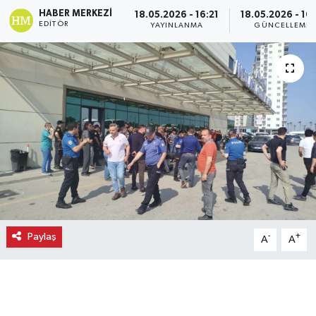
HABER MERKEZI
18.05.2026 - 16:21
18.05.2026 - 16:
Ekonomi
EDITÖR
YAYINLANMA
GÜNCELLEME
Eleman
Emlak
Gündem
Gurme
Haber
Paylaş
-
+
A
A
İlçe Haberleri
Keşfet
Kültür & Sanat