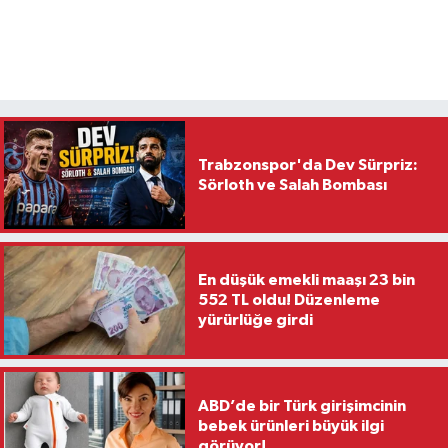
Trabzonspor'da Dev Sürpriz:
Sörloth ve Salah Bombası
En düşük emekli maaşı 23 bin
552 TL oldu! Düzenleme
yürürlüğe girdi
ABD’de bir Türk girişimcinin
bebek ürünleri büyük ilgi
görüyor!