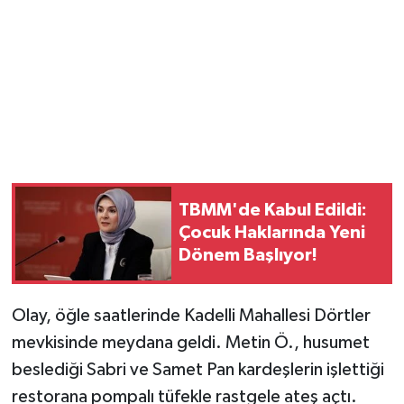
Magazin
Resmi İlanlar
Sağlık
Seri İlan
TBMM'de Kabul Edildi:
Siyaset
Çocuk Haklarında Yeni
Dönem Başlıyor!
Sokak Hayvanlarını Sahiplendirme
Olay, öğle saatlerinde Kadelli Mahallesi Dörtler
Sonsöz Özel
mevkisinde meydana geldi. Metin Ö., husumet
Spor
beslediği Sabri ve Samet Pan kardeşlerin işlettiği
restorana pompalı tüfekle rastgele ateş açtı.