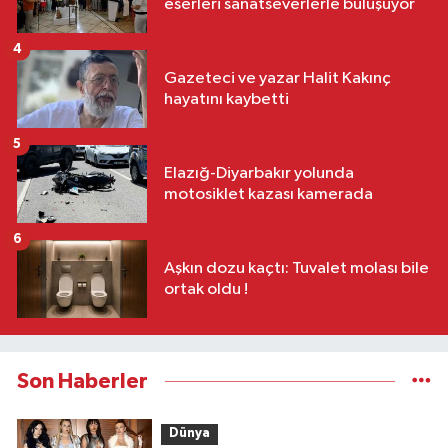
eserleri sanatseverlerle buluşuyor
4
Gazeteci ve yazar Halit Kakınç
hayatını kaybetti
5
Elazığ-Diyarbakır yolunda
motosiklet kazası kamerada
6
Aşkın dozu kaçtı: Tuvalet molası bile
ortak oldu !
Son Haberler
Dünya