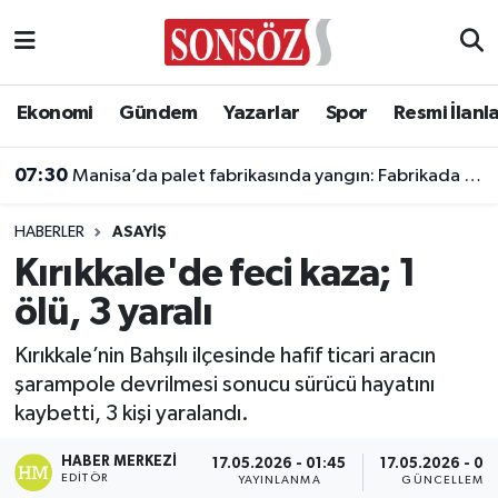
Asayiş
Ankara Nöbetçi Eczaneler
Ekonomi
Gündem
Yazarlar
Spor
Resmi İlanl
Astroloji & Burçlar
Ankara Hava Durumu
07:30
Manisa’da palet fabrikasında yangın: Fabrikada hasar oluştu
Bilim & Teknoloji
Ankara Namaz Vakitleri
HABERLER
ASAYIŞ
Biyografi
Ankara Trafik Yoğunluk Haritası
Kırıkkale'de feci kaza; 1
ölü, 3 yaralı
Çevre
Süper Lig Puan Durumu ve Fikstür
Kırıkkale’nin Bahşılı ilçesinde hafif ticari aracın
Diğer
Tüm Manşetler
şarampole devrilmesi sonucu sürücü hayatını
kaybetti, 3 kişi yaralandı.
Dünya
Son Dakika Haberleri
HABER MERKEZI
17.05.2026 - 01:45
17.05.2026 - 01
Eğitim
Haber Arşivi
EDITÖR
YAYINLANMA
GÜNCELLEME