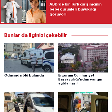
ABD’de bir Türk girişimcinin
bebek ürünleri büyük ilgi
görüyor!
Bunlar da ilginizi çekebilir
Odasında ölü bulundu
Erzurum Cumhuriyet
Başsavcılığı'ndan yangın
açıklaması!