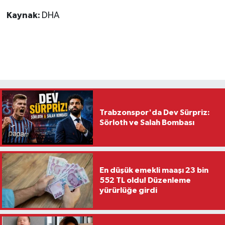
Kaynak:
DHA
Trabzonspor'da Dev Sürpriz:
Sörloth ve Salah Bombası
En düşük emekli maaşı 23 bin
552 TL oldu! Düzenleme
yürürlüğe girdi