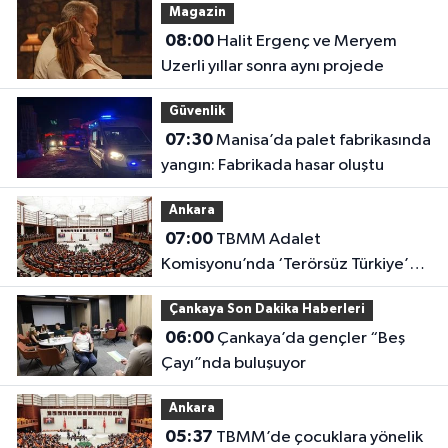
Magazin
08:00
Halit Ergenç ve Meryem
Uzerli yıllar sonra aynı projede
Güvenlik
07:30
Manisa’da palet fabrikasında
yangın: Fabrikada hasar oluştu
Ankara
07:00
TBMM Adalet
Komisyonu’nda ‘Terörsüz Türkiye’
çerçeve yasası görüşülüyor
Çankaya Son Dakika Haberleri
06:00
Çankaya’da gençler “Beş
Çayı”nda buluşuyor
Ankara
05:37
TBMM’de çocuklara yönelik