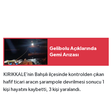
Magazin
Resmi İlanlar
Sağlık
Gelibolu Açıklarında
Seri İlan
Gemi Arızası
Siyaset
KIRIKKALE’nin Bahşılı ilçesinde kontrolden çıkan
Sokak Hayvanlarını Sahiplendirme
hafif ticari aracın şarampole devrilmesi sonucu 1
Sonsöz Özel
kişi hayatını kaybetti, 3 kişi yaralandı.
Spor