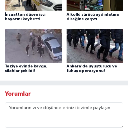
İnşaattan düşen işçi
Alkollü sürücü aydınlatma
hayatını kaybetti
direğine çarptı
Taziye evinde kavga,
Ankara’da uyuşturucu ve
silahlar çekildi!
fuhuş operasyonu!
Yorumlar