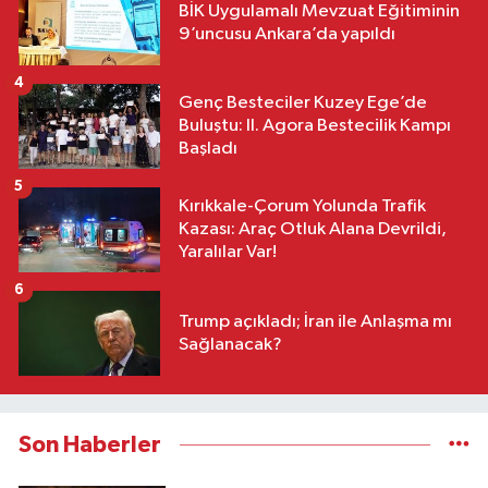
BİK Uygulamalı Mevzuat Eğitiminin
9’uncusu Ankara’da yapıldı
4
Genç Besteciler Kuzey Ege’de
Buluştu: II. Agora Bestecilik Kampı
Başladı
5
Kırıkkale-Çorum Yolunda Trafik
Kazası: Araç Otluk Alana Devrildi,
Yaralılar Var!
6
Trump açıkladı; İran ile Anlaşma mı
Sağlanacak?
Son Haberler