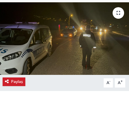
Ekonomi
Eleman
Emlak
Gündem
Gurme
Paylaş
-
+
A
A
Haber
İlçe Haberleri
Keşfet
Kültür & Sanat