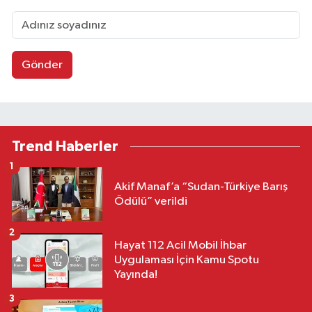
Gönder
Trend Haberler
1
Akif Manaf’a “Sudan-Türkiye Barış
Ödülü” verildi
2
Hayat 112 Acil Mobil İhbar
Uygulaması İçin Kamu Spotu
Yayında!
3