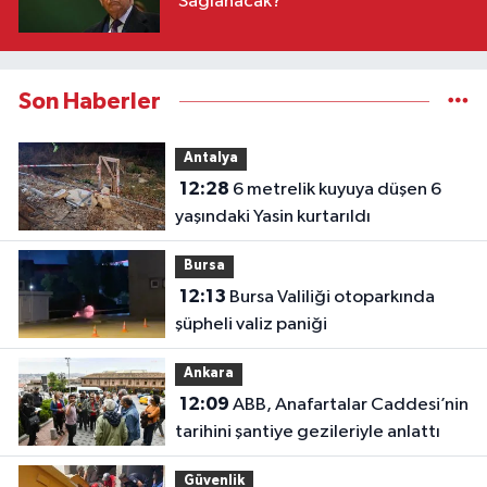
Sağlanacak?
Son Haberler
Antalya
12:28
6 metrelik kuyuya düşen 6
yaşındaki Yasin kurtarıldı
Bursa
12:13
Bursa Valiliği otoparkında
şüpheli valiz paniği
Ankara
12:09
ABB, Anafartalar Caddesi’nin
tarihini şantiye gezileriyle anlattı
Güvenlik