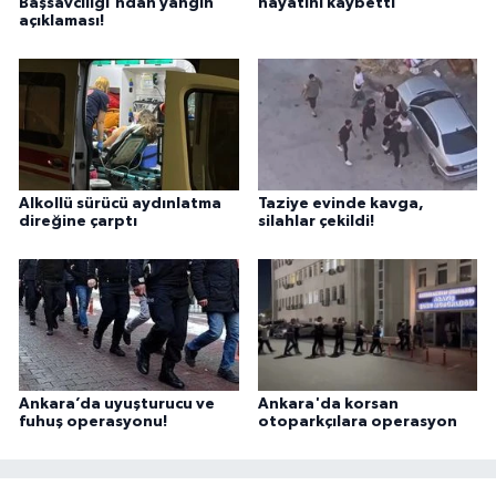
Başsavcılığı'ndan yangın
hayatını kaybetti
açıklaması!
Alkollü sürücü aydınlatma
Taziye evinde kavga,
direğine çarptı
silahlar çekildi!
Ankara’da uyuşturucu ve
Ankara'da korsan
fuhuş operasyonu!
otoparkçılara operasyon