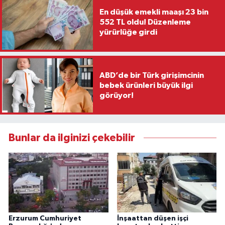
En düşük emekli maaşı 23 bin
552 TL oldu! Düzenleme
yürürlüğe girdi
ABD’de bir Türk girişimcinin
bebek ürünleri büyük ilgi
görüyor!
Bunlar da ilginizi çekebilir
Erzurum Cumhuriyet
İnşaattan düşen işçi