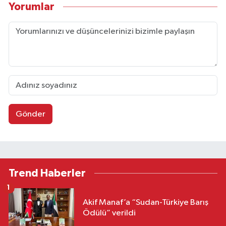
Yorumlar
Gönder
Trend Haberler
1
Akif Manaf’a “Sudan-Türkiye Barış
Ödülü” verildi