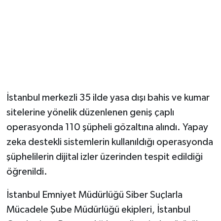
Magazin
Resmi İlanlar
Sağlık
İstanbul merkezli 35 ilde yasa dışı bahis ve kumar
Seri İlan
sitelerine yönelik düzenlenen geniş çaplı
Siyaset
operasyonda 110 şüpheli gözaltına alındı. Yapay
zeka destekli sistemlerin kullanıldığı operasyonda
Sokak Hayvanlarını Sahiplendirme
şüphelilerin dijital izler üzerinden tespit edildiği
öğrenildi.
Sonsöz Özel
İstanbul Emniyet Müdürlüğü Siber Suçlarla
Spor
Mücadele Şube Müdürlüğü ekipleri, İstanbul