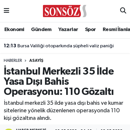
Asayiş
Ankara Nöbetçi Eczaneler
Ekonomi
Gündem
Yazarlar
Spor
Resmi İlanl
Astroloji & Burçlar
Ankara Hava Durumu
12:13
Bursa Valiliği otoparkında şüpheli valiz paniği
Bilim & Teknoloji
Ankara Namaz Vakitleri
HABERLER
ASAYIŞ
Biyografi
Ankara Trafik Yoğunluk Haritası
İstanbul Merkezli 35 İlde
Yasa Dışı Bahis
Çevre
Süper Lig Puan Durumu ve Fikstür
Operasyonu: 110 Gözaltı
Diğer
Tüm Manşetler
İstanbul merkezli 35 ilde yasa dışı bahis ve kumar
sitelerine yönelik düzenlenen operasyonda 110
Dünya
Son Dakika Haberleri
kişi gözaltına alındı.
Eğitim
Haber Arşivi