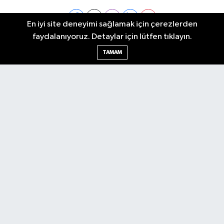
En iyi site deneyimi sağlamak için çerezlerden
faydalanıyoruz. Detaylar için lütfen tıklayın.
Ankara Nöbetçi Eczaneler
TAMAM
Ankara Hava Durumu
Ankara Namaz Vakitleri
Ankara Trafik Yoğunluk Haritası
Puan Durumu ve Fikstür
Tüm Manşetler
Son Dakika Haberleri
Haber Arşivi
Künye
Ekonomi
Gündem
Yazarlar
Spor
Politika
Magazin
Gündem
Asayiş
Sonsöz Özel