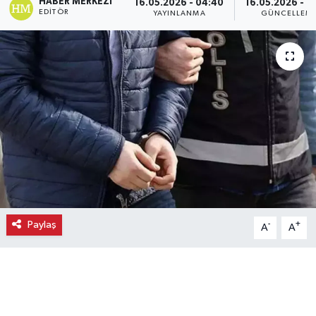
HABER MERKEZI
16.05.2026 - 04:40
16.05.2026 - 0
EDITÖR
YAYINLANMA
GÜNCELLEM
Ekonomi
Eleman
Emlak
Gündem
Gurme
Haber
Paylaş
-
+
A
A
İlçe Haberleri
Keşfet
Kültür & Sanat