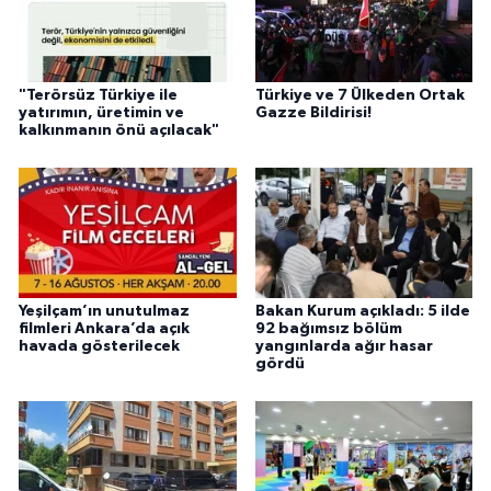
"Terörsüz Türkiye ile
Türkiye ve 7 Ülkeden Ortak
yatırımın, üretimin ve
Gazze Bildirisi!
kalkınmanın önü açılacak"
Yeşilçam’ın unutulmaz
Bakan Kurum açıkladı: 5 ilde
filmleri Ankara’da açık
92 bağımsız bölüm
havada gösterilecek
yangınlarda ağır hasar
gördü