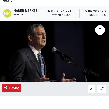
etti.
Ekonomi
HABER MERKEZI
16.06.2026 - 21:10
16.06.2026 - 20
EDITÖR
YAYINLANMA
GÜNCELLEME
Eleman
Emlak
Gündem
Gurme
Haber
İlçe Haberleri
Paylaş
-
+
A
A
Keşfet
Kültür & Sanat