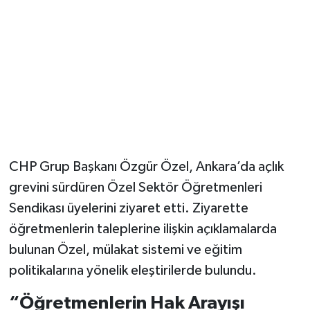
Magazin
Resmi İlanlar
Sağlık
Seri İlan
CHP Grup Başkanı Özgür Özel, Ankara’da açlık
Siyaset
grevini sürdüren Özel Sektör Öğretmenleri
Sendikası üyelerini ziyaret etti. Ziyarette
Sokak Hayvanlarını Sahiplendirme
öğretmenlerin taleplerine ilişkin açıklamalarda
Sonsöz Özel
bulunan Özel, mülakat sistemi ve eğitim
politikalarına yönelik eleştirilerde bulundu.
Spor
“Öğretmenlerin Hak Arayışı