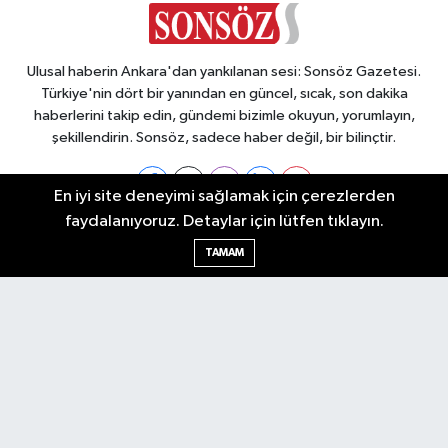
Ulusal haberin Ankara'dan yankılanan sesi: Sonsöz Gazetesi.
Türkiye'nin dört bir yanından en güncel, sıcak, son dakika
haberlerini takip edin, gündemi bizimle okuyun, yorumlayın,
şekillendirin. Sonsöz, sadece haber değil, bir bilinçtir.
En iyi site deneyimi sağlamak için çerezlerden
faydalanıyoruz. Detaylar için lütfen tıklayın.
Ankara Nöbetçi Eczaneler
TAMAM
Ankara Hava Durumu
Ankara Namaz Vakitleri
Ankara Trafik Yoğunluk Haritası
Puan Durumu ve Fikstür
Tüm Manşetler
Son Dakika Haberleri
Haber Arşivi