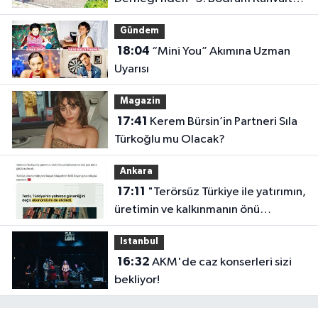
Buluşması”
Gündem
18:04
“Mini You” Akımına Uzman
Uyarısı
Magazin
17:41
Kerem Bürsin’in Partneri Sıla
Türkoğlu mu Olacak?
Ankara
17:11
"Terörsüz Türkiye ile yatırımın,
üretimin ve kalkınmanın önü
açılacak"
Istanbul
16:32
AKM'de caz konserleri sizi
bekliyor!