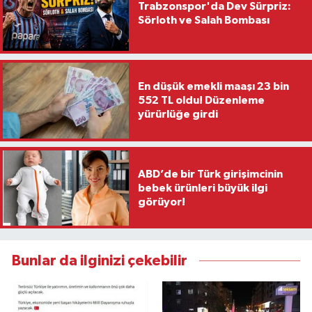
Trabzonspor'da Dev Sürpriz:
Sörloth ve Salah Bombası
En düşük emekli maaşı 23 bin
552 TL oldu! Düzenleme
yürürlüğe girdi
ABD’de bir Türk girişimcinin
bebek ürünleri büyük ilgi
görüyor!
Bunlar da ilginizi çekebilir