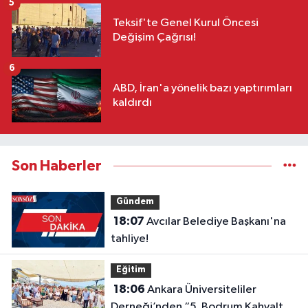
5
Teksif'te Genel Kurul Öncesi
Değişim Çağrısı!
6
ABD, İran'a yönelik bazı yaptırımları
kaldırdı
Son Haberler
Gündem
18:07
Avcılar Belediye Başkanı'na
tahliye!
Eğitim
18:06
Ankara Üniversiteliler
Derneği’nden “5. Bodrum Kahvaltılı