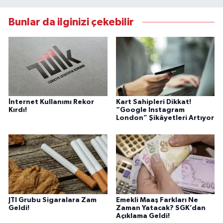
Bunlar da ilginizi çekebilir
İnternet Kullanımı Rekor
Kart Sahipleri Dikkat!
Kırdı!
“Google Instagram
London” Şikâyetleri Artıyor
JTI Grubu Sigaralara Zam
Emekli Maaş Farkları Ne
Geldi!
Zaman Yatacak? SGK’dan
Açıklama Geldi!