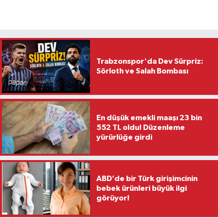
Trabzonspor'da Dev Sürpriz:
Sörloth ve Salah Bombası
En düşük emekli maaşı 23 bin
552 TL oldu! Düzenleme
yürürlüğe girdi
ABD’de bir Türk girişimcinin
bebek ürünleri büyük ilgi
görüyor!