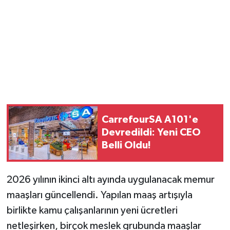
Magazin
Resmi İlanlar
Sağlık
Seri İlan
CarrefourSA A101'e
Siyaset
Devredildi: Yeni CEO
Belli Oldu!
Sokak Hayvanlarını Sahiplendirme
2026 yılının ikinci altı ayında uygulanacak memur
Sonsöz Özel
maaşları güncellendi. Yapılan maaş artışıyla
Spor
birlikte kamu çalışanlarının yeni ücretleri
netleşirken, birçok meslek grubunda maaşlar