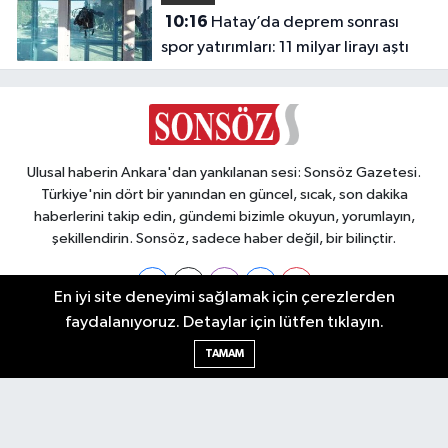
10:16
Hatay’da deprem sonrası
spor yatırımları: 11 milyar lirayı aştı
Ulusal haberin Ankara'dan yankılanan sesi: Sonsöz Gazetesi.
Türkiye'nin dört bir yanından en güncel, sıcak, son dakika
haberlerini takip edin, gündemi bizimle okuyun, yorumlayın,
şekillendirin. Sonsöz, sadece haber değil, bir bilinçtir.
En iyi site deneyimi sağlamak için çerezlerden
faydalanıyoruz. Detaylar için lütfen tıklayın.
Ankara Nöbetçi Eczaneler
TAMAM
Ankara Hava Durumu
Ankara Namaz Vakitleri
Ankara Trafik Yoğunluk Haritası
Puan Durumu ve Fikstür