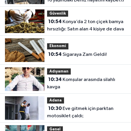
16 yaşındaki Deniz hayatını kaybetti
Güvenlik
10:54
Konya’da 2 ton çiçek bamya
hırsızlığı: Satın alan 4 kişiye de dava
Ekonomi
10:54
Sigaraya Zam Geldi!
Adıyaman
10:34
Komşular arasında silahlı
kavga
Adana
10:30
Eve gitmek için parktan
motosiklet çaldı;
Genel