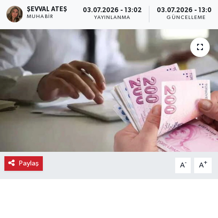
ŞEVVAL ATEŞ
03.07.2026 - 13:02
03.07.2026 - 13:02
Ekonomi
MUHABIR
YAYINLANMA
GÜNCELLEME
Eleman
Emlak
Gündem
Gurme
Haber
Paylaş
-
+
A
A
İlçe Haberleri
Keşfet
Kültür & Sanat