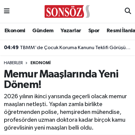
Asayiş
Ankara Nöbetçi Eczaneler
Ekonomi
Gündem
Yazarlar
Spor
Resmi İlanl
Astroloji & Burçlar
Ankara Hava Durumu
04:49
TBMM'de Çocuk Koruma Kanunu Teklifi Görüşüldü: Genel Kurul Tamamlandı!
Bilim & Teknoloji
Ankara Namaz Vakitleri
HABERLER
EKONOMI
Biyografi
Ankara Trafik Yoğunluk Haritası
Memur Maaşlarında Yeni
Dönem!
Çevre
Süper Lig Puan Durumu ve Fikstür
2026 yılının ikinci yarısında geçerli olacak memur
Diğer
Tüm Manşetler
maaşları netleşti. Yapılan zamla birlikte
öğretmenden polise, hemşireden mühendise,
Dünya
Son Dakika Haberleri
profesörden uzman doktora kadar birçok kamu
görevlisinin yeni maaşları belli oldu.
Eğitim
Haber Arşivi