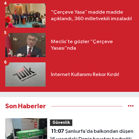
4
"Çerçeve Yasa” madde madde
açıklandı, 360 milletvekili imzaladı!
5
Meclis’te gözler “Çerçeve
Yasası”nda
6
İnternet Kullanımı Rekor Kırdı!
Son Haberler
Güvenlik
11:07
Şanlıurfa’da balkondan düşen