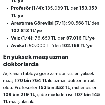
TL'ye
Profesör (1/4):
135.089 TL'den
153.353
TL'ye
Araştırma Görevlisi (7/1):
90.568 TL'den
102.813 TL'ye
Vaiz (1/4):
76.653 TL'den
87.016 TL'ye
Avukat:
90.000 TL'den
102.168 TL'ye
En yüksek maaş uzman
doktorlarda
Açıklanan tabloya göre zam sonrası en yüksek
maaş
170 bin 764 TL
ile uzman doktorlara ait
oldu. Profesörler
153 bin 353 TL
, mühendisler
109 bin 219 TL
, şube müdürleri ise
107 bin 145
TL
maaş alacak.