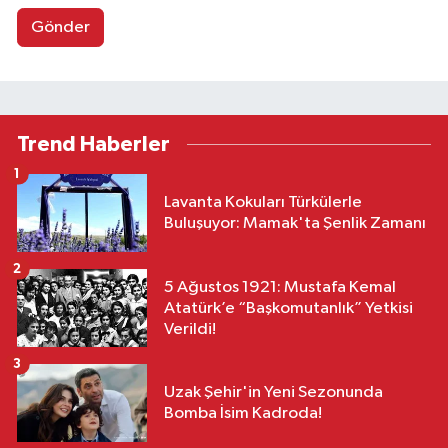
Gönder
Trend Haberler
1
Lavanta Kokuları Türkülerle
Buluşuyor: Mamak'ta Şenlik Zamanı
2
5 Ağustos 1921: Mustafa Kemal
Atatürk’e “Başkomutanlık” Yetkisi
Verildi!
3
Uzak Şehir'in Yeni Sezonunda
Bomba İsim Kadroda!