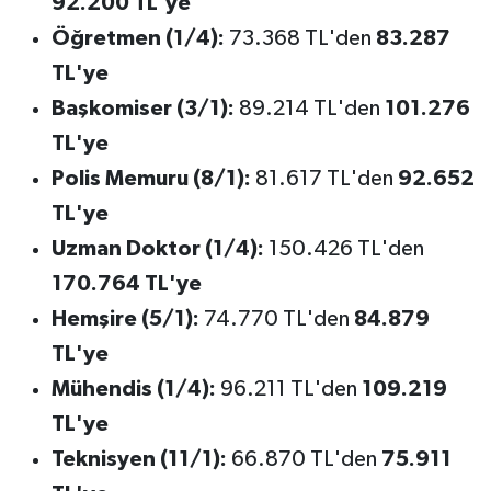
92.200 TL'ye
Öğretmen (1/4):
73.368 TL'den
83.287
TL'ye
Başkomiser (3/1):
89.214 TL'den
101.276
TL'ye
Polis Memuru (8/1):
81.617 TL'den
92.652
TL'ye
Uzman Doktor (1/4):
150.426 TL'den
170.764 TL'ye
Hemşire (5/1):
74.770 TL'den
84.879
TL'ye
Mühendis (1/4):
96.211 TL'den
109.219
TL'ye
Teknisyen (11/1):
66.870 TL'den
75.911