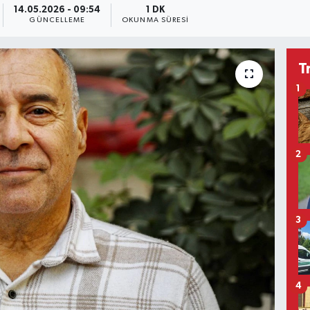
14.05.2026 - 09:54
1 DK
GÜNCELLEME
OKUNMA SÜRESI
T
1
2
3
4