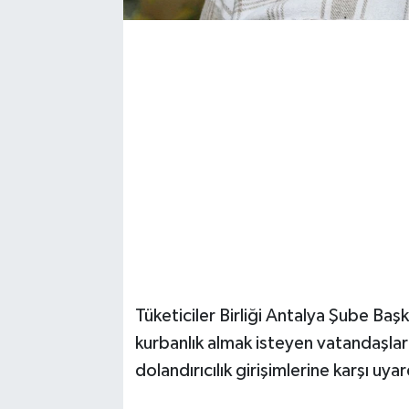
Magazin
Resmi İlanlar
Sağlık
Seri İlan
Siyaset
Sokak Hayvanlarını Sahiplendirme
Tüketiciler Birliği Antalya Şube B
Sonsöz Özel
kurbanlık almak isteyen vatandaşları
Spor
dolandırıcılık girişimlerine karşı uyar