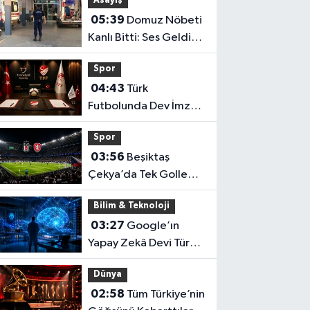
Asayiş
Rekortmeni Oldu!
05:39
Domuz Nöbeti
Kanlı Bitti: Ses Geldiği
Yöne Ateş Açan Oğul
Spor
Babasını Öldürdü!
04:43
Türk
Futbolunda Dev İmza:
Milyonluk Sponsorluk
Spor
Anlaşması Uzatıldı!
03:56
Beşiktaş
Çekya’da Tek Golle
Güldü! Italiano: "Cesur
Bilim & Teknoloji
Olduk ve Karşılığını
03:27
Google’ın
Aldık"
Yapay Zekâ Devi Türk
Bilim İnsanına Emanet!
Dünya
02:58
Tüm Türkiye’nin