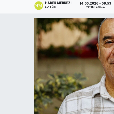
HABER MERKEZI
14.05.2026 - 09:53
EDITÖR
YAYINLANMA
Ekonomi
Eleman
Emlak
Gündem
Gurme
Haber
İlçe Haberleri
Keşfet
Kültür & Sanat