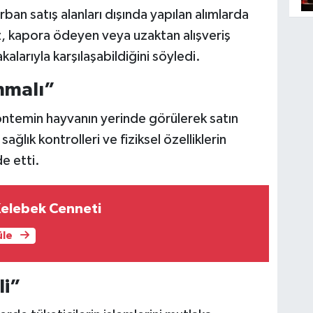
ban satış alanları dışında yapılan alımlarda
z, kapora ödeyen veya uzaktan alışveriş
kalarıyla karşılaşabildiğini söyledi.
nmalı”
yöntemin hayvanın yerinde görülerek satın
ğlık kontrolleri ve fiziksel özelliklerin
e etti.
Kelebek Cenneti
üle
li”