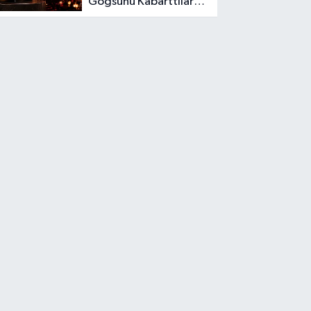
Göğsünü Kabarttılar:
İki Dev İsim Grammy
Jürisine Seçildi!