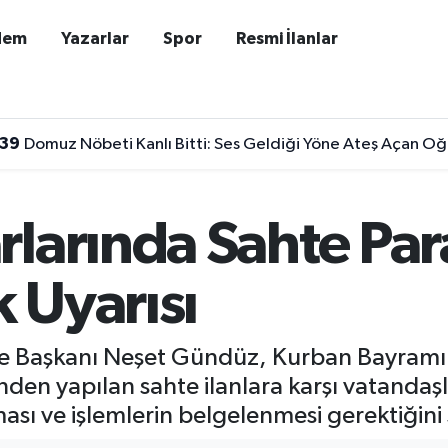
dem
Yazarlar
Spor
Resmi İlanlar
:39
Domuz Nöbeti Kanlı Bitti: Ses Geldiği Yöne Ateş Açan Oğ
larında Sahte Par
k Uyarısı
Şube Başkanı Neşet Gündüz, Kurban Bayramı
inden yapılan sahte ilanlara karşı vatandaş
ası ve işlemlerin belgelenmesi gerektiğini 