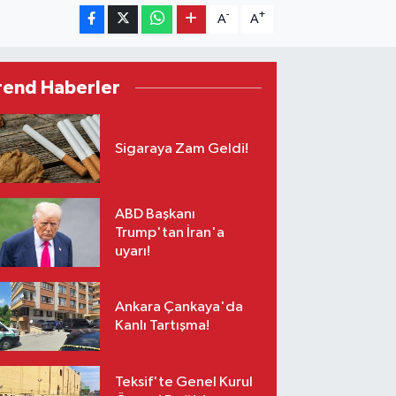
-
+
A
A
rend Haberler
Sigaraya Zam Geldi!
ABD Başkanı
Trump'tan İran'a
uyarı!
Ankara Çankaya'da
Kanlı Tartışma!
Teksif'te Genel Kurul