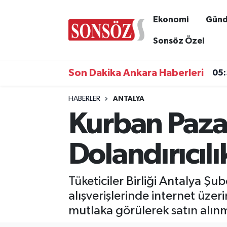
Ekonomi
Gün
Asayiş
Ankara Nöbetçi Eczaneler
Sonsöz Özel
Astroloji & Burçlar
Ankara Hava Durumu
Son Dakika Ankara Haberleri
05
Bilim & Teknoloji
Ankara Namaz Vakitleri
HABERLER
ANTALYA
Kurban Pazar
Biyografi
Ankara Trafik Yoğunluk Haritası
Çevre
Süper Lig Puan Durumu ve Fikstür
Dolandırıcılı
Diğer
Tüm Manşetler
Tüketiciler Birliği Antalya 
Dünya
Son Dakika Haberleri
alışverişlerinde internet üzer
mutlaka görülerek satın alınm
Eğitim
Haber Arşivi