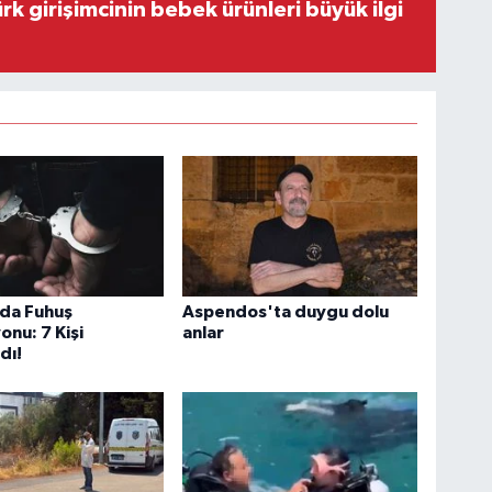
rk girişimcinin bebek ürünleri büyük ilgi
'da Fuhuş
Aspendos'ta duygu dolu
nu: 7 Kişi
anlar
dı!