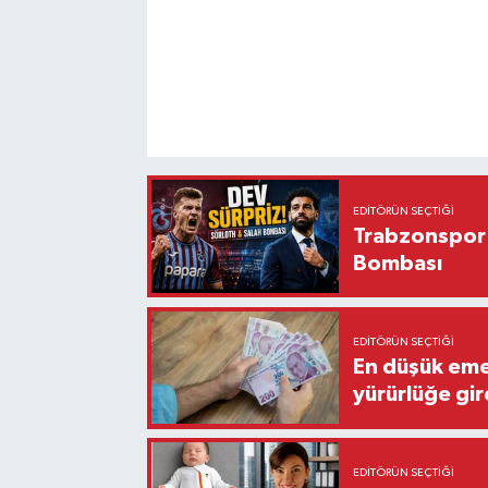
EDITÖRÜN SEÇTIĞI
Trabzonspor'
Bombası
EDITÖRÜN SEÇTIĞI
En düşük eme
yürürlüğe gir
EDITÖRÜN SEÇTIĞI