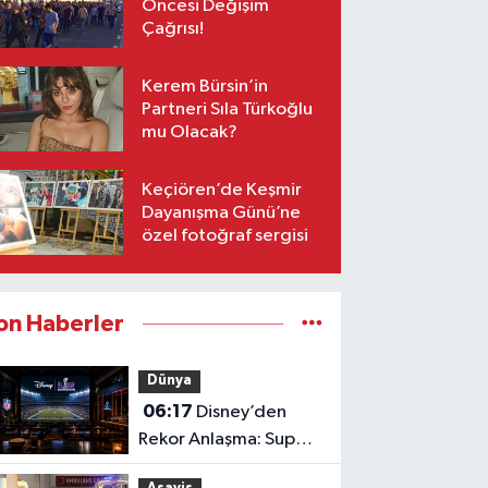
Öncesi Değişim
Çağrısı!
Kerem Bürsin’in
Partneri Sıla Türkoğlu
mu Olacak?
Keçiören’de Keşmir
Dayanışma Günü’ne
özel fotoğraf sergisi
on Haberler
Dünya
06:17
Disney’den
Rekor Anlaşma: Super
Bowl LXI Reklam