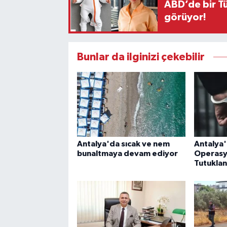
ABD’de bir Tü
görüyor!
Bunlar da ilginizi çekebilir
Antalya'da sıcak ve nem
Antalya
bunaltmaya devam ediyor
Operasyo
Tutuklan