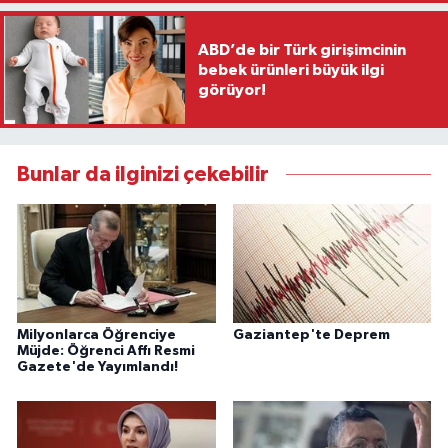
ABD’de bir Türk girişimcinin
bebek ürünleri büyük ilgi
görüyor!
Bunlar da ilginizi çekebilir
Milyonlarca Öğrenciye
Gaziantep'te Deprem
Müjde: Öğrenci Affı Resmi
Gazete'de Yayımlandı!