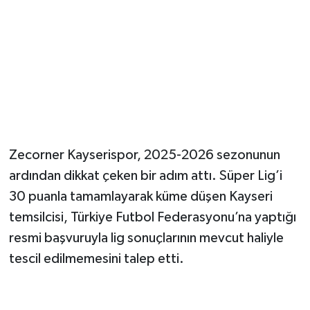
Magazin
Resmi İlanlar
Sağlık
Seri İlan
Zecorner Kayserispor, 2025-2026 sezonunun
Siyaset
ardından dikkat çeken bir adım attı. Süper Lig’i
30 puanla tamamlayarak küme düşen Kayseri
Sokak Hayvanlarını Sahiplendirme
temsilcisi, Türkiye Futbol Federasyonu’na yaptığı
resmi başvuruyla lig sonuçlarının mevcut haliyle
Sonsöz Özel
tescil edilmemesini talep etti.
Spor