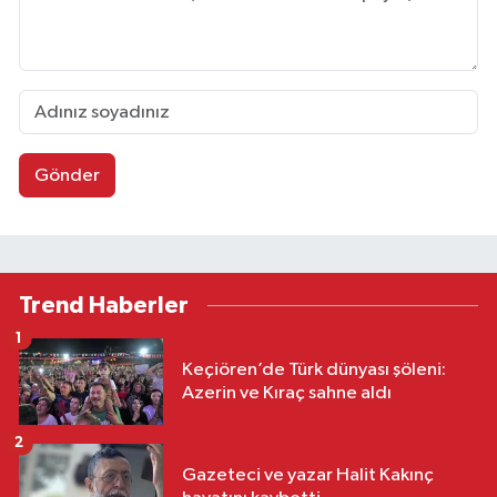
Gönder
Trend Haberler
1
Keçiören’de Türk dünyası şöleni:
Azerin ve Kıraç sahne aldı
2
Gazeteci ve yazar Halit Kakınç