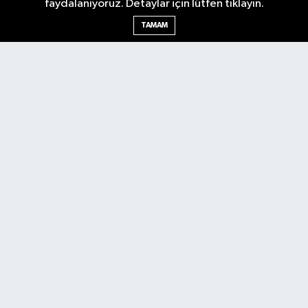
faydalanıyoruz. Detaylar için lütfen tıklayın.
Ankara Nöbetçi Eczaneler
TAMAM
Ankara Hava Durumu
Ankara Namaz Vakitleri
Ankara Trafik Yoğunluk Haritası
Puan Durumu ve Fikstür
Tüm Manşetler
Son Dakika Haberleri
Haber Arşivi
Künye
Ekonomi
Gündem
Yazarlar
Spor
Politika
Magazin
Gündem
Asayiş
Sonsöz Özel
RSS
Copyright © 2025. Her hakkı saklıdır.