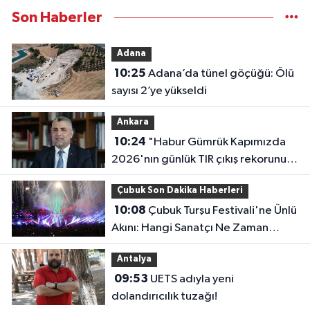
Son Haberler
Adana
10:25
Adana’da tünel göçüğü: Ölü
sayısı 2’ye yükseldi
Ankara
10:24
"Habur Gümrük Kapımızda
2026'nın günlük TIR çıkış rekorunu
kırdık"
Çubuk Son Dakika Haberleri
10:08
Çubuk Turşu Festivali'ne Ünlü
Akını: Hangi Sanatçı Ne Zaman
Çıkacak?
Antalya
09:53
UETS adıyla yeni
dolandırıcılık tuzağı!