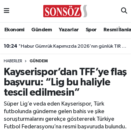
Asayiş
Ankara Nöbetçi Eczaneler
Ekonomi
Gündem
Yazarlar
Spor
Resmi İlanl
Astroloji & Burçlar
Ankara Hava Durumu
10:24
"Habur Gümrük Kapımızda 2026'nın günlük TIR çıkış rekorunu kırdık"
Bilim & Teknoloji
Ankara Namaz Vakitleri
HABERLER
GÜNDEM
Biyografi
Ankara Trafik Yoğunluk Haritası
Kayserispor’dan TFF’ye flaş
başvuru: “Lig bu haliyle
Çevre
Süper Lig Puan Durumu ve Fikstür
tescil edilmesin”
Diğer
Tüm Manşetler
Süper Lig’e veda eden Kayserispor, Türk
futbolunda gündeme gelen bahis ve şike
Dünya
Son Dakika Haberleri
soruşturmalarını gerekçe göstererek Türkiye
Futbol Federasyonu’na resmi başvuruda bulundu.
Eğitim
Haber Arşivi