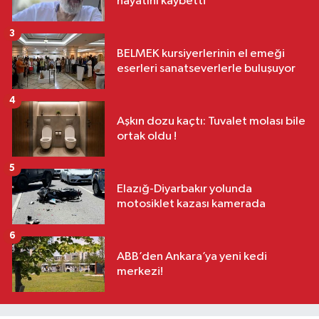
hayatını kaybetti
3
BELMEK kursiyerlerinin el emeği
eserleri sanatseverlerle buluşuyor
4
Aşkın dozu kaçtı: Tuvalet molası bile
ortak oldu !
5
Elazığ-Diyarbakır yolunda
motosiklet kazası kamerada
6
ABB’den Ankara’ya yeni kedi
merkezi!