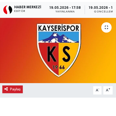
HABER MERKEZI
19.05.2026 - 17:58
19.05.2026 - 17
Ekonomi
EDITÖR
YAYINLANMA
GÜNCELLEME
Eleman
Emlak
Gündem
Gurme
Haber
İlçe Haberleri
Paylaş
-
+
A
A
Keşfet
Kültür & Sanat