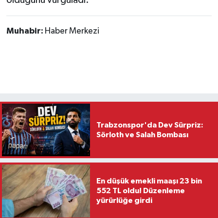
Muhabir:
Haber Merkezi
Trabzonspor'da Dev Sürpriz:
Sörloth ve Salah Bombası
En düşük emekli maaşı 23 bin
552 TL oldu! Düzenleme
yürürlüğe girdi