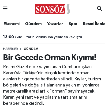
Asayiş
Ankara Nöbetçi Eczaneler
Ekonomi
Gündem
Yazarlar
Spor
Resmi İlanl
Astroloji & Burçlar
Ankara Hava Durumu
13:00
Güdül tarihi dokusuna yeniden kavuştu
Bilim & Teknoloji
Ankara Namaz Vakitleri
HABERLER
GÜNDEM
Biyografi
Ankara Trafik Yoğunluk Haritası
Bir Gecede Orman Kıyımı!
Çevre
Süper Lig Puan Durumu ve Fikstür
Resmi Gazete’de yayımlanan Cumhurbaşkanı
Kararı’yla Türkiye’nin birçok kentinde orman
Diğer
Tüm Manşetler
alanları bir gecede haritadan silindi. Kıyılar, turizm
bölgeleri ve doğal sit alanlarına yakın milyonlarca
Dünya
Son Dakika Haberleri
metrekarelik arazi artık “orman” sayılmayacak.
Karar, yeni rant ve yapılaşma tartışmalarını
Eğitim
Haber Arşivi
beraberinde getirdi.