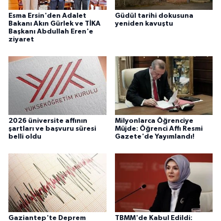
Esma Ersin'den Adalet
Güdül tarihi dokusuna
Bakanı Akın Gürlek ve TİKA
yeniden kavuştu
Başkanı Abdullah Eren'e
ziyaret
2026 üniversite affının
Milyonlarca Öğrenciye
şartları ve başvuru süresi
Müjde: Öğrenci Affı Resmi
belli oldu
Gazete'de Yayımlandı!
Gaziantep'te Deprem
TBMM'de Kabul Edildi: