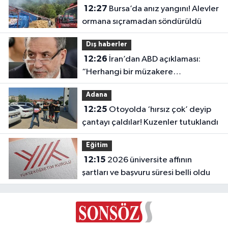
12:27
Bursa’da anız yangını! Alevler
ormana sıçramadan söndürüldü
Dış haberler
12:26
İran’dan ABD açıklaması:
“Herhangi bir müzakere
yürütmüyoruz”
Adana
12:25
Otoyolda ‘hırsız çok’ deyip
çantayı çaldılar! Kuzenler tutuklandı
Eğitim
12:15
2026 üniversite affının
şartları ve başvuru süresi belli oldu