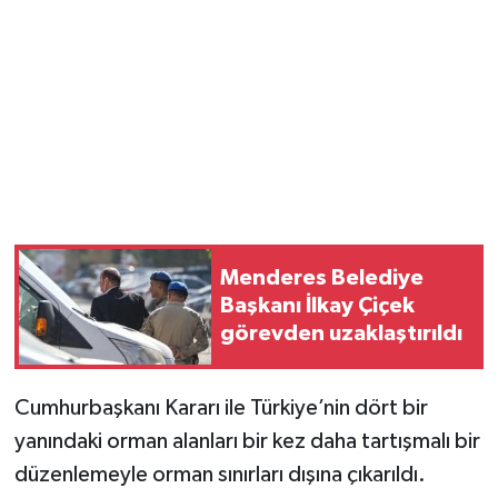
Magazin
Resmi İlanlar
Sağlık
Seri İlan
Menderes Belediye
Siyaset
Başkanı İlkay Çiçek
görevden uzaklaştırıldı
Sokak Hayvanlarını Sahiplendirme
Sonsöz Özel
Cumhurbaşkanı Kararı ile Türkiye’nin dört bir
yanındaki orman alanları bir kez daha tartışmalı bir
Spor
düzenlemeyle orman sınırları dışına çıkarıldı.