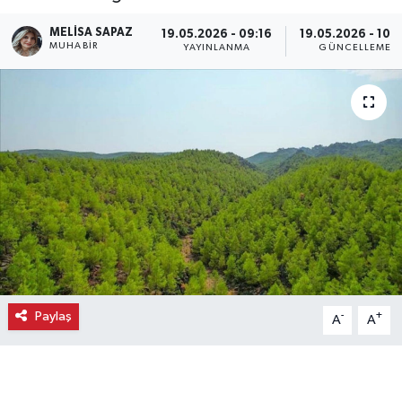
Ekonomi
MELISA SAPAZ
19.05.2026 - 09:16
19.05.2026 - 10:
MUHABIR
YAYINLANMA
GÜNCELLEME
Eleman
Emlak
Gündem
Gurme
Haber
İlçe Haberleri
Paylaş
-
+
A
A
Keşfet
Kültür & Sanat