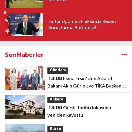
6
Turhan Çömez Hakkında Resen
Soruşturma Başlatıldı!
Son Haberler
Gündem
13:08
Esma Ersin'den Adalet
Bakanı Akın Gürlek ve TİKA Başkanı
Abdullah Eren'e ziyaret
Ankara
13:00
Güdül tarihi dokusuna
yeniden kavuştu
Bursa