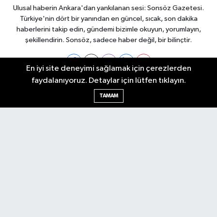
Ulusal haberin Ankara'dan yankılanan sesi: Sonsöz Gazetesi.
Türkiye'nin dört bir yanından en güncel, sıcak, son dakika
haberlerini takip edin, gündemi bizimle okuyun, yorumlayın,
şekillendirin. Sonsöz, sadece haber değil, bir bilinçtir.
En iyi site deneyimi sağlamak için çerezlerden
faydalanıyoruz. Detaylar için lütfen tıklayın.
Ankara Nöbetçi Eczaneler
TAMAM
Ankara Hava Durumu
Ankara Namaz Vakitleri
Ankara Trafik Yoğunluk Haritası
Puan Durumu ve Fikstür
Tüm Manşetler
Son Dakika Haberleri
Haber Arşivi
Künye
Ekonomi
Gündem
Yazarlar
Spor
Politika
Magazin
Gündem
Asayiş
Sonsöz Özel