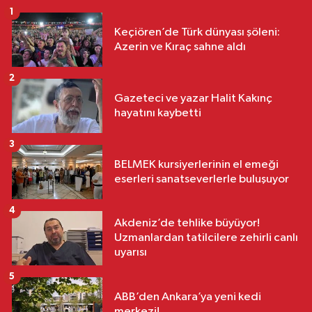
1
Keçiören’de Türk dünyası şöleni:
Azerin ve Kıraç sahne aldı
2
Gazeteci ve yazar Halit Kakınç
hayatını kaybetti
3
BELMEK kursiyerlerinin el emeği
eserleri sanatseverlerle buluşuyor
4
Akdeniz’de tehlike büyüyor!
Uzmanlardan tatilcilere zehirli canlı
uyarısı
5
ABB’den Ankara’ya yeni kedi
merkezi!