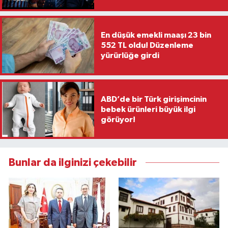
En düşük emekli maaşı 23 bin
552 TL oldu! Düzenleme
yürürlüğe girdi
ABD’de bir Türk girişimcinin
bebek ürünleri büyük ilgi
görüyor!
Bunlar da ilginizi çekebilir