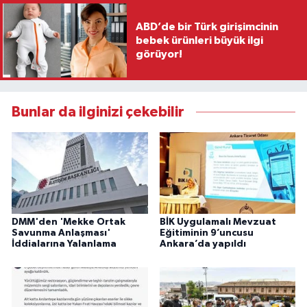
ABD’de bir Türk girişimcinin
bebek ürünleri büyük ilgi
görüyor!
Bunlar da ilginizi çekebilir
DMM'den 'Mekke Ortak
BİK Uygulamalı Mevzuat
Savunma Anlaşması'
Eğitiminin 9’uncusu
İddialarına Yalanlama
Ankara’da yapıldı