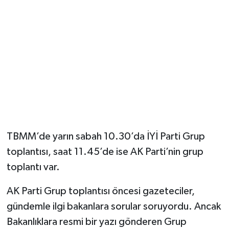
Magazin
Resmi İlanlar
Sağlık
Seri İlan
Siyaset
TBMM’de yarın sabah 10.30’da İYİ Parti Grup
toplantısı, saat 11.45’de ise AK Parti’nin grup
Sokak Hayvanlarını Sahiplendirme
toplantı var.
Sonsöz Özel
AK Parti Grup toplantısı öncesi gazeteciler,
gündemle ilgi bakanlara sorular soruyordu. Ancak
Spor
Bakanlıklara resmi bir yazı gönderen Grup