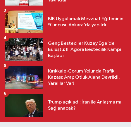
Yayında!
3
BİK Uygulamalı Mevzuat Eğitiminin
9’uncusu Ankara’da yapıldı
4
Genç Besteciler Kuzey Ege’de
Buluştu: II. Agora Bestecilik Kampı
Başladı
5
Kırıkkale-Çorum Yolunda Trafik
Kazası: Araç Otluk Alana Devrildi,
Yaralılar Var!
6
Trump açıkladı; İran ile Anlaşma mı
Sağlanacak?