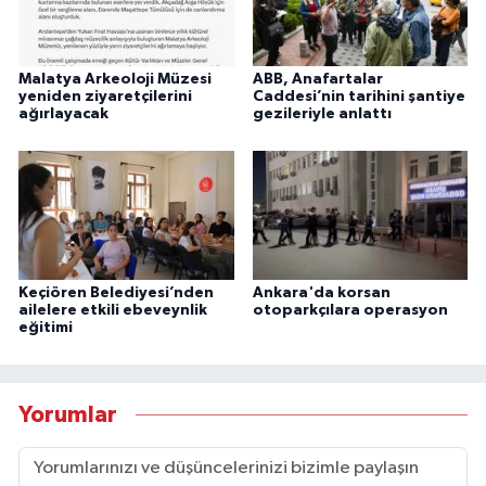
Malatya Arkeoloji Müzesi
ABB, Anafartalar
yeniden ziyaretçilerini
Caddesi’nin tarihini şantiye
ağırlayacak
gezileriyle anlattı
Keçiören Belediyesi’nden
Ankara'da korsan
ailelere etkili ebeveynlik
otoparkçılara operasyon
eğitimi
Yorumlar