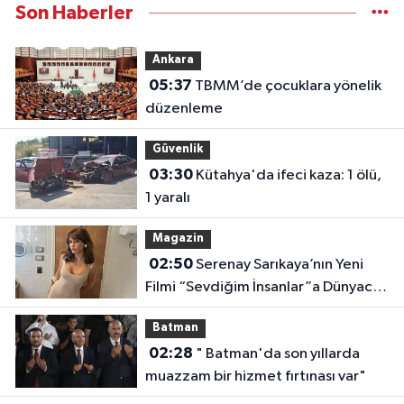
Son Haberler
Ankara
05:37
TBMM’de çocuklara yönelik
düzenleme
Güvenlik
03:30
Kütahya'da ifeci kaza: 1 ölü,
1 yaralı
Magazin
02:50
Serenay Sarıkaya’nın Yeni
Filmi “Sevdiğim İnsanlar”a Dünyaca
Ünlü Oyuncu
Batman
02:28
" Batman'da son yıllarda
muazzam bir hizmet fırtınası var"