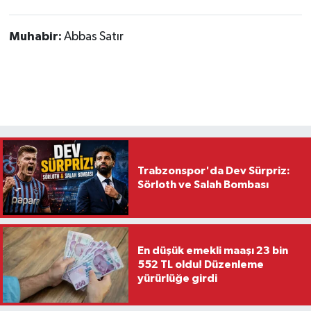
Muhabir:
Abbas Satır
Trabzonspor'da Dev Sürpriz:
Sörloth ve Salah Bombası
En düşük emekli maaşı 23 bin
552 TL oldu! Düzenleme
yürürlüğe girdi