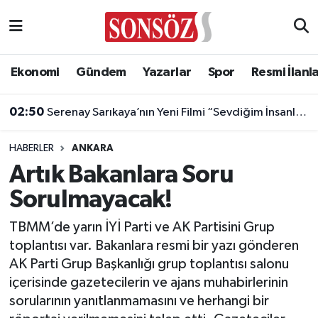
Asayiş
Ankara Nöbetçi Eczaneler
Ekonomi
Gündem
Yazarlar
Spor
Resmi İlanl
Astroloji & Burçlar
Ankara Hava Durumu
02:50
Serenay Sarıkaya’nın Yeni Filmi “Sevdiğim İnsanlar”a Dünyaca Ünlü Oyuncu
Bilim & Teknoloji
Ankara Namaz Vakitleri
HABERLER
ANKARA
Biyografi
Ankara Trafik Yoğunluk Haritası
Artık Bakanlara Soru
Sorulmayacak!
Çevre
Süper Lig Puan Durumu ve Fikstür
TBMM’de yarın İYİ Parti ve AK Partisini Grup
Diğer
Tüm Manşetler
toplantısı var. Bakanlara resmi bir yazı gönderen
AK Parti Grup Başkanlığı grup toplantısı salonu
Dünya
Son Dakika Haberleri
içerisinde gazetecilerin ve ajans muhabirlerinin
sorularının yanıtlanmamasını ve herhangi bir
Eğitim
Haber Arşivi