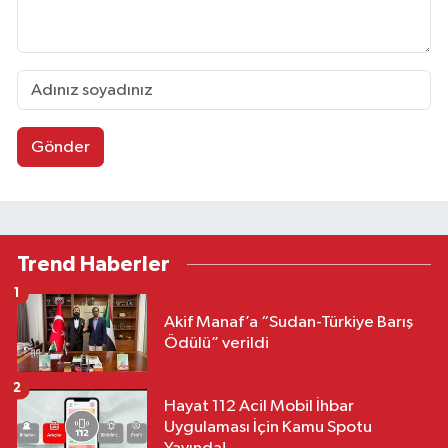
Gönder
Trend Haberler
1
Akif Manaf’a “Sudan-Türkiye Barış
Ödülü” verildi
2
Hayat 112 Acil Mobil İhbar
Uygulaması İçin Kamu Spotu