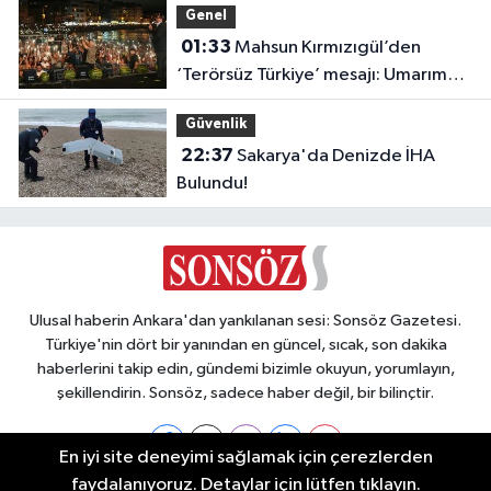
Genel
01:33
Mahsun Kırmızıgül’den
‘Terörsüz Türkiye’ mesajı: Umarım
barış kalıcı olur
Güvenlik
22:37
Sakarya'da Denizde İHA
Bulundu!
Ulusal haberin Ankara'dan yankılanan sesi: Sonsöz Gazetesi.
Türkiye'nin dört bir yanından en güncel, sıcak, son dakika
haberlerini takip edin, gündemi bizimle okuyun, yorumlayın,
şekillendirin. Sonsöz, sadece haber değil, bir bilinçtir.
En iyi site deneyimi sağlamak için çerezlerden
faydalanıyoruz. Detaylar için lütfen tıklayın.