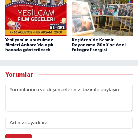
Yeşilçam’ın unutulmaz
Keçiören’de Keşmir
filmleri Ankara’da açık
Dayanışma Günü’ne özel
havada gösterilecek
fotoğraf sergisi
Yorumlar