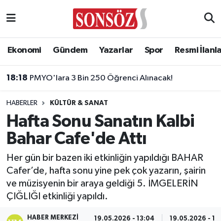
Asayiş
Ankara Nöbetçi Eczaneler
Ekonomi
Gündem
Yazarlar
Spor
Resmi İlanl
Astroloji & Burçlar
Ankara Hava Durumu
18:18
PMYO'lara 3 Bin 250 Öğrenci Alınacak!
Bilim & Teknoloji
Ankara Namaz Vakitleri
HABERLER
KÜLTÜR & SANAT
Biyografi
Ankara Trafik Yoğunluk Haritası
Hafta Sonu Sanatın Kalbi
Bahar Cafe'de Attı
Çevre
Süper Lig Puan Durumu ve Fikstür
Her gün bir bazen iki etkinliğin yapıldığı BAHAR
Diğer
Tüm Manşetler
Cafer’de, hafta sonu yine pek çok yazarın, şairin
ve müzisyenin bir araya geldiği 5. İMGELERİN
Dünya
Son Dakika Haberleri
ÇIĞLIĞI etkinliği yapıldı.
Eğitim
Haber Arşivi
HABER MERKEZI
19.05.2026 - 13:04
19.05.2026 - 13