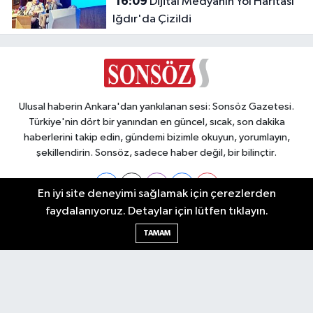
16:09
Dijital Medyanın Yol Haritası
Iğdır'da Çizildi
Ulusal haberin Ankara'dan yankılanan sesi: Sonsöz Gazetesi.
Türkiye'nin dört bir yanından en güncel, sıcak, son dakika
haberlerini takip edin, gündemi bizimle okuyun, yorumlayın,
şekillendirin. Sonsöz, sadece haber değil, bir bilinçtir.
En iyi site deneyimi sağlamak için çerezlerden
faydalanıyoruz. Detaylar için lütfen tıklayın.
Ankara Nöbetçi Eczaneler
TAMAM
Ankara Hava Durumu
Ankara Namaz Vakitleri
Ankara Trafik Yoğunluk Haritası
Puan Durumu ve Fikstür
Tüm Manşetler