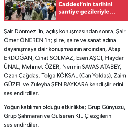
Caddesi’nin tarihini
şantiye gezileriyle
anlattı
Şair Dönmez ’in, açılış konuşmasından sonra, Şair
Ömer ÖNEREN ’in; şiire, şaire ve sanat adına
dayanışmaya dair konuşmasının ardından, Ateş
ERDOĞAN, Cihat SOLMAZ, Esen AŞCI, Haydar
ÜNAL, Mehmet ÖZER, Nermin SAVAŞ ATABEY,
Ozan Çağdaş, Tolga KÖKSAL (Can Yoldaş), Zaim
GÜZEL ve Züleyha ŞEN BAYKARA kendi şiirlerini
seslendirdiler.
Yoğun katılımın olduğu etkinlikte; Grup Günyüzü,
Grup Şahmaran ve Gülseren KILIÇ ezgilerini
seslendirdiler.