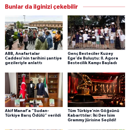
Bunlar da ilginizi çekebilir
ABB, Anafartalar
Genç Besteciler Kuzey
Caddesi’nin tarihini şantiye
Ege’de Buluştu: II. Agora
gezileriyle anlattı
Bestecilik Kampı Başladı
Akif Manaf’a “Sudan-
Tüm Türkiye’nin Göğsünü
Türkiye Barış Ödülü” verildi
Kabarttılar: İki Dev İsim
Grammy Jürisine Seçildi!