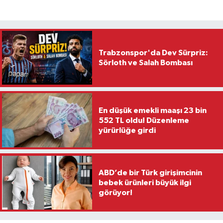
Trabzonspor'da Dev Sürpriz:
Sörloth ve Salah Bombası
En düşük emekli maaşı 23 bin
552 TL oldu! Düzenleme
yürürlüğe girdi
ABD’de bir Türk girişimcinin
bebek ürünleri büyük ilgi
görüyor!