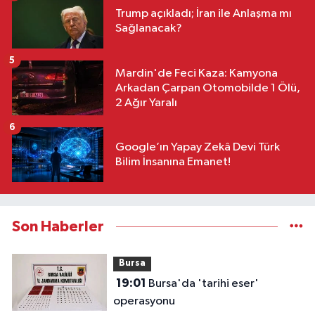
Trump açıkladı; İran ile Anlaşma mı
Sağlanacak?
5
Mardin'de Feci Kaza: Kamyona
Arkadan Çarpan Otomobilde 1 Ölü,
2 Ağır Yaralı
6
Google’ın Yapay Zekâ Devi Türk
Bilim İnsanına Emanet!
Son Haberler
Bursa
19:01
Bursa'da 'tarihi eser'
operasyonu