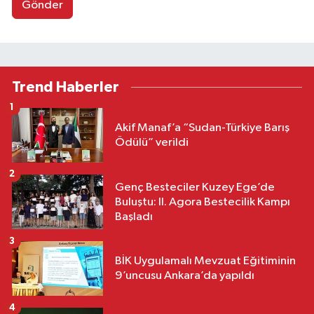
Gönder
Trend Haberler
1
Akif Manaf’a “Sudan-Türkiye Barış
Ödülü” verildi
2
Genç Besteciler Kuzey Ege’de
Buluştu: II. Agora Bestecilik Kampı
Başladı
3
BİK Uygulamalı Mevzuat Eğitiminin
9’uncusu Ankara’da yapıldı
4