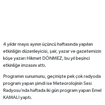
Magazin
Resmi İlanlar
Sağlık
4 yıldır mayıs ayının üçüncü haftasında yapılan
Seri İlan
etkinliğin düzenleyicisi, şair, yazar ve gazetemizin
köşe yazarı Hikmet DÖNMEZ, bu yıl beşinci
Siyaset
etkinliğe imzasını attı.
Sokak Hayvanlarını Sahiplendirme
Programın sunumunu, geçmişte pek çok radyoda
Sonsöz Özel
program yapan şimdi ise Meteorolojinin Sesi
Radyosu’nda haftada iki gün program yapan Emel
Spor
KAMALI yaptı.