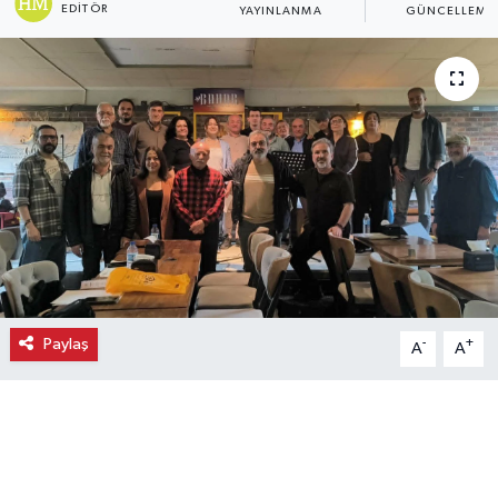
EDITÖR
YAYINLANMA
GÜNCELLEME
Ekonomi
Eleman
Emlak
Gündem
Gurme
Haber
Paylaş
-
+
A
A
İlçe Haberleri
Keşfet
Kültür & Sanat