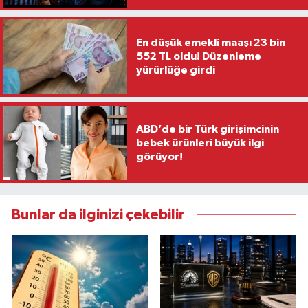
En düşük emekli maaşı 23 bin
552 TL oldu! Düzenleme
yürürlüğe girdi
ABD’de bir Türk girişimcinin
bebek ürünleri büyük ilgi
görüyor!
Bunlar da ilginizi çekebilir