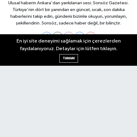
Ulusal haberin Ankara'dan yankılanan sesi: Sonsöz Gazetesi.
Türkiye'nin dört bir yanından en güncel, sıcak, son dakika
haberlerini takip edin, gündemi bizimle okuyun, yorumlayın,
şekillendirin. Sonsöz, sadece haber değil, bir bilinçtir.
En iyi site deneyimi sağlamak için çerezlerden
faydalanıyoruz. Detaylar için lütfen tıklayın.
Ankara Nöbetçi Eczaneler
TAMAM
Ankara Hava Durumu
Ankara Namaz Vakitleri
Ankara Trafik Yoğunluk Haritası
Puan Durumu ve Fikstür
Tüm Manşetler
Son Dakika Haberleri
Haber Arşivi
Künye
Ekonomi
Gündem
Yazarlar
Spor
Politika
Magazin
Gündem
Asayiş
Sonsöz Özel