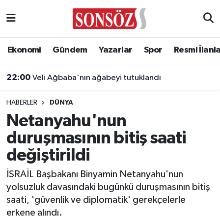
Asayiş
Ankara Nöbetçi Eczaneler
Ekonomi
Gündem
Yazarlar
Spor
Resmi İlanl
Astroloji & Burçlar
Ankara Hava Durumu
22:00
Veli Ağbaba'nın ağabeyi tutuklandı
Bilim & Teknoloji
Ankara Namaz Vakitleri
HABERLER
DÜNYA
Biyografi
Ankara Trafik Yoğunluk Haritası
Netanyahu'nun
duruşmasının bitiş saati
Çevre
Süper Lig Puan Durumu ve Fikstür
değiştirildi
Diğer
Tüm Manşetler
İSRAİL Başbakanı Binyamin Netanyahu'nun
yolsuzluk davasındaki bugünkü duruşmasının bitiş
Dünya
Son Dakika Haberleri
saati, 'güvenlik ve diplomatik' gerekçelerle
erkene alındı.
Eğitim
Haber Arşivi