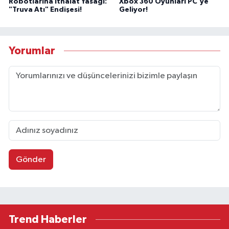
Robotlarına İthalat Yasağı:
Xbox 360 Oyunları PC'ye
"Truva Atı" Endişesi!
Geliyor!
Yorumlar
Gönder
Trend Haberler