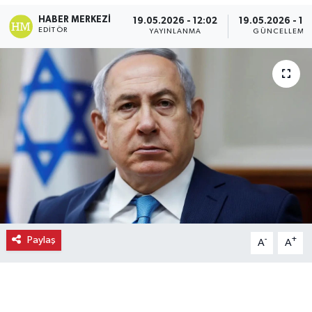
HABER MERKEZI
19.05.2026 - 12:02
19.05.2026 - 12
Ekonomi
EDITÖR
YAYINLANMA
GÜNCELLEME
Eleman
Emlak
Gündem
Gurme
Haber
İlçe Haberleri
Paylaş
-
+
A
A
Keşfet
Kültür & Sanat