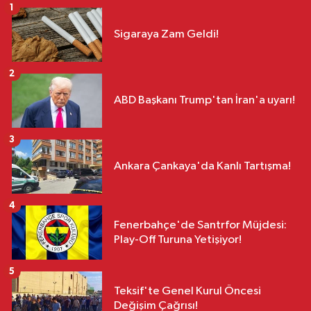
1
Sigaraya Zam Geldi!
2
ABD Başkanı Trump'tan İran'a uyarı!
3
Ankara Çankaya'da Kanlı Tartışma!
4
Fenerbahçe'de Santrfor Müjdesi:
Play-Off Turuna Yetişiyor!
5
Teksif'te Genel Kurul Öncesi
Değişim Çağrısı!