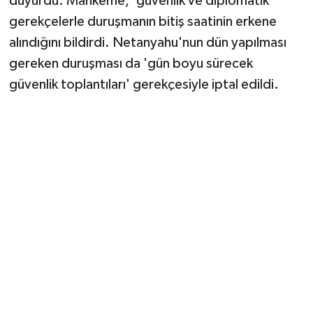
duyurdu. Mahkeme, 'güvenlik ve diplomatik'
Vasıta
gerekçelerle duruşmanın bitiş saatinin erkene
Yaşam
alındığını bildirdi. Netanyahu'nun dün yapılması
gereken duruşması da 'gün boyu sürecek
güvenlik toplantıları' gerekçesiyle iptal edildi.