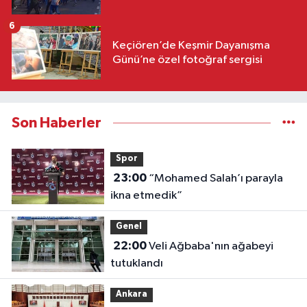
6
Keçiören’de Keşmir Dayanışma
Günü’ne özel fotoğraf sergisi
Son Haberler
Spor
23:00
“Mohamed Salah’ı parayla
ikna etmedik”
Genel
22:00
Veli Ağbaba'nın ağabeyi
tutuklandı
Ankara