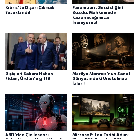
Kıbrıs'ta Dışarı Çıkmak
Paramount Sessizliğini
Yasaklandı!
Bozdu: Mahkemede
Kazanacağımıza
İnanıyoruz!
Dışişleri Bakanı Hakan
Marilyn Monroe’nun Sanat
Fidan, Ürdün'e gitti!
Dünyasındaki Unutulmaz
İzleri!
ABD'den Çin İnsansı
Microsoft'tan Tarihi Adım: