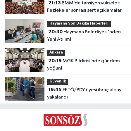
21:13
BMM’de tansiyon yükseldi:
Fezlekeler sonrası sert açıklamalar
Haymana Son Dakika Haberleri
20:30
Haymana Belediyesi'nden
Yeni Atılım!
Ankara
20:19
MGK Bildirisi’nde gündem
yoğun!
Güvenlik
19:45
FETÖ/PDY üyesi ihraç albay
yakalandı