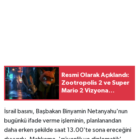
Magazin
Resmi İlanlar
Sağlık
Seri İlan
Resmi Olarak Açıklandı:
Siyaset
Zootropolis 2 ve Super
Mario 2 Vizyona
Sokak Hayvanlarını Sahiplendirme
Geliyor!
Sonsöz Özel
İsrail basını, Başbakan Binyamin Netanyahu'nun
bugünkü ifade verme işleminin, planlanandan
Spor
daha erken şekilde saat 13.00'te sona ereceğini