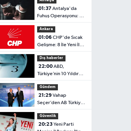
Antalya
Dumandan Etkilendi
01:37
Antalya'da
Fuhuş Operasyonu: 7
Kişi Tutuklandı!
Ankara
01:06
CHP'de Sıcak
Gelişme: 8 İle Yeni İl
Başkanı Atandı!
Dış haberler
22:00
ABD,
Türkiye’nin 10 Yıldır
Uyguladığı Kalıcı Yaz
Gündem
Saati Modeline
21:29
Vahap
Geçiyor!
Seçer’den AB Türkiye
Delegasyonu Başkanı
Güvenlik
Aivo Orav’a nezaket
20:23
Yeni Parti
ziyareti