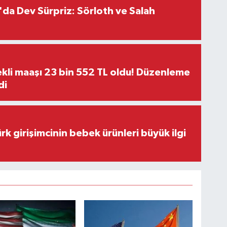
da Dev Sürpriz: Sörloth ve Salah
kli maaşı 23 bin 552 TL oldu! Düzenleme
di
rk girişimcinin bebek ürünleri büyük ilgi