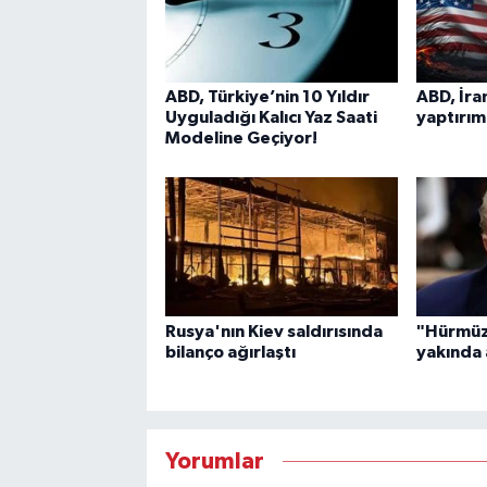
ABD, Türkiye’nin 10 Yıldır
ABD, İra
Uyguladığı Kalıcı Yaz Saati
yaptırıml
Modeline Geçiyor!
Rusya'nın Kiev saldırısında
"Hürmüz
bilanço ağırlaştı
yakında 
Yorumlar