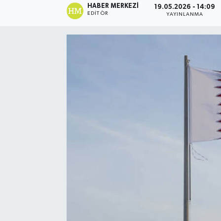
HABER MERKEZI
19.05.2026 - 14:09
EDITÖR
YAYINLANMA
Ekonomi
Eleman
Emlak
Gündem
Gurme
Haber
İlçe Haberleri
Keşfet
Kültür & Sanat