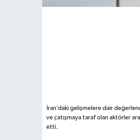
Magazin
Resmi İlanlar
Sağlık
Seri İlan
Siyaset
Sokak Hayvanlarını Sahiplendirme
İran’daki gelişmelere dair değerlen
Sonsöz Özel
ve çatışmaya taraf olan aktörler ar
Spor
etti.