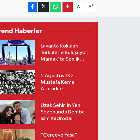
-
+
A
A
rend Haberler
Lavanta Kokuları
Türkülerle Buluşuyor:
Mamak'ta Şenlik
Zamanı
5 Ağustos 1921:
Mustafa Kemal
Atatürk’e
“Başkomutanlık”
Yetkisi Verildi!
Uzak Şehir'in Yeni
Sezonunda Bomba
İsim Kadroda!
"Çerçeve Yasa”