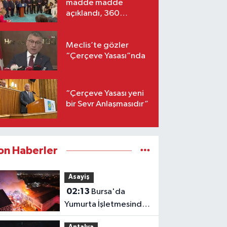
madde madde
açıklandı, 360
milletvekili imzaladı!
Meclis’te gözler
“Çerçeve Yasası”nda
“Çerçeve Yasası yeni
bir Sevr Anlaşmasıdır”
on Haberler
Asayiş
02:13
Bursa'da
Yumurta İşletmesinde
Yangın: 1 İtfaiyeci