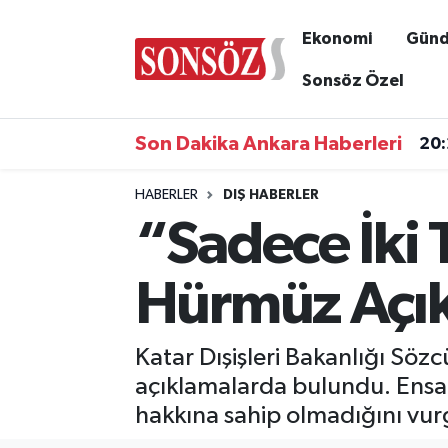
Ekonomi
Gün
Asayiş
Ankara Nöbetçi Eczaneler
Sonsöz Özel
Astroloji & Burçlar
Ankara Hava Durumu
Son Dakika Ankara Haberleri
20
Bilim & Teknoloji
Ankara Namaz Vakitleri
HABERLER
DIŞ HABERLER
“Sadece İki 
Biyografi
Ankara Trafik Yoğunluk Haritası
Çevre
Süper Lig Puan Durumu ve Fikstür
Hürmüz Açık
Diğer
Tüm Manşetler
Katar Dışişleri Bakanlığı Söz
Dünya
Son Dakika Haberleri
açıklamalarda bulundu. Ensar
hakkına sahip olmadığını vur
Eğitim
Haber Arşivi