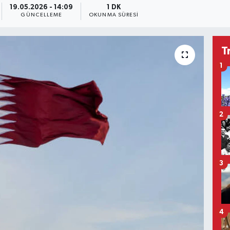
19.05.2026 - 14:09
1 DK
GÜNCELLEME
OKUNMA SÜRESI
T
1
2
3
4