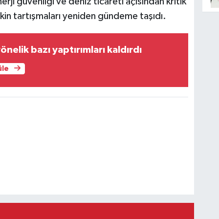
erji güvenliği ve deniz ticareti açısından kritik
kin tartışmaları yeniden gündeme taşıdı.
önelik bazı yaptırımları kaldırdı
üle