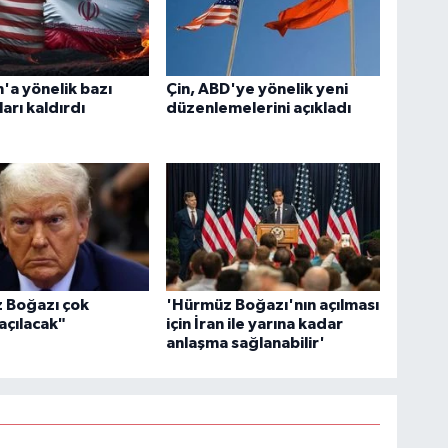
n'a yönelik bazı
Çin, ABD'ye yönelik yeni
arı kaldırdı
düzenlemelerini açıkladı
 Boğazı çok
'Hürmüz Boğazı'nın açılması
açılacak"
için İran ile yarına kadar
anlaşma sağlanabilir'