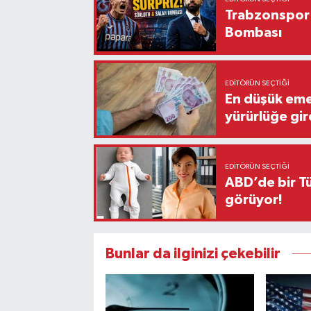
Trabzonspor'
Bombası
EDITÖRÜN SEÇTIĞI
En düşük eme
yürürlüğe gir
EDITÖRÜN SEÇTIĞI
ABD’de bir Tü
görüyor!
Bunlar da ilginizi çekebilir