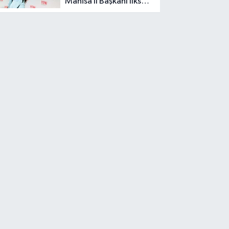
Manisa İl Başkanı İlksen
Özalper gözaltına
alındı