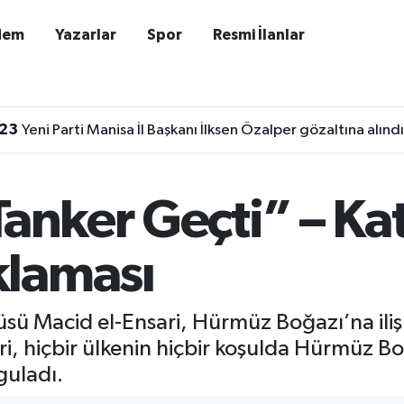
dem
Yazarlar
Spor
Resmi İlanlar
:23
Yeni Parti Manisa İl Başkanı İlksen Özalper gözaltına alındı
Tanker Geçti” – Ka
laması
cüsü Macid el-Ensari, Hürmüz Boğazı’na iliş
i, hiçbir ülkenin hiçbir koşulda Hürmüz Bo
guladı.