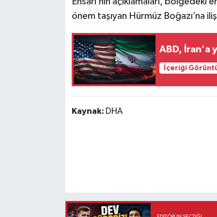
Ensari’nin açıklamaları, bölgedeki en
önem taşıyan Hürmüz Boğazı’na iliş
ABD, İran'a y
İçeriği Görünt
Kaynak:
DHA
EDITÖRÜN SEÇTIĞI