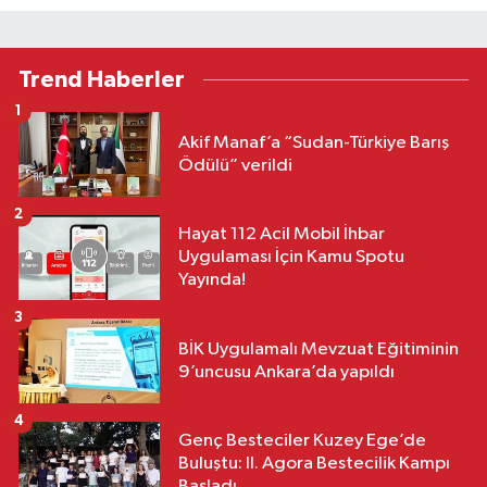
Trend Haberler
1
Akif Manaf’a “Sudan-Türkiye Barış
Ödülü” verildi
2
Hayat 112 Acil Mobil İhbar
Uygulaması İçin Kamu Spotu
Yayında!
3
BİK Uygulamalı Mevzuat Eğitiminin
9’uncusu Ankara’da yapıldı
4
Genç Besteciler Kuzey Ege’de
Buluştu: II. Agora Bestecilik Kampı
Başladı