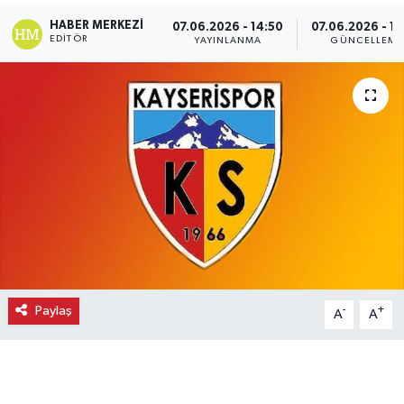
HABER MERKEZI
07.06.2026 - 14:50
07.06.2026 - 14
Ekonomi
EDITÖR
YAYINLANMA
GÜNCELLEME
Eleman
Emlak
Gündem
Gurme
Haber
İlçe Haberleri
Paylaş
-
+
A
A
Keşfet
Kültür & Sanat