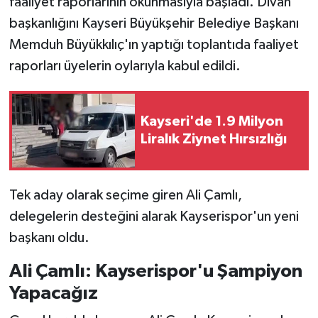
faaliyet raporlarının okunmasıyla başladı. Divan
Vasıta
başkanlığını Kayseri Büyükşehir Belediye Başkanı
Yaşam
Memduh Büyükkılıç'ın yaptığı toplantıda faaliyet
raporları üyelerin oylarıyla kabul edildi.
Kayseri'de 1.9 Milyon
Liralık Ziynet Hırsızlığı
Tek aday olarak seçime giren Ali Çamlı,
delegelerin desteğini alarak Kayserispor'un yeni
başkanı oldu.
Ali Çamlı: Kayserispor'u Şampiyon
Yapacağız