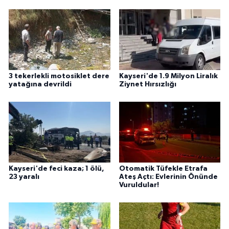
3 tekerlekli motosiklet dere
Kayseri'de 1.9 Milyon Liralık
yatağına devrildi
Ziynet Hırsızlığı
Kayseri'de feci kaza; 1 ölü,
Otomatik Tüfekle Etrafa
23 yaralı
Ateş Açtı: Evlerinin Önünde
Vuruldular!