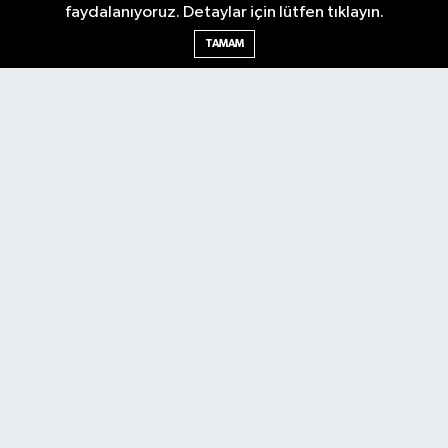
faydalanıyoruz. Detaylar için lütfen tıklayın.
şekillendirin. Sonsöz, sadece haber değil, bir bilinçtir.
TAMAM
Ankara Nöbetçi Eczaneler
Ankara Hava Durumu
Ankara Namaz Vakitleri
Ankara Trafik Yoğunluk Haritası
Puan Durumu ve Fikstür
Tüm Manşetler
Son Dakika Haberleri
Haber Arşivi
Künye
Ekonomi
Gündem
Yazarlar
Spor
Politika
Magazin
Gündem
Asayiş
Sonsöz Özel