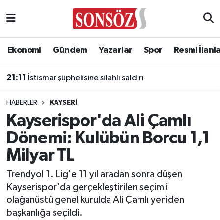
Asayiş
Ankara Nöbetçi Eczaneler
Ekonomi
Gündem
Yazarlar
Spor
Resmi İlanl
Astroloji & Burçlar
Ankara Hava Durumu
21:11
İstismar şüphelisine silahlı saldırı
Bilim & Teknoloji
Ankara Namaz Vakitleri
HABERLER
KAYSERI
Biyografi
Ankara Trafik Yoğunluk Haritası
Kayserispor'da Ali Çamlı
Dönemi: Kulübün Borcu 1,1
Çevre
Süper Lig Puan Durumu ve Fikstür
Milyar TL
Diğer
Tüm Manşetler
Trendyol 1. Lig'e 11 yıl aradan sonra düşen
Kayserispor'da gerçekleştirilen seçimli
Dünya
Son Dakika Haberleri
olağanüstü genel kurulda Ali Çamlı yeniden
başkanlığa seçildi.
Eğitim
Haber Arşivi