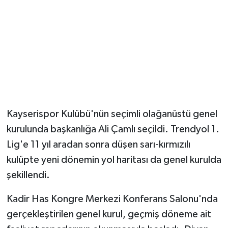
Magazin
Resmi İlanlar
Sağlık
Seri İlan
Kayserispor Kulübü'nün seçimli olağanüstü genel
Siyaset
kurulunda başkanlığa Ali Çamlı seçildi. Trendyol 1.
Lig'e 11 yıl aradan sonra düşen sarı-kırmızılı
Sokak Hayvanlarını Sahiplendirme
kulüpte yeni dönemin yol haritası da genel kurulda
şekillendi.
Sonsöz Özel
Kadir Has Kongre Merkezi Konferans Salonu'nda
Spor
gerçekleştirilen genel kurul, geçmiş döneme ait