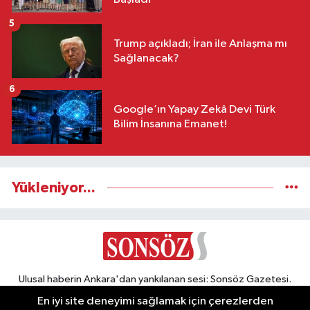
5
Trump açıkladı; İran ile Anlaşma mı
Sağlanacak?
6
Google’ın Yapay Zekâ Devi Türk
Bilim İnsanına Emanet!
Yükleniyor...
Ulusal haberin Ankara'dan yankılanan sesi: Sonsöz Gazetesi.
Türkiye'nin dört bir yanından en güncel, sıcak, son dakika
En iyi site deneyimi sağlamak için çerezlerden
haberlerini takip edin, gündemi bizimle okuyun, yorumlayın,