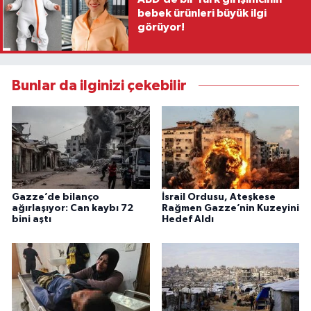
bebek ürünleri büyük ilgi
görüyor!
Bunlar da ilginizi çekebilir
Gazze’de bilanço
İsrail Ordusu, Ateşkese
ağırlaşıyor: Can kaybı 72
Rağmen Gazze’nin Kuzeyini
bini aştı
Hedef Aldı