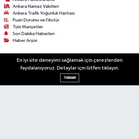
Ankara Namaz Vakitleri
Ankara Trafik Yoğunluk Haritası
Puan Durumu ve Fikstür
Tüm Manşetler
Son Dakika Haberleri
Haber Arşivi
Künye
Ekonomi
Gündem
Yazarlar
Spor
En iyi site deneyimi sağlamak için çerezlerden
Politika
Magazin
Gündem
Asayiş
faydalanıyoruz. Detaylar için lütfen tıklayın.
Sonsöz Özel
TAMAM
RSS
Copyright © 2025. Her hakkı saklıdır.
Haber Yazılımı:
TE Bilişim