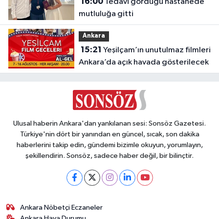
16:00
Tedavi gördüğü hastanede
mutluluğa gitti
Ankara
15:21
Yeşilçam’ın unutulmaz filmleri
Ankara’da açık havada gösterilecek
Ulusal haberin Ankara'dan yankılanan sesi: Sonsöz Gazetesi.
Türkiye'nin dört bir yanından en güncel, sıcak, son dakika
haberlerini takip edin, gündemi bizimle okuyun, yorumlayın,
şekillendirin. Sonsöz, sadece haber değil, bir bilinçtir.
Ankara Nöbetçi Eczaneler
Ankara Hava Durumu