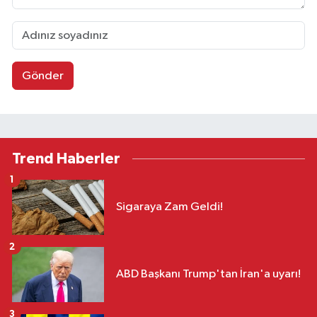
Gönder
Trend Haberler
1
Sigaraya Zam Geldi!
2
ABD Başkanı Trump'tan İran'a uyarı!
3