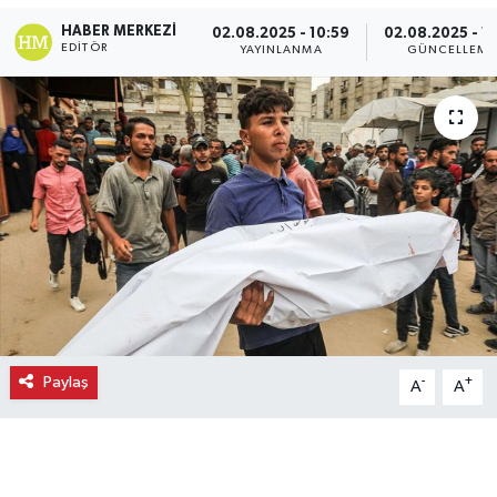
HABER MERKEZI
02.08.2025 - 10:59
02.08.2025 - 11
Ekonomi
EDITÖR
YAYINLANMA
GÜNCELLEME
Eleman
Emlak
Gündem
Gurme
Haber
İlçe Haberleri
Paylaş
-
+
A
A
Keşfet
Kültür & Sanat