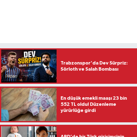
Trabzonspor'da Dev Sürpriz:
Sörloth ve Salah Bombası
En düşük emekli maaşı 23 bin
552 TL oldu! Düzenleme
yürürlüğe girdi
ABD’de bir Türk girişimcinin