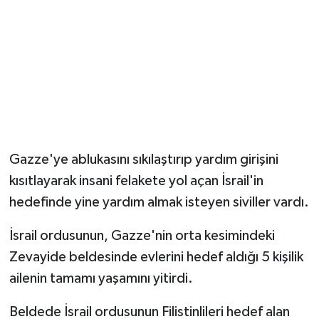
Magazin
Resmi İlanlar
Sağlık
Seri İlan
Gazze'ye ablukasını sıkılaştırıp yardım girişini
Siyaset
kısıtlayarak insani felakete yol açan İsrail'in
hedefinde yine yardım almak isteyen siviller vardı.
Sokak Hayvanlarını Sahiplendirme
İsrail ordusunun, Gazze'nin orta kesimindeki
Sonsöz Özel
Zevayide beldesinde evlerini hedef aldığı 5 kişilik
ailenin tamamı yaşamını yitirdi.
Spor
Beldede İsrail ordusunun Filistinlileri hedef alan