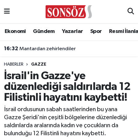
Asayiş
Ankara Nöbetçi Eczaneler
Ekonomi
Gündem
Yazarlar
Spor
Resmi İlanl
Astroloji & Burçlar
Ankara Hava Durumu
16:32
Mantardan zehirlendiler
Bilim & Teknoloji
Ankara Namaz Vakitleri
HABERLER
GAZZE
Biyografi
Ankara Trafik Yoğunluk Haritası
İsrail'in Gazze'ye
düzenlediği saldırılarda 12
Çevre
Süper Lig Puan Durumu ve Fikstür
Filistinli hayatını kaybetti!
Diğer
Tüm Manşetler
İsrail ordusunun sabah saatlerinden bu yana
Gazze Şeridi'nin çeşitli bölgelerine düzenlediği
Dünya
Son Dakika Haberleri
saldırılarda aralarında kadın ve çocukların da
bulunduğu 12 Filistinli hayatını kaybetti.
Eğitim
Haber Arşivi