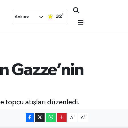
°
32
Ankara
en Gazze’nin
ve topçu atışları düzenledi.
-
+
A
A