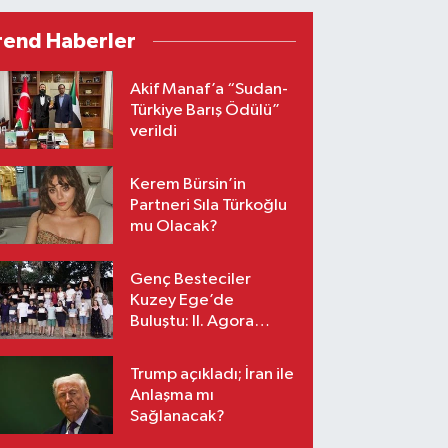
rend Haberler
Akif Manaf’a “Sudan-
Türkiye Barış Ödülü”
verildi
Kerem Bürsin’in
Partneri Sıla Türkoğlu
mu Olacak?
Genç Besteciler
Kuzey Ege’de
Buluştu: II. Agora
Bestecilik Kampı
Başladı
Trump açıkladı; İran ile
Anlaşma mı
Sağlanacak?