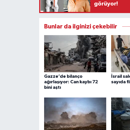
görüyor!
Bunlar da ilginizi çekebilir
Gazze’de bilanço
İsrail sa
ağırlaşıyor: Can kaybı 72
sayıda fi
bini aştı