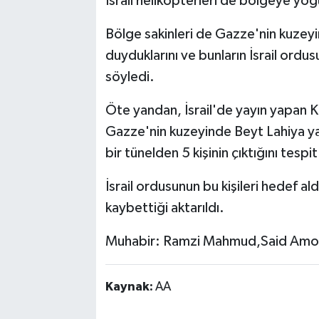
İsrail helikopterleri de bölgeye yoğ
Bölge sakinleri de Gazze'nin kuzeyi
duyduklarını ve bunların İsrail ordu
söyledi.
Öte yandan, İsrail'de yayın yapan K
Gazze'nin kuzeyinde Beyt Lahiya y
bir tünelden 5 kişinin çıktığını tespi
İsrail ordusunun bu kişileri hedef al
kaybettiği aktarıldı.
Muhabir: Ramzi Mahmud,Said Amo
Kaynak:
AA