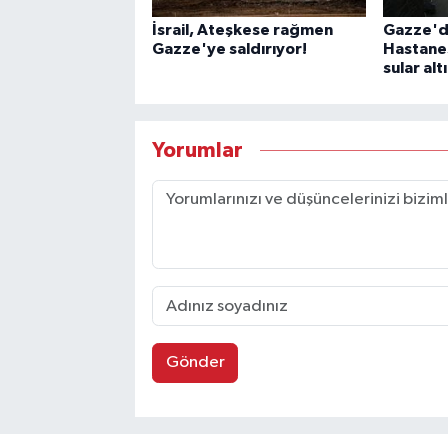
İsrail, Ateşkese rağmen
Gazze'd
Gazze'ye saldırıyor!
Hastanes
sular alt
Yorumlar
Gönder