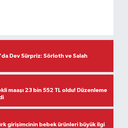
da Dev Sürpriz: Sörloth ve Salah
kli maaşı 23 bin 552 TL oldu! Düzenleme
di
rk girişimcinin bebek ürünleri büyük ilgi