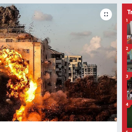
T
1
2
3
4