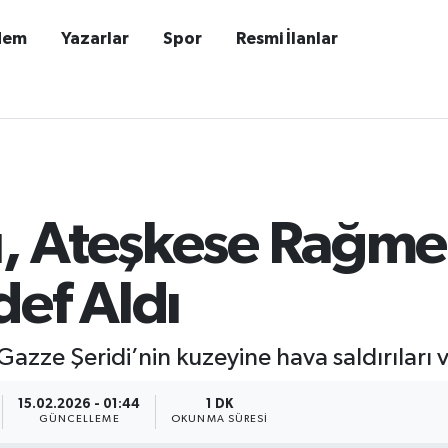
dem
Yazarlar
Spor
Resmi İlanlar
su, Ateşkese Rağm
ef Aldı
 Gazze Şeridi’nin kuzeyine hava saldırıları 
15.02.2026 - 01:44
1 DK
GÜNCELLEME
OKUNMA SÜRESI