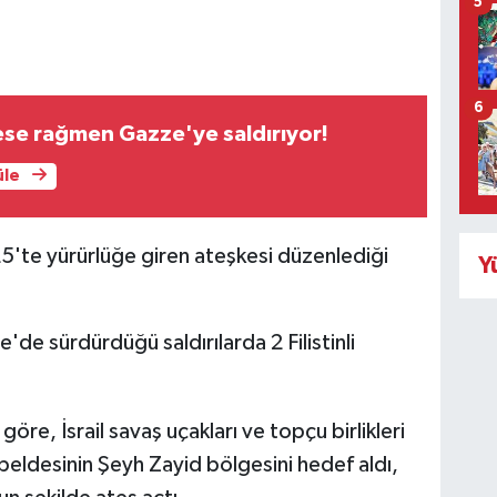
5
6
kese rağmen Gazze'ye saldırıyor!
üle
5'te yürürlüğe giren ateşkesi düzenlediği
Y
e'de sürdürdüğü saldırılarda 2 Filistinli
göre, İsrail savaş uçakları ve topçu birlikleri
eldesinin Şeyh Zayid bölgesini hedef aldı,