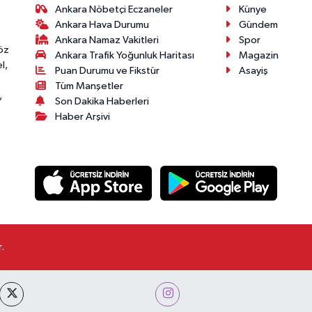
Ankara Nöbetçi Eczaneler
Künye
Ankara Hava Durumu
Gündem
Ankara Namaz Vakitleri
Spor
öz
Ankara Trafik Yoğunluk Haritası
Magazin
l,
Puan Durumu ve Fikstür
Asayiş
Tüm Manşetler
,
Son Dakika Haberleri
Haber Arşivi
.