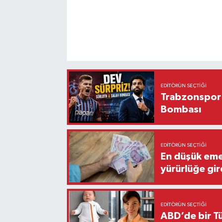
EDITÖRÜN SEÇTIĞI
Trabzonspor'
Bombası
EDITÖRÜN SEÇTIĞI
En düşük eme
yürürlüğe gir
EDITÖRÜN SEÇTIĞI
ABD’de bir Tü