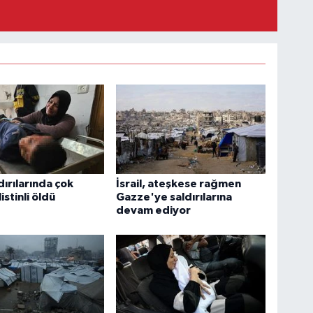
ldırılarında çok
İsrail, ateşkese rağmen
listinli öldü
Gazze'ye saldırılarına
devam ediyor