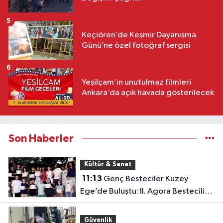
5
Keçiören’de Keşmir Dayanışma
Günü’ne özel fotoğraf sergisi
6
Yeşilçam’ın unutulmaz filmleri
Ankara’da açık havada gösterilecek
Son Haberler
Kültür & Sanat
11:13
Genç Besteciler Kuzey
Ege’de Buluştu: II. Agora Bestecilik
Kampı Başladı
Güvenlik