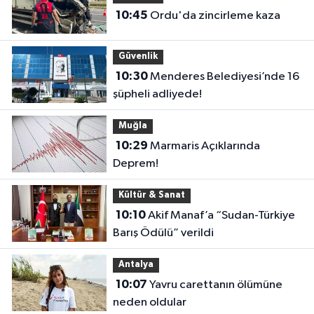
10:45
Ordu'da zincirleme kaza
Güvenlik
10:30
Menderes Belediyesi’nde 16
şüpheli adliyede!
Muğla
10:29
Marmaris Açıklarında
Deprem!
Kültür & Sanat
10:10
Akif Manaf’a “Sudan-Türkiye
Barış Ödülü” verildi
Antalya
10:07
Yavru carettanın ölümüne
neden oldular