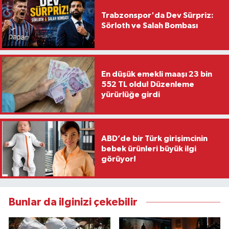
Trabzonspor'da Dev Sürpriz:
Sörloth ve Salah Bombası
En düşük emekli maaşı 23 bin
552 TL oldu! Düzenleme
yürürlüğe girdi
ABD’de bir Türk girişimcinin
bebek ürünleri büyük ilgi
görüyor!
Bunlar da ilginizi çekebilir