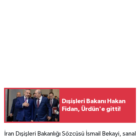
Magazin
Resmi İlanlar
Sağlık
Seri İlan
Siyaset
Sokak Hayvanlarını Sahiplendirme
Dışişleri Bakanı Hakan
Fidan, Ürdün'e gitti!
Sonsöz Özel
Spor
İran Dışişleri Bakanlığı Sözcüsü İsmail Bekayi, sanal