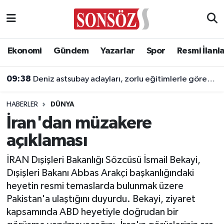
Asayiş
Ankara Nöbetçi Eczaneler
Ekonomi
Gündem
Yazarlar
Spor
Resmi İlanl
Astroloji & Burçlar
Ankara Hava Durumu
09:38
Deniz astsubay adayları, zorlu eğitimlerle göreve hazırlanıyor
Bilim & Teknoloji
Ankara Namaz Vakitleri
HABERLER
DÜNYA
Biyografi
Ankara Trafik Yoğunluk Haritası
İran'dan müzakere
açıklaması
Çevre
Süper Lig Puan Durumu ve Fikstür
İRAN Dışişleri Bakanlığı Sözcüsü İsmail Bekayi,
Diğer
Tüm Manşetler
Dışişleri Bakanı Abbas Arakçi başkanlığındaki
heyetin resmi temaslarda bulunmak üzere
Dünya
Son Dakika Haberleri
Pakistan'a ulaştığını duyurdu. Bekayi, ziyaret
kapsamında ABD heyetiyle doğrudan bir
Eğitim
Haber Arşivi