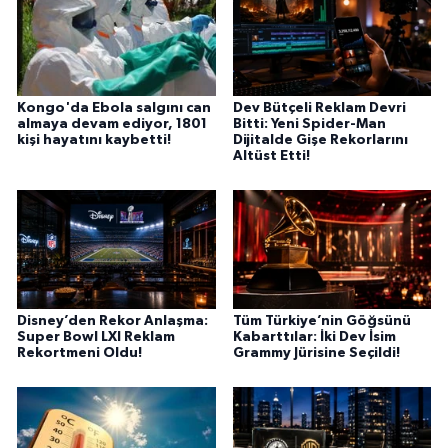
Kongo'da Ebola salgını can
Dev Bütçeli Reklam Devri
almaya devam ediyor, 1801
Bitti: Yeni Spider-Man
kişi hayatını kaybetti!
Dijitalde Gişe Rekorlarını
Altüst Etti!
Disney’den Rekor Anlaşma:
Tüm Türkiye’nin Göğsünü
Super Bowl LXI Reklam
Kabarttılar: İki Dev İsim
Rekortmeni Oldu!
Grammy Jürisine Seçildi!