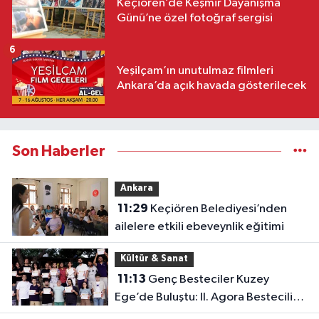
Keçiören’de Keşmir Dayanışma
Günü’ne özel fotoğraf sergisi
6
Yeşilçam’ın unutulmaz filmleri
Ankara’da açık havada gösterilecek
Son Haberler
Ankara
11:29
Keçiören Belediyesi’nden
ailelere etkili ebeveynlik eğitimi
Kültür & Sanat
11:13
Genç Besteciler Kuzey
Ege’de Buluştu: II. Agora Bestecilik
Kampı Başladı