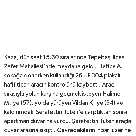
Magazin
Resmi İlanlar
Sağlık
Kaza, dün saat 15.30 sıralarında Tepebaşı ilçesi
Seri İlan
Zafer Mahallesi'nde meydana geldi. Hatice A.,
sokağa dönerken kullandığı 26 UF 304 plakalı
Siyaset
hafif ticari aracın kontrolünü kaybetti. Araç
Sokak Hayvanlarını Sahiplendirme
sırasıyla yolun karşına geçmek isteyen Halime
M.'ye (57), yolda yürüyen Vildan K.'ye (34) ve
Sonsöz Özel
kaldırımdaki Şerafettin Tüten'e çarptıktan sonra
apartman duvarına vurdu. Şerafettin Tüten araçla
Spor
duvar arasına sıkıştı. Çevredekilerin ihbarı üzerine