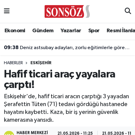
Asayiş
Ankara Nöbetçi Eczaneler
Ekonomi
Gündem
Yazarlar
Spor
Resmi İlanl
Astroloji & Burçlar
Ankara Hava Durumu
09:38
Deniz astsubay adayları, zorlu eğitimlerle göreve hazırlanıyor
Bilim & Teknoloji
Ankara Namaz Vakitleri
HABERLER
ESKIŞEHIR
Biyografi
Ankara Trafik Yoğunluk Haritası
Hafif ticari araç yayalara
çarptı!
Çevre
Süper Lig Puan Durumu ve Fikstür
Eskişehir'de, hafif ticari aracın çarptığı 3 yayadan
Diğer
Tüm Manşetler
Şerafettin Tüten (71) tedavi gördüğü hastanede
hayatını kaybetti. Kaza, bir iş yerinin güvenlik
Dünya
Son Dakika Haberleri
kamerasına yansıdı.
Eğitim
Haber Arşivi
HABER MERKEZI
21.05.2026 - 11:25
21.05.2026 - 11: