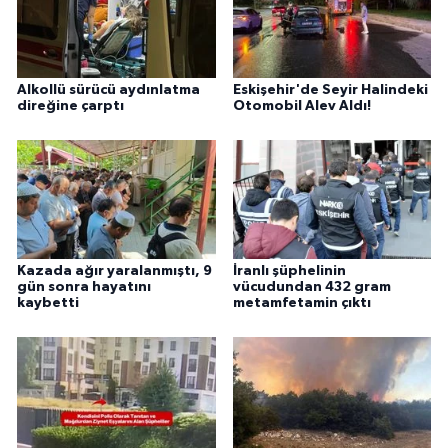
Alkollü sürücü aydınlatma
Eskişehir'de Seyir Halindeki
direğine çarptı
Otomobil Alev Aldı!
Kazada ağır yaralanmıştı, 9
İranlı şüphelinin
gün sonra hayatını
vücudundan 432 gram
kaybetti
metamfetamin çıktı