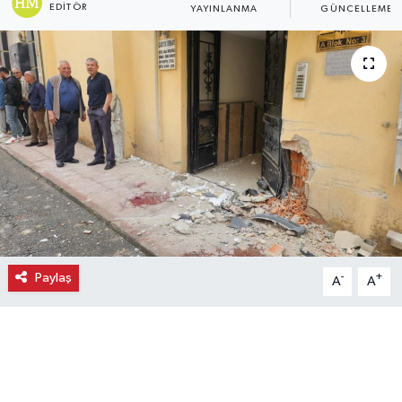
EDITÖR
YAYINLANMA
GÜNCELLEME
Ekonomi
Eleman
Emlak
Gündem
Gurme
Haber
Paylaş
-
+
A
A
İlçe Haberleri
Keşfet
Kültür & Sanat