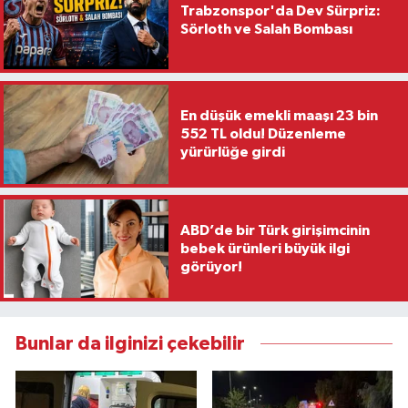
Trabzonspor'da Dev Sürpriz:
Sörloth ve Salah Bombası
En düşük emekli maaşı 23 bin
552 TL oldu! Düzenleme
yürürlüğe girdi
ABD’de bir Türk girişimcinin
bebek ürünleri büyük ilgi
görüyor!
Bunlar da ilginizi çekebilir