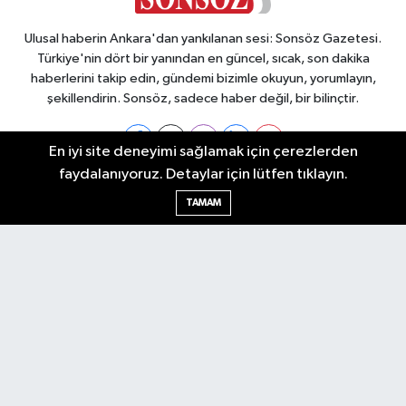
Ulusal haberin Ankara'dan yankılanan sesi: Sonsöz Gazetesi.
Türkiye'nin dört bir yanından en güncel, sıcak, son dakika
haberlerini takip edin, gündemi bizimle okuyun, yorumlayın,
şekillendirin. Sonsöz, sadece haber değil, bir bilinçtir.
En iyi site deneyimi sağlamak için çerezlerden
faydalanıyoruz. Detaylar için lütfen tıklayın.
Ankara Nöbetçi Eczaneler
TAMAM
Ankara Hava Durumu
Ankara Namaz Vakitleri
Ankara Trafik Yoğunluk Haritası
Puan Durumu ve Fikstür
Tüm Manşetler
Son Dakika Haberleri
Haber Arşivi
Künye
Ekonomi
Gündem
Yazarlar
Spor
Politika
Magazin
Gündem
Asayiş