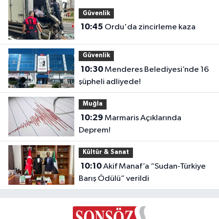
Güvenlik
10:45
Ordu'da zincirleme kaza
Güvenlik
10:30
Menderes Belediyesi’nde 16
şüpheli adliyede!
Muğla
10:29
Marmaris Açıklarında
Deprem!
Kültür & Sanat
10:10
Akif Manaf’a “Sudan-Türkiye
Barış Ödülü” verildi