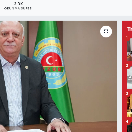
3 DK
OKUNMA SÜRESI
T
1
2
3
4