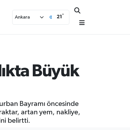
°
21
Ankara
lıkta Büyük
 Kurban Bayramı öncesinde
raktar, artan yem, nakliye,
ni belirtti.