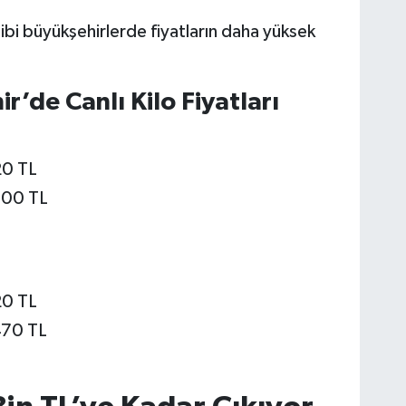
gibi büyükşehirlerde fiyatların daha yüksek
r’de Canlı Kilo Fiyatları
20 TL
500 TL
20 TL
470 TL