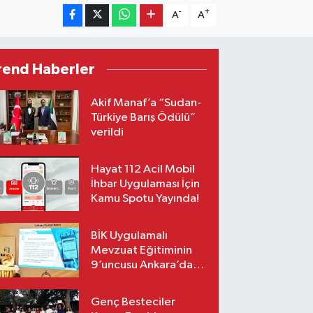
-
+
A
A
rend Haberler
Akif Manaf’a “Sudan-
Türkiye Barış Ödülü”
verildi
Hayat 112 Acil Mobil
İhbar Uygulaması İçin
Kamu Spotu Yayında!
BİK Uygulamalı
Mevzuat Eğitiminin
9’uncusu Ankara’da
yapıldı
Genç Besteciler