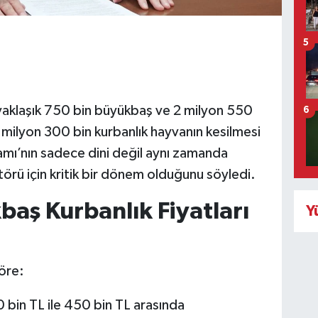
5
yaklaşık 750 bin büyükbaş ve 2 milyon 550
6
milyon 300 bin kurbanlık hayvanın kesilmesi
amı’nın sadece dini değil aynı zamanda
örü için kritik bir dönem olduğunu söyledi.
aş Kurbanlık Fiyatları
Y
göre:
0 bin TL ile 450 bin TL arasında