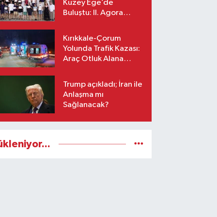
Kuzey Ege’de
Buluştu: II. Agora
Bestecilik Kampı
Başladı
Kırıkkale-Çorum
Yolunda Trafik Kazası:
Araç Otluk Alana
Devrildi, Yaralılar Var!
Trump açıkladı; İran ile
Anlaşma mı
Sağlanacak?
ükleniyor...