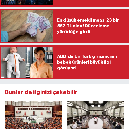
En düşük emekli maaşı 23 bin
552 TL oldu! Düzenleme
yürürlüğe girdi
ABD’de bir Türk girişimcinin
bebek ürünleri büyük ilgi
görüyor!
Bunlar da ilginizi çekebilir