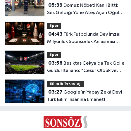
05:39
Domuz Nöbeti Kanlı Bitti:
Ses Geldiği Yöne Ateş Açan Oğul
Babasını Öldürdü!
Spor
04:43
Türk Futbolunda Dev İmza:
Milyonluk Sponsorluk Anlaşması
Uzatıldı!
Spor
03:56
Beşiktaş Çekya’da Tek Golle
Güldü! Italiano: "Cesur Olduk ve
Karşılığını Aldık"
Bilim & Teknoloji
03:27
Google’ın Yapay Zekâ Devi
Türk Bilim İnsanına Emanet!