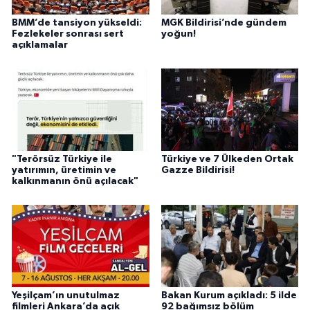
BMM’de tansiyon yükseldi:
MGK Bildirisi’nde gündem
Fezlekeler sonrası sert
yoğun!
açıklamalar
"Terörsüz Türkiye ile
Türkiye ve 7 Ülkeden Ortak
yatırımın, üretimin ve
Gazze Bildirisi!
kalkınmanın önü açılacak"
Yeşilçam’ın unutulmaz
Bakan Kurum açıkladı: 5 ilde
filmleri Ankara’da açık
92 bağımsız bölüm