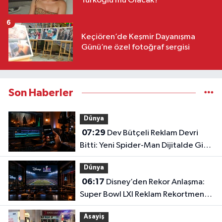
Türkoğlu mu Olacak?
6
Keçiören’de Keşmir Dayanışma
Günü’ne özel fotoğraf sergisi
Son Haberler
Dünya
07:29
Dev Bütçeli Reklam Devri
Bitti: Yeni Spider-Man Dijitalde Gişe
Rekorlarını Altüst Etti!
Dünya
06:17
Disney’den Rekor Anlaşma:
Super Bowl LXI Reklam Rekortmeni
Oldu!
Asayiş