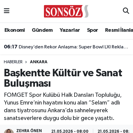
Asayiş
Ankara Nöbetçi Eczaneler
Ekonomi
Gündem
Yazarlar
Spor
Resmi İlanl
Astroloji & Burçlar
Ankara Hava Durumu
06:17
Disney’den Rekor Anlaşma: Super Bowl LXI Reklam Rekortmeni Oldu!
Bilim & Teknoloji
Ankara Namaz Vakitleri
HABERLER
ANKARA
Biyografi
Ankara Trafik Yoğunluk Haritası
Başkentte Kültür ve Sanat
Buluşması
Çevre
Süper Lig Puan Durumu ve Fikstür
FOMGET Spor Kulübü Halk Dansları Topluluğu,
Diğer
Tüm Manşetler
Yunus Emre’nin hayatını konu alan “Selam” adlı
dans tiyatrosunu Ankara’da sahneleyerek
Dünya
Son Dakika Haberleri
sanatseverlere duygu dolu bir gece yaşattı.
Eğitim
Haber Arşivi
ZEHRA ÖNEN
21.05.2026 - 08:00
21.05.2026 - 08:0