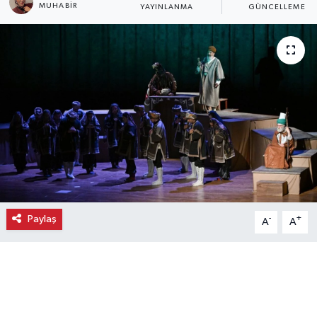
MUHABIR
YAYINLANMA
GÜNCELLEME
Ekonomi
Eleman
Emlak
Gündem
Gurme
Haber
Paylaş
-
+
A
A
İlçe Haberleri
Keşfet
Kültür & Sanat