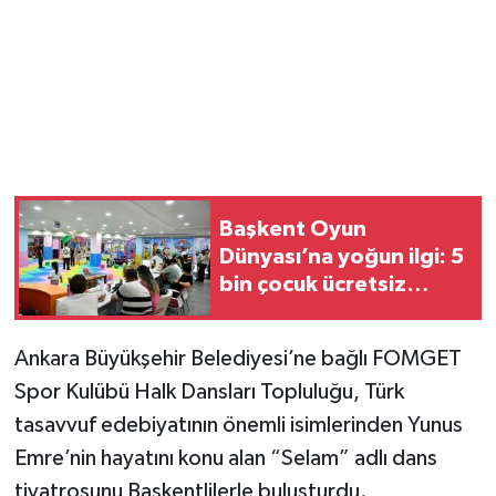
Magazin
Resmi İlanlar
Sağlık
Seri İlan
Başkent Oyun
Dünyası’na yoğun ilgi: 5
Siyaset
bin çocuk ücretsiz
yararlandı
Sokak Hayvanlarını Sahiplendirme
Ankara Büyükşehir Belediyesi’ne bağlı FOMGET
Spor Kulübü Halk Dansları Topluluğu, Türk
Sonsöz Özel
tasavvuf edebiyatının önemli isimlerinden Yunus
Spor
Emre’nin hayatını konu alan “Selam” adlı dans
tiyatrosunu Başkentlilerle buluşturdu.