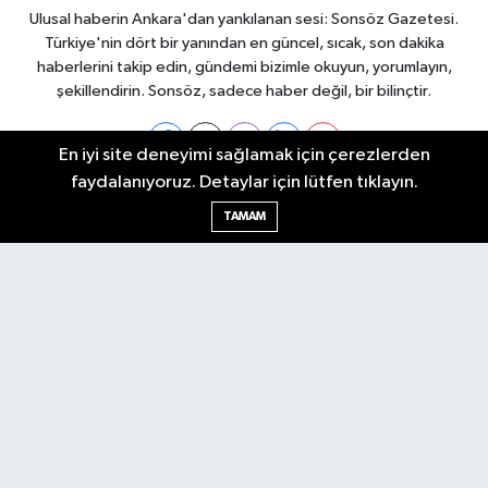
Ulusal haberin Ankara'dan yankılanan sesi: Sonsöz Gazetesi.
Türkiye'nin dört bir yanından en güncel, sıcak, son dakika
haberlerini takip edin, gündemi bizimle okuyun, yorumlayın,
şekillendirin. Sonsöz, sadece haber değil, bir bilinçtir.
En iyi site deneyimi sağlamak için çerezlerden
faydalanıyoruz. Detaylar için lütfen tıklayın.
Ankara Nöbetçi Eczaneler
TAMAM
Ankara Hava Durumu
Ankara Namaz Vakitleri
Ankara Trafik Yoğunluk Haritası
Puan Durumu ve Fikstür
Tüm Manşetler
Son Dakika Haberleri
Haber Arşivi
Künye
Ekonomi
Gündem
Yazarlar
Spor
Politika
Magazin
Gündem
Asayiş
Sonsöz Özel