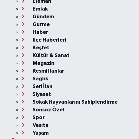
Eleman
Emlak
Gündem
Gurme
Haber
İlçe Haberleri
Keşfet
Kültür & Sanat
Magazin
Resmi İlanlar
Sağlık
Seri İlan
Siyaset
Sokak Hayvanlarını Sahiplendirme
Sonsöz Özel
Spor
Vasıta
Yaşam