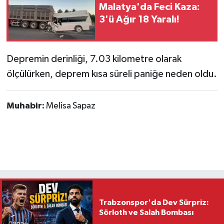
Malatya'da Feci Kaza:
3'ü Ağır 18 Yaralı!
Depremin derinliği, 7.03 kilometre olarak
ölçülürken, deprem kısa süreli paniğe neden oldu.
Muhabir:
Melisa Sapaz
Trabzonspor'da Dev Sürpriz:
Sörloth ve Salah Bombası