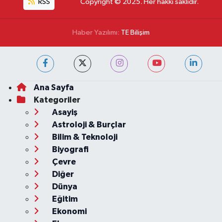
RSS
Copyright © 2025. Her hakkı saklıdır.
Haber Yazılımı:
TE Bilişim
Ana Sayfa
Kategoriler
Asayiş
Astroloji & Burçlar
Bilim & Teknoloji
Biyografi
Çevre
Diğer
Dünya
Eğitim
Ekonomi