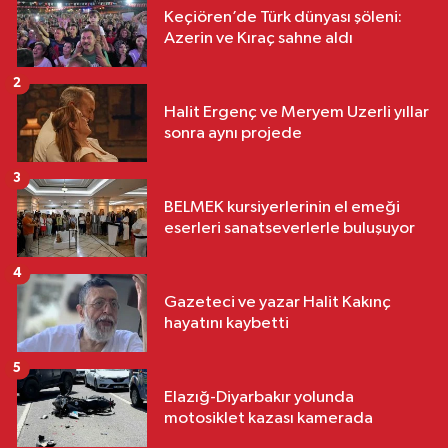
Keçiören’de Türk dünyası şöleni:
Azerin ve Kıraç sahne aldı
2
Halit Ergenç ve Meryem Uzerli yıllar
sonra aynı projede
3
BELMEK kursiyerlerinin el emeği
eserleri sanatseverlerle buluşuyor
4
Gazeteci ve yazar Halit Kakınç
hayatını kaybetti
5
Elazığ-Diyarbakır yolunda
motosiklet kazası kamerada