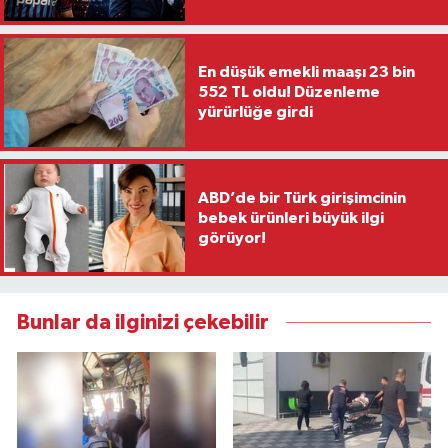
En düşük emekli maaşı 23 bin
552 TL oldu! Düzenleme
yürürlüğe girdi
ABD’de bir Türk girişimcinin
bebek ürünleri büyük ilgi
görüyor!
Bunlar da ilginizi çekebilir