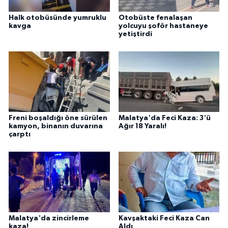
Halk otobüsünde yumruklu
Otobüste fenalaşan
kavga
yolcuyu şoför hastaneye
yetiştirdi
Freni boşaldığı öne sürülen
Malatya'da Feci Kaza: 3'ü
kamyon, binanın duvarına
Ağır 18 Yaralı!
çarptı
Malatya'da zincirleme
Kavşaktaki Feci Kaza Can
kaza!
Aldı