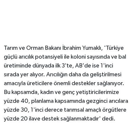
Magazin
Resmi İlanlar
Sağlık
Tarım ve Orman Bakanı İbrahim Yumaklı, 'Türkiye
güçlü arıcılık potansiyeli ile koloni sayısında ve bal
Seri İlan
üretiminde dünyada ilk 3'te, AB'de ise 1'inci
Siyaset
sırada yer alıyor. Arıcılığın daha da geliştirilmesi
amacıyla üreticilere önemli destekler sağlanıyor.
Sokak Hayvanlarını Sahiplendirme
Bu kapsamda, kadın ve genç yetiştiricilerimize
yüzde 40, planlama kapsamında gezginci arıcılara
Sonsöz Özel
yüzde 30, 1'inci derece tarımsal amaçlı örgütlere
yüzde 20 ilave destek sağlanmaktadır' dedi.
Spor