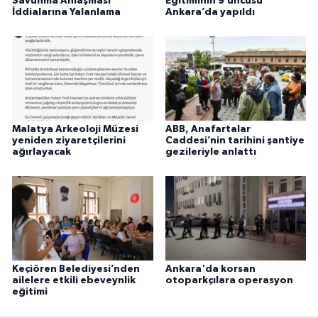
Savunma Anlaşması'
Eğitiminin 9’uncusu
İddialarına Yalanlama
Ankara’da yapıldı
Malatya Arkeoloji Müzesi
ABB, Anafartalar
yeniden ziyaretçilerini
Caddesi’nin tarihini şantiye
ağırlayacak
gezileriyle anlattı
Keçiören Belediyesi’nden
Ankara'da korsan
ailelere etkili ebeveynlik
otoparkçılara operasyon
eğitimi