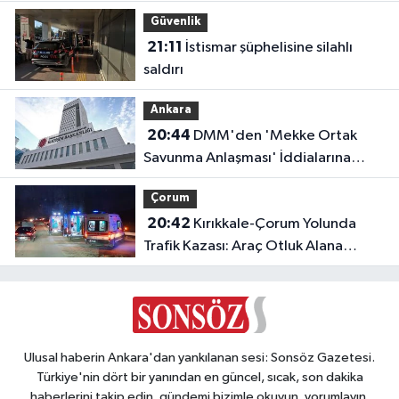
Yeni Müfredata Uygun Olacak
Güvenlik
21:11
İstismar şüphelisine silahlı
saldırı
Ankara
20:44
DMM'den 'Mekke Ortak
Savunma Anlaşması' İddialarına
Yalanlama
Çorum
20:42
Kırıkkale-Çorum Yolunda
Trafik Kazası: Araç Otluk Alana
Devrildi, Yaralılar Var!
Ulusal haberin Ankara'dan yankılanan sesi: Sonsöz Gazetesi.
Türkiye'nin dört bir yanından en güncel, sıcak, son dakika
haberlerini takip edin, gündemi bizimle okuyun, yorumlayın,