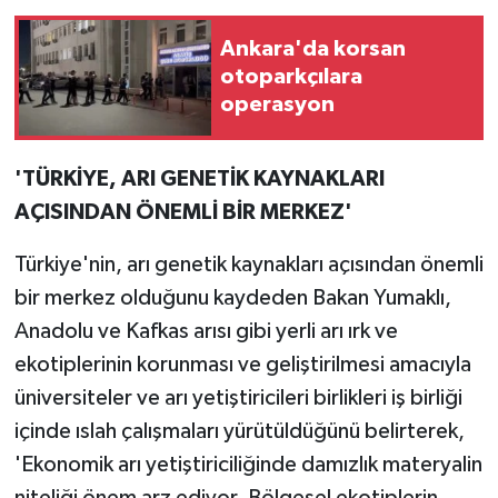
Ankara'da korsan
otoparkçılara
operasyon
'TÜRKİYE, ARI GENETİK KAYNAKLARI
AÇISINDAN ÖNEMLİ BİR MERKEZ'
Türkiye'nin, arı genetik kaynakları açısından önemli
bir merkez olduğunu kaydeden Bakan Yumaklı,
Anadolu ve Kafkas arısı gibi yerli arı ırk ve
ekotiplerinin korunması ve geliştirilmesi amacıyla
üniversiteler ve arı yetiştiricileri birlikleri iş birliği
içinde ıslah çalışmaları yürütüldüğünü belirterek,
'Ekonomik arı yetiştiriciliğinde damızlık materyalin
niteliği önem arz ediyor. Bölgesel ekotiplerin