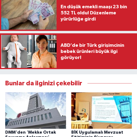
En düşük emekli maaşı 23 bin
552 TL oldu! Düzenleme
yürürlüğe girdi
ABD’de bir Türk girişimcinin
bebek ürünleri büyük ilgi
görüyor!
Bunlar da ilginizi çekebilir
DMM'den 'Mekke Ortak
BİK Uygulamalı Mevzuat