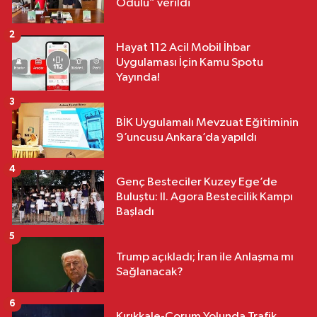
Ödülü” verildi
2
Hayat 112 Acil Mobil İhbar
Uygulaması İçin Kamu Spotu
Yayında!
3
BİK Uygulamalı Mevzuat Eğitiminin
9’uncusu Ankara’da yapıldı
4
Genç Besteciler Kuzey Ege’de
Buluştu: II. Agora Bestecilik Kampı
Başladı
5
Trump açıkladı; İran ile Anlaşma mı
Sağlanacak?
6
Kırıkkale-Çorum Yolunda Trafik