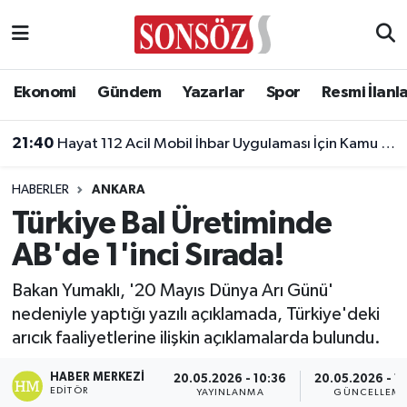
Asayiş
Ankara Nöbetçi Eczaneler
Ekonomi
Gündem
Yazarlar
Spor
Resmi İlanl
Astroloji & Burçlar
Ankara Hava Durumu
21:30
Bakan Yusuf Tekin: Sınav Sisteminde Değişiklik Yok, Sorular Yeni Müfredata Uygun Olacak
Bilim & Teknoloji
Ankara Namaz Vakitleri
HABERLER
ANKARA
Biyografi
Ankara Trafik Yoğunluk Haritası
Türkiye Bal Üretiminde
AB'de 1'inci Sırada!
Çevre
Süper Lig Puan Durumu ve Fikstür
Bakan Yumaklı, '20 Mayıs Dünya Arı Günü'
Diğer
Tüm Manşetler
nedeniyle yaptığı yazılı açıklamada, Türkiye'deki
arıcık faaliyetlerine ilişkin açıklamalarda bulundu.
Dünya
Son Dakika Haberleri
HABER MERKEZI
20.05.2026 - 10:36
20.05.2026 - 1
Eğitim
Haber Arşivi
EDITÖR
YAYINLANMA
GÜNCELLEM