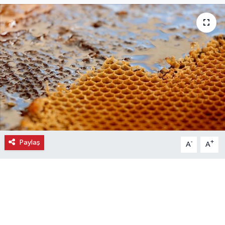
Ekonomi
Eleman
Emlak
Gündem
Gurme
Paylaş
-
+
A
A
Haber
İlçe Haberleri
Keşfet
Kültür & Sanat