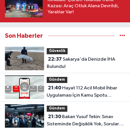
Kazası: Araç Otluk Alana Devrildi,
Yaralılar Var!
Son Haberler
Güvenlik
22:37
Sakarya'da Denizde İHA
Bulundu!
Gündem
21:40
Hayat 112 Acil Mobil İhbar
Uygulaması İçin Kamu Spotu
Yayında!
Gündem
21:30
Bakan Yusuf Tekin: Sınav
Sisteminde Değişiklik Yok, Sorular