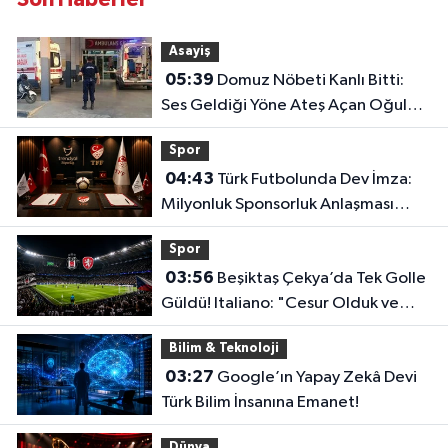
Asayiş
05:39
Domuz Nöbeti Kanlı Bitti:
Ses Geldiği Yöne Ateş Açan Oğul
Babasını Öldürdü!
Spor
04:43
Türk Futbolunda Dev İmza:
Milyonluk Sponsorluk Anlaşması
Uzatıldı!
Spor
03:56
Beşiktaş Çekya’da Tek Golle
Güldü! Italiano: "Cesur Olduk ve
Karşılığını Aldık"
Bilim & Teknoloji
03:27
Google’ın Yapay Zekâ Devi
Türk Bilim İnsanına Emanet!
Dünya