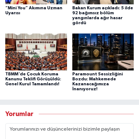
“Mini You” Akımına Uzman
Bakan Kurum açıkladı: 5 ilde
Uyarısı
92 bağımsız bölüm
yangınlarda ağır hasar
gördü
TBMM'de Çocuk Koruma
Paramount Sessizliğini
Kanunu Teklifi Görüşüldü:
Bozdu: Mahkemede
Genel Kurul Tamamlandı!
Kazanacağımıza
İnanıyoruz!
Yorumlar