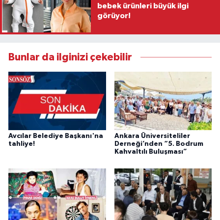
bebek ürünleri büyük ilgi
görüyor!
Bunlar da ilginizi çekebilir
Avcılar Belediye Başkanı'na
Ankara Üniversiteliler
tahliye!
Derneği’nden “5. Bodrum
Kahvaltılı Buluşması”