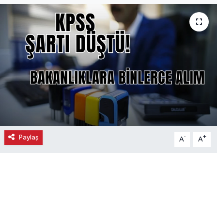
Ekonomi
Eleman
Emlak
Gündem
Gurme
Paylaş
-
+
A
A
Haber
İlçe Haberleri
Keşfet
Kültür & Sanat