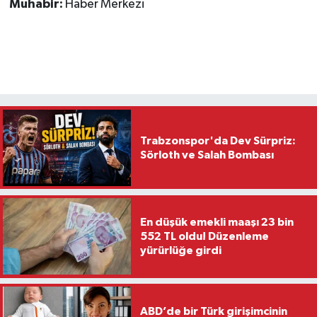
Muhabir:
Haber Merkezi
Trabzonspor'da Dev Sürpriz:
Sörloth ve Salah Bombası
En düşük emekli maaşı 23 bin
552 TL oldu! Düzenleme
yürürlüğe girdi
ABD’de bir Türk girişimcinin