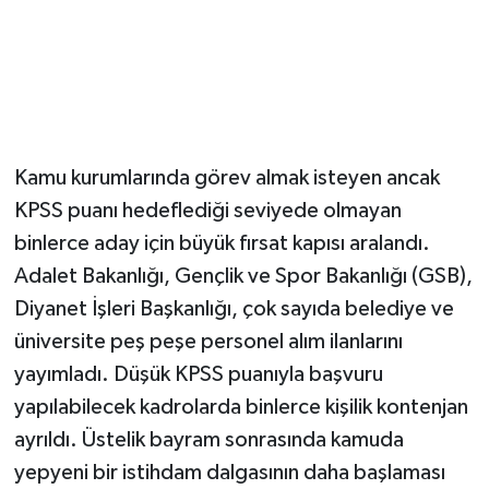
Magazin
Resmi İlanlar
Sağlık
Kamu kurumlarında görev almak isteyen ancak
KPSS puanı hedeflediği seviyede olmayan
Seri İlan
binlerce aday için büyük fırsat kapısı aralandı.
Siyaset
Adalet Bakanlığı, Gençlik ve Spor Bakanlığı (GSB),
Diyanet İşleri Başkanlığı, çok sayıda belediye ve
Sokak Hayvanlarını Sahiplendirme
üniversite peş peşe personel alım ilanlarını
yayımladı. Düşük KPSS puanıyla başvuru
Sonsöz Özel
yapılabilecek kadrolarda binlerce kişilik kontenjan
ayrıldı. Üstelik bayram sonrasında kamuda
Spor
yepyeni bir istihdam dalgasının daha başlaması