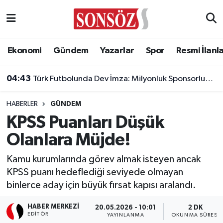
Asayiş
Ankara Nöbetçi Eczaneler
Ekonomi
Gündem
Yazarlar
Spor
Resmi İlanl
Astroloji & Burçlar
Ankara Hava Durumu
04:43
Türk Futbolunda Dev İmza: Milyonluk Sponsorluk Anlaşması Uzatıldı!
Bilim & Teknoloji
Ankara Namaz Vakitleri
HABERLER
GÜNDEM
Biyografi
Ankara Trafik Yoğunluk Haritası
KPSS Puanları Düşük
Olanlara Müjde!
Çevre
Süper Lig Puan Durumu ve Fikstür
Kamu kurumlarında görev almak isteyen ancak
Diğer
Tüm Manşetler
KPSS puanı hedeflediği seviyede olmayan
binlerce aday için büyük fırsat kapısı aralandı.
Dünya
Son Dakika Haberleri
HABER MERKEZI
20.05.2026 - 10:01
2 DK
Eğitim
Haber Arşivi
EDITÖR
YAYINLANMA
OKUNMA SÜRESI