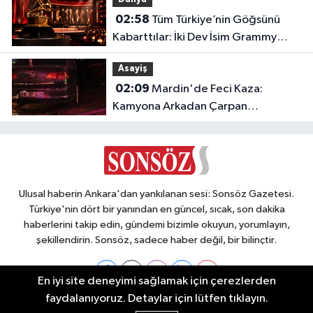
02:58
Tüm Türkiye’nin Göğsünü
Kabarttılar: İki Dev İsim Grammy
Jürisine Seçildi!
Asayiş
02:09
Mardin'de Feci Kaza:
Kamyona Arkadan Çarpan
Otomobilde 1 Ölü, 2 Ağır Yaralı
Ulusal haberin Ankara'dan yankılanan sesi: Sonsöz Gazetesi.
Türkiye'nin dört bir yanından en güncel, sıcak, son dakika
haberlerini takip edin, gündemi bizimle okuyun, yorumlayın,
şekillendirin. Sonsöz, sadece haber değil, bir bilinçtir.
En iyi site deneyimi sağlamak için çerezlerden
faydalanıyoruz. Detaylar için lütfen tıklayın.