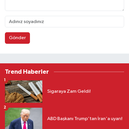
Gönder
Trend Haberler
1
Sigaraya Zam Geldi!
2
ABD Başkanı Trump'tan İran'a uyarı!