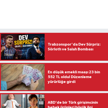
Trabzonspor'da Dev Sürpriz:
Sörloth ve Salah Bombası
En düşük emekli maaşı 23 bin
552 TL oldu! Düzenleme
yürürlüğe girdi
ABD’de bir Türk girişimcinin
bebek ürünleri büyük ilgi