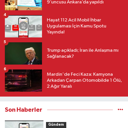
9’uncusu Ankara’da yapıldı
4
Hayat 112 Acil Mobil İhbar
Uygulaması İçin Kamu Spotu
Yayında!
5
Trump açıkladı; İran ile Anlaşma mı
Sağlanacak?
6
Mardin'de Feci Kaza: Kamyona
Arkadan Çarpan Otomobilde 1 Ölü,
2 Ağır Yaralı
Son Haberler
Gündem