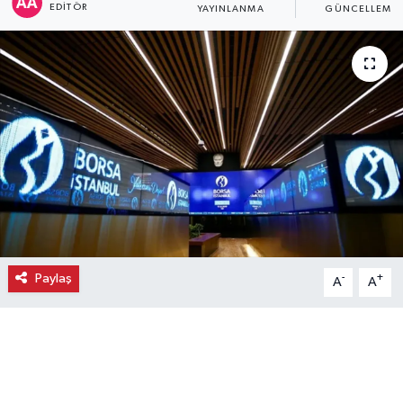
EDITÖR
YAYINLANMA
GÜNCELLEME
Ekonomi
Eleman
Emlak
Gündem
Gurme
Haber
Paylaş
-
+
A
A
İlçe Haberleri
Keşfet
Kültür & Sanat