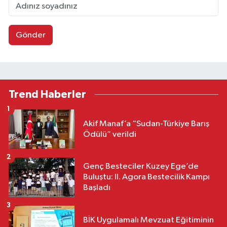
Gönder
Trend Haberler
1
Akif Manaf’a “Sudan-Türkiye Barış
Ödülü” verildi
2
Genç Besteciler Kuzey Ege’de
Buluştu: II. Agora Bestecilik Kampı
Başladı
3
BİK Uygulamalı Mevzuat Eğitiminin