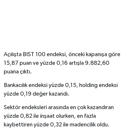
Magazin
Resmi İlanlar
Sağlık
Açılışta BIST 100 endeksi, önceki kapanışa göre
Seri İlan
15,87 puan ve yüzde 0,16 artışla 9.882,60
puana çıktı.
Siyaset
Bankacılık endeksi yüzde 0,15, holding endeksi
Sokak Hayvanlarını Sahiplendirme
yüzde 0,19 değer kazandı.
Sonsöz Özel
Sektör endeksleri arasında en çok kazandıran
yüzde 0,82 ile inşaat olurken, en fazla
Spor
kaybettiren yüzde 0,32 ile madencilik oldu.