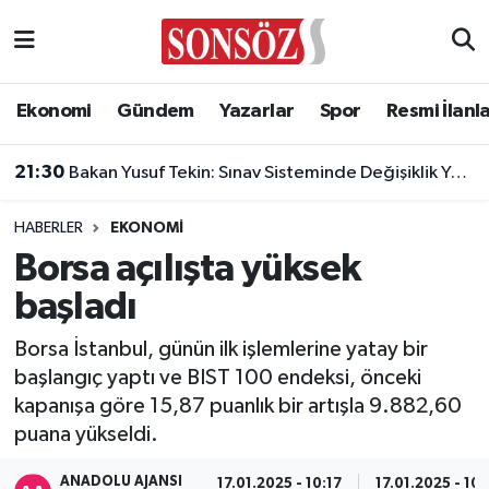
Asayiş
Ankara Nöbetçi Eczaneler
Ekonomi
Gündem
Yazarlar
Spor
Resmi İlanl
Astroloji & Burçlar
Ankara Hava Durumu
21:30
Bakan Yusuf Tekin: Sınav Sisteminde Değişiklik Yok, Sorular Yeni Müfredata Uygun Olacak
Bilim & Teknoloji
Ankara Namaz Vakitleri
HABERLER
EKONOMI
Biyografi
Ankara Trafik Yoğunluk Haritası
Borsa açılışta yüksek
başladı
Çevre
Süper Lig Puan Durumu ve Fikstür
Borsa İstanbul, günün ilk işlemlerine yatay bir
Diğer
Tüm Manşetler
başlangıç yaptı ve BIST 100 endeksi, önceki
kapanışa göre 15,87 puanlık bir artışla 9.882,60
Dünya
Son Dakika Haberleri
puana yükseldi.
Eğitim
Haber Arşivi
ANADOLU AJANSI
17.01.2025 - 10:17
17.01.2025 - 10: