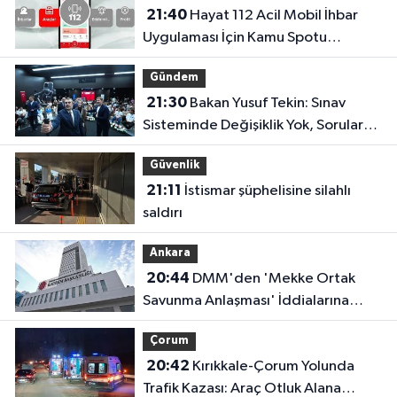
21:40
Hayat 112 Acil Mobil İhbar
Uygulaması İçin Kamu Spotu
Yayında!
Gündem
21:30
Bakan Yusuf Tekin: Sınav
Sisteminde Değişiklik Yok, Sorular
Yeni Müfredata Uygun Olacak
Güvenlik
21:11
İstismar şüphelisine silahlı
saldırı
Ankara
20:44
DMM'den 'Mekke Ortak
Savunma Anlaşması' İddialarına
Yalanlama
Çorum
20:42
Kırıkkale-Çorum Yolunda
Trafik Kazası: Araç Otluk Alana