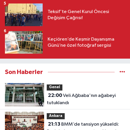
5
Teksif'te Genel Kurul Öncesi
Değişim Çağrısı!
6
Keçiören’de Keşmir Dayanışma
Günü’ne özel fotoğraf sergisi
Son Haberler
Genel
22:00
Veli Ağbaba'nın ağabeyi
tutuklandı
Ankara
21:13
BMM’de tansiyon yükseldi: