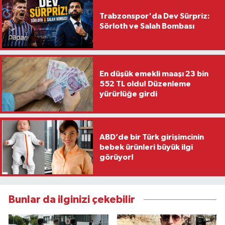
Trabzonspor'da Dev Sürpriz:
Sörloth ve Salah Bombası
En düşük emekli maaşı 23 bin
552 TL oldu! Düzenleme
yürürlüğe girdi
ABD’de bir Türk girişimcinin
bebek ürünleri büyük ilgi
görüyor!
Bunlar da ilginizi çekebilir