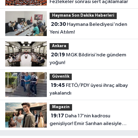
Fezlekeler sonrası sert açıklamalar
Haymana Son Dakika Haberleri
20:30
Haymana Belediyesi'nden
Yeni Atılım!
Ankara
20:19
MGK Bildirisi’nde gündem
yoğun!
Güvenlik
19:45
FETÖ/PDY üyesi ihraç albay
yakalandı
Magazin
19:17
Daha 17’nin kadrosu
genişliyor! Emir Sarıhan ailesiyle
geliyor