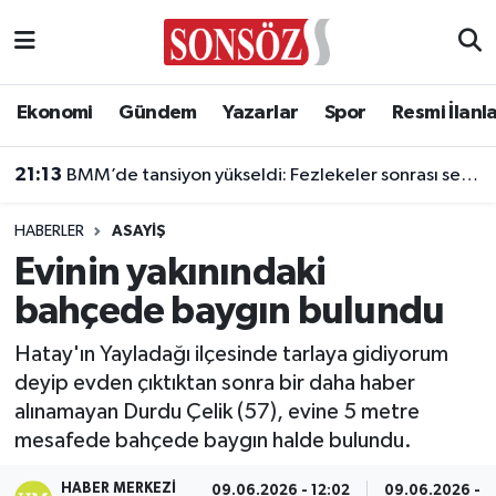
Asayiş
Ankara Nöbetçi Eczaneler
Ekonomi
Gündem
Yazarlar
Spor
Resmi İlanl
Astroloji & Burçlar
Ankara Hava Durumu
21:13
BMM’de tansiyon yükseldi: Fezlekeler sonrası sert açıklamalar
Bilim & Teknoloji
Ankara Namaz Vakitleri
HABERLER
ASAYIŞ
Biyografi
Ankara Trafik Yoğunluk Haritası
Evinin yakınındaki
bahçede baygın bulundu
Çevre
Süper Lig Puan Durumu ve Fikstür
Hatay'ın Yayladağı ilçesinde tarlaya gidiyorum
Diğer
Tüm Manşetler
deyip evden çıktıktan sonra bir daha haber
alınamayan Durdu Çelik (57), evine 5 metre
Dünya
Son Dakika Haberleri
mesafede bahçede baygın halde bulundu.
Eğitim
Haber Arşivi
HABER MERKEZI
09.06.2026 - 12:02
09.06.2026 - 1