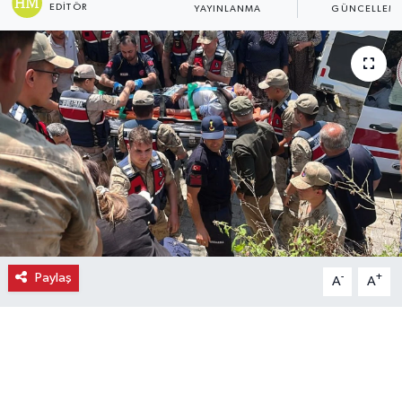
EDITÖR
YAYINLANMA
GÜNCELLEM
Ekonomi
Eleman
Emlak
Gündem
Gurme
Haber
Paylaş
-
+
A
A
İlçe Haberleri
Keşfet
Kültür & Sanat