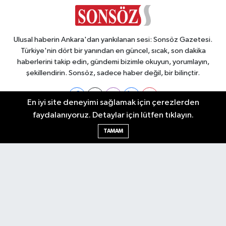
Ulusal haberin Ankara'dan yankılanan sesi: Sonsöz Gazetesi.
Türkiye'nin dört bir yanından en güncel, sıcak, son dakika
haberlerini takip edin, gündemi bizimle okuyun, yorumlayın,
şekillendirin. Sonsöz, sadece haber değil, bir bilinçtir.
En iyi site deneyimi sağlamak için çerezlerden
faydalanıyoruz. Detaylar için lütfen tıklayın.
Ankara Nöbetçi Eczaneler
TAMAM
Ankara Hava Durumu
Ankara Namaz Vakitleri
Ankara Trafik Yoğunluk Haritası
Puan Durumu ve Fikstür
Tüm Manşetler
Son Dakika Haberleri
Haber Arşivi