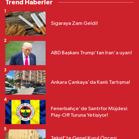
Trend Haberler
1
Sigaraya Zam Geldi!
2
ABD Başkanı Trump'tan İran'a uyarı!
3
Ankara Çankaya'da Kanlı Tartışma!
4
Fenerbahçe'de Santrfor Müjdesi:
Play-Off Turuna Yetişiyor!
5
Teksif'te Genel Kurul Öncesi