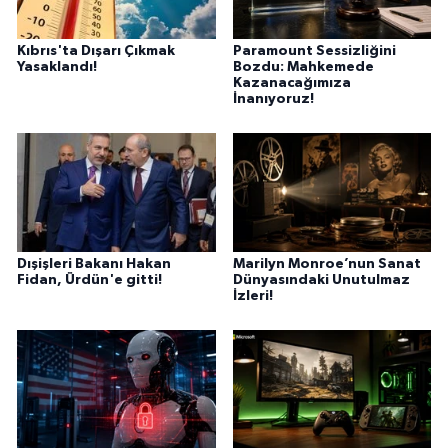
Kıbrıs'ta Dışarı Çıkmak
Paramount Sessizliğini
Yasaklandı!
Bozdu: Mahkemede
Kazanacağımıza
İnanıyoruz!
Dışişleri Bakanı Hakan
Marilyn Monroe’nun Sanat
Fidan, Ürdün'e gitti!
Dünyasındaki Unutulmaz
İzleri!