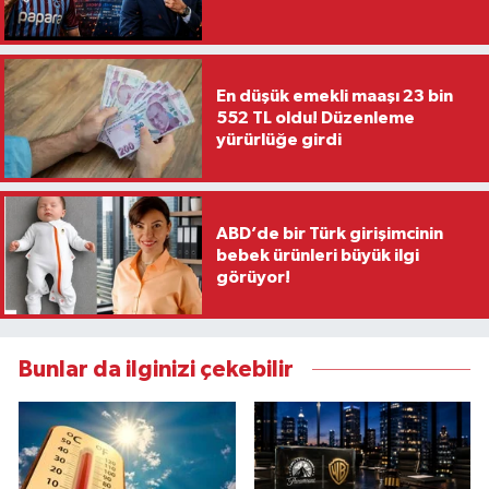
En düşük emekli maaşı 23 bin
552 TL oldu! Düzenleme
yürürlüğe girdi
ABD’de bir Türk girişimcinin
bebek ürünleri büyük ilgi
görüyor!
Bunlar da ilginizi çekebilir