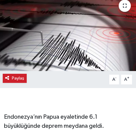
Paylaş
-
+
A
A
Endonezya’nın Papua eyaletinde 6.1
büyüklüğünde deprem meydana geldi.