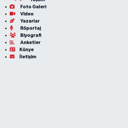
Foto Galeri
Video
Yazarlar
Röportaj
Biyografi
Anketler
Künye
İletişim
Servisler
Ankara Nöbetçi Eczaneler
Ankara Hava Durumu
Ankara Namaz Vakitleri
Ankara Trafik Yoğunluk Haritası
Süper Lig Puan Durumu ve Fikstür
Tüm Manşetler
Son Dakika Haberleri
Haber Arşivi