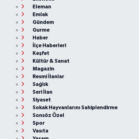
Eleman
Emlak
Gündem
Gurme
Haber
İlçe Haberleri
Keşfet
Kültür & Sanat
Magazin
Resmi İlanlar
Sağlık
Seri İlan
Siyaset
Sokak Hayvanlarını Sahiplendirme
Sonsöz Özel
Spor
Vasıta
Yaşam