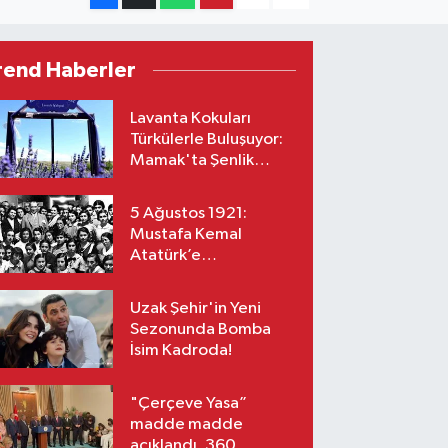
rend Haberler
Lavanta Kokuları
Türkülerle Buluşuyor:
Mamak'ta Şenlik
Zamanı
5 Ağustos 1921:
Mustafa Kemal
Atatürk’e
“Başkomutanlık”
Yetkisi Verildi!
Uzak Şehir'in Yeni
Sezonunda Bomba
İsim Kadroda!
"Çerçeve Yasa”
madde madde
açıklandı, 360