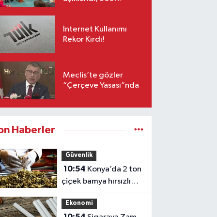
milletvekili imzaladı!
İnternet Kullanımı
Rekor Kırdı!
Meclis’te gözler
“Çerçeve Yasası”nda
on Haberler
Güvenlik
10:54
Konya’da 2 ton
çiçek bamya hırsızlığı:
Satın alan 4 kişiye de
Ekonomi
dava
10:54