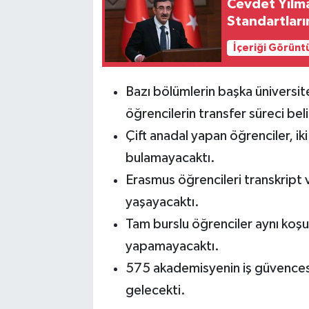
Cevdet Yılm
Standartları
İçeriği Görünt
Bazı bölümlerin başka üniversit
öğrencilerin transfer süreci beli
Çift anadal yapan öğrenciler, i
bulamayacaktı.
Erasmus öğrencileri transkript 
yaşayacaktı.
Tam burslu öğrenciler aynı koşul
yapamayacaktı.
575 akademisyenin iş güvencesi
gelecekti.