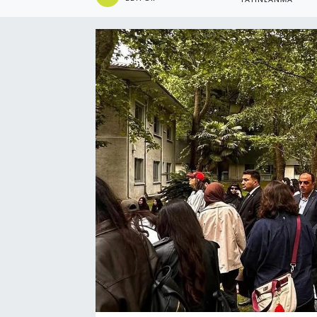
YAYINLANMA
Ekonomi
Eleman
Emlak
Gündem
Gurme
Haber
İlçe Haberleri
Keşfet
Kültür & Sanat