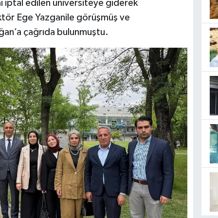
i iptal edilen üniversiteye giderek
ktör Ege Yazganile görüşmüş ve
an’a çağrıda bulunmuştu.