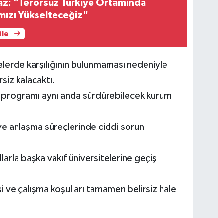
az: "Terörsüz Türkiye Ortamında
mızı Yükselteceğiz"
üle
elerde karşılığının bulunmaması nedeniyle
rsiz kalacaktı.
ki programı aynı anda sürdürebilecek kurum
ve anlaşma süreçlerinde ciddi sorun
larla başka vakıf üniversitelerine geçiş
 ve çalışma koşulları tamamen belirsiz hale