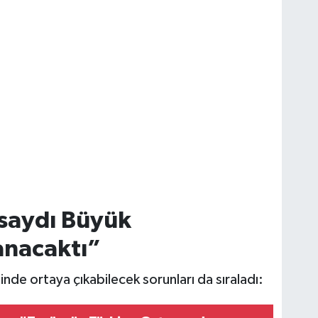
asaydı Büyük
anacaktı”
linde ortaya çıkabilecek sorunları da sıraladı: