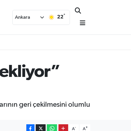
°
22
Ankara
Bekliyor”
arının geri çekilmesini olumlu
-
+
A
A