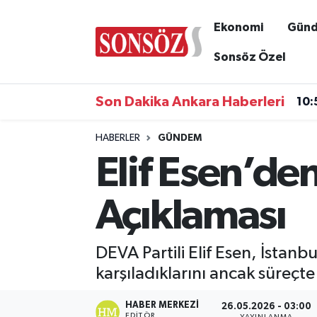
Ekonomi
Gün
Asayiş
Ankara Nöbetçi Eczaneler
Sonsöz Özel
Astroloji & Burçlar
Ankara Hava Durumu
Son Dakika Ankara Haberleri
10:
Bilim & Teknoloji
Ankara Namaz Vakitleri
HABERLER
GÜNDEM
Elif Esen’de
Biyografi
Ankara Trafik Yoğunluk Haritası
Çevre
Süper Lig Puan Durumu ve Fikstür
Açıklaması
Diğer
Tüm Manşetler
DEVA Partili Elif Esen, İstanb
Dünya
Son Dakika Haberleri
karşıladıklarını ancak süreçte
Eğitim
Haber Arşivi
HABER MERKEZI
26.05.2026 - 03:00
EDITÖR