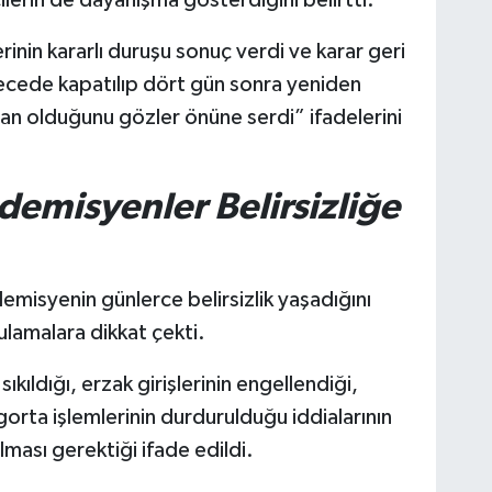
ilerin de dayanışma gösterdiğini belirtti.
rinin kararlı duruşu sonuç verdi ve karar geri
 gecede kapatılıp dört gün sonra yeniden
lgan olduğunu gözler önüne serdi” ifadelerini
emisyenler Belirsizliğe
emisyenin günlerce belirsizlik yaşadığını
lamalara dikkat çekti.
kıldığı, erzak girişlerinin engellendiği,
igorta işlemlerinin durdurulduğu iddialarının
ası gerektiği ifade edildi.