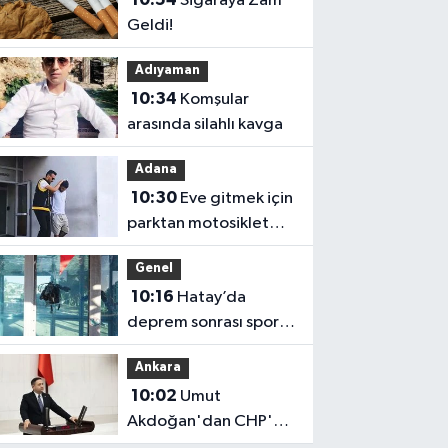
Sigaraya Zam
Geldi!
Adıyaman
10:34
Komşular
arasında silahlı kavga
Adana
10:30
Eve gitmek için
parktan motosiklet
çaldı;
Genel
10:16
Hatay’da
deprem sonrası spor
yatırımları: 11 milyar
Ankara
lirayı aştı
10:02
Umut
Akdoğan'dan CHP'ye
"Komisyon" Tepkisi!