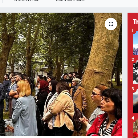
GÜNCELLEME
OKUNMA SÜRESI
T
1
2
3
4