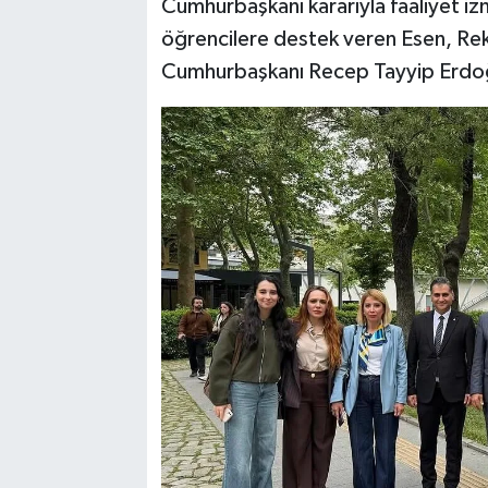
Cumhurbaşkanı kararıyla faaliyet izn
Vasıta
öğrencilere destek veren Esen, Re
Yaşam
Cumhurbaşkanı Recep Tayyip Erdoğ