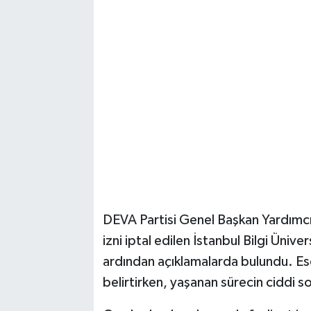
Magazin
Resmi İlanlar
Sağlık
Seri İlan
Siyaset
Sokak Hayvanlarını Sahiplendirme
DEVA Partisi Genel Başkan Yardımcısı 
izni iptal edilen İstanbul Bilgi Üniver
Sonsöz Özel
ardından açıklamalarda bulundu. Esen
Spor
belirtirken, yaşanan sürecin ciddi s