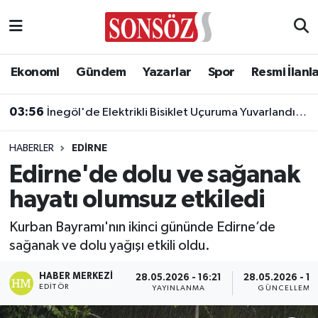
Asayiş
Ankara Nöbetçi Eczaneler
Ekonomi
Gündem
Yazarlar
Spor
Resmi İlanl
Astroloji & Burçlar
Ankara Hava Durumu
03:56
İnegöl'de Elektrikli Bisiklet Uçuruma Yuvarlandı: 3 Çocuk Yaralandı!
Bilim & Teknoloji
Ankara Namaz Vakitleri
HABERLER
EDIRNE
Biyografi
Ankara Trafik Yoğunluk Haritası
Edirne'de dolu ve sağanak
hayatı olumsuz etkiledi
Çevre
Süper Lig Puan Durumu ve Fikstür
Kurban Bayramı'nın ikinci gününde Edirne’de
Diğer
Tüm Manşetler
sağanak ve dolu yağışı etkili oldu.
Dünya
Son Dakika Haberleri
HABER MERKEZI
28.05.2026 - 16:21
28.05.2026 - 16
EDITÖR
YAYINLANMA
GÜNCELLEME
Eğitim
Haber Arşivi