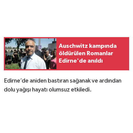
Magazin
Resmi İlanlar
Sağlık
Auschwitz kampında
öldürülen Romanlar
Seri İlan
Edirne'de anıldı
Siyaset
Edirne’de aniden bastıran sağanak ve ardından
dolu yağışı hayatı olumsuz etkiledi.
Sokak Hayvanlarını Sahiplendirme
Sonsöz Özel
Spor