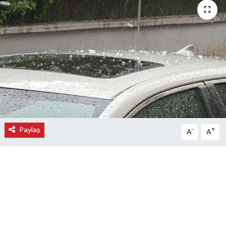
Ekonomi
Eleman
Emlak
Gündem
Gurme
Paylaş
-
+
A
A
Haber
İlçe Haberleri
Keşfet
Kültür & Sanat