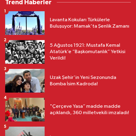
Trend Haberler
1
Lavanta Kokuları Türkülerle
Buluşuyor: Mamak'ta Şenlik Zamanı
2
5 Ağustos 1921: Mustafa Kemal
Atatürk’e “Başkomutanlık” Yetkisi
Verildi!
3
Uzak Şehir'in Yeni Sezonunda
Bomba İsim Kadroda!
4
"Çerçeve Yasa” madde madde
açıklandı, 360 milletvekili imzaladı!
5