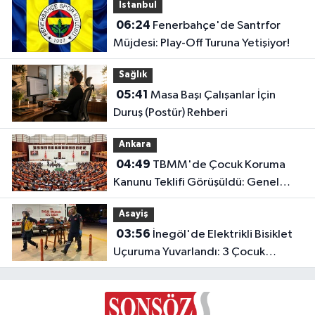
Istanbul
06:24
Fenerbahçe'de Santrfor
Müjdesi: Play-Off Turuna Yetişiyor!
Sağlık
05:41
Masa Başı Çalışanlar İçin
Duruş (Postür) Rehberi
Ankara
04:49
TBMM'de Çocuk Koruma
Kanunu Teklifi Görüşüldü: Genel
Kurul Tamamlandı!
Asayiş
03:56
İnegöl'de Elektrikli Bisiklet
Uçuruma Yuvarlandı: 3 Çocuk
Yaralandı!