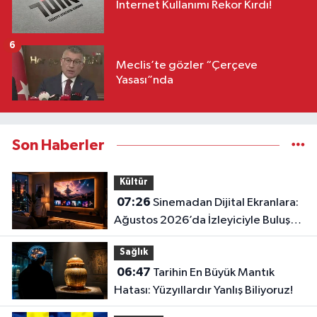
İnternet Kullanımı Rekor Kırdı!
6
Meclis’te gözler “Çerçeve
Yasası”nda
Son Haberler
Kültür
07:26
Sinemadan Dijital Ekranlara:
Ağustos 2026’da İzleyiciyle Buluşan
En İddialı Yapımlar
Sağlık
06:47
Tarihin En Büyük Mantık
Hatası: Yüzyıllardır Yanlış Biliyoruz!