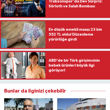
Trabzonspor'da Dev Sürpriz:
Sörloth ve Salah Bombası
En düşük emekli maaşı 23 bin
552 TL oldu! Düzenleme
yürürlüğe girdi
ABD’de bir Türk girişimcinin
bebek ürünleri büyük ilgi
görüyor!
Bunlar da ilginizi çekebilir