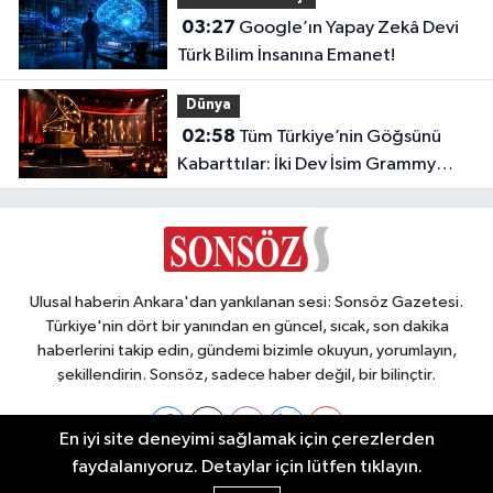
03:27
Google’ın Yapay Zekâ Devi
Türk Bilim İnsanına Emanet!
Dünya
02:58
Tüm Türkiye’nin Göğsünü
Kabarttılar: İki Dev İsim Grammy
Jürisine Seçildi!
Ulusal haberin Ankara'dan yankılanan sesi: Sonsöz Gazetesi.
Türkiye'nin dört bir yanından en güncel, sıcak, son dakika
haberlerini takip edin, gündemi bizimle okuyun, yorumlayın,
şekillendirin. Sonsöz, sadece haber değil, bir bilinçtir.
En iyi site deneyimi sağlamak için çerezlerden
faydalanıyoruz. Detaylar için lütfen tıklayın.
Ankara Nöbetçi Eczaneler