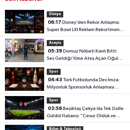
Dünya
06:17
Disney’den Rekor Anlaşma:
Super Bowl LXI Reklam Rekortmeni
Oldu!
Asayiş
05:39
Domuz Nöbeti Kanlı Bitti:
Ses Geldiği Yöne Ateş Açan Oğul
Babasını Öldürdü!
Spor
04:43
Türk Futbolunda Dev İmza:
Milyonluk Sponsorluk Anlaşması
Uzatıldı!
Spor
03:56
Beşiktaş Çekya’da Tek Golle
Güldü! Italiano: "Cesur Olduk ve
Karşılığını Aldık"
Bilim & Teknoloji