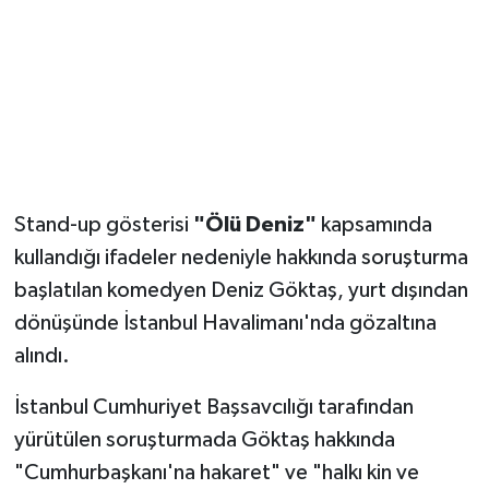
Magazin
Resmi İlanlar
Sağlık
Seri İlan
Stand-up gösterisi
"Ölü Deniz"
kapsamında
kullandığı ifadeler nedeniyle hakkında soruşturma
Siyaset
başlatılan komedyen Deniz Göktaş, yurt dışından
dönüşünde İstanbul Havalimanı'nda gözaltına
Sokak Hayvanlarını Sahiplendirme
alındı.
Sonsöz Özel
İstanbul Cumhuriyet Başsavcılığı tarafından
yürütülen soruşturmada Göktaş hakkında
Spor
"Cumhurbaşkanı'na hakaret" ve "halkı kin ve