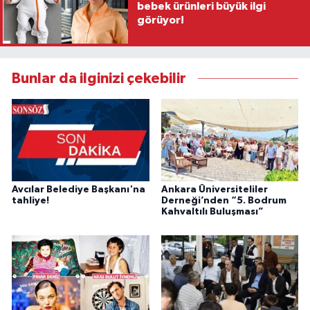
bebek ürünleri büyük ilgi
görüyor!
Bunlar da ilginizi çekebilir
Avcılar Belediye Başkanı'na
Ankara Üniversiteliler
tahliye!
Derneği’nden “5. Bodrum
Kahvaltılı Buluşması”