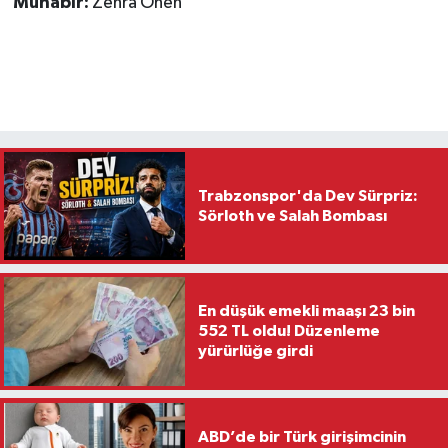
Muhabir:
Zehra Önen
Trabzonspor'da Dev Sürpriz:
Sörloth ve Salah Bombası
En düşük emekli maaşı 23 bin
552 TL oldu! Düzenleme
yürürlüğe girdi
ABD’de bir Türk girişimcinin