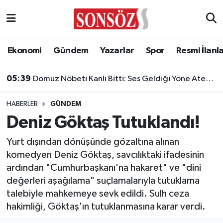
Asayiş
Ankara Nöbetçi Eczaneler
Ekonomi
Gündem
Yazarlar
Spor
Resmi İlanl
Astroloji & Burçlar
Ankara Hava Durumu
05:39
Domuz Nöbeti Kanlı Bitti: Ses Geldiği Yöne Ateş Açan Oğul Babasını Öldürdü!
Bilim & Teknoloji
Ankara Namaz Vakitleri
HABERLER
GÜNDEM
Biyografi
Ankara Trafik Yoğunluk Haritası
Deniz Göktaş Tutuklandı!
Çevre
Süper Lig Puan Durumu ve Fikstür
Yurt dışından dönüşünde gözaltına alınan
komedyen Deniz Göktaş, savcılıktaki ifadesinin
Diğer
Tüm Manşetler
ardından "Cumhurbaşkanı'na hakaret" ve "dini
değerleri aşağılama" suçlamalarıyla tutuklama
Dünya
Son Dakika Haberleri
talebiyle mahkemeye sevk edildi. Sulh ceza
hakimliği, Göktaş'ın tutuklanmasına karar verdi.
Eğitim
Haber Arşivi