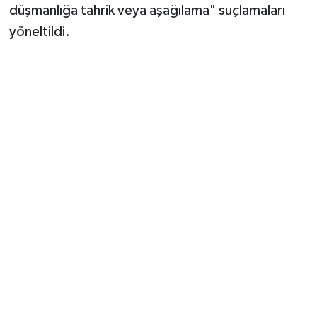
Vasıta
düşmanlığa tahrik veya aşağılama" suçlamaları
yöneltildi.
Yaşam