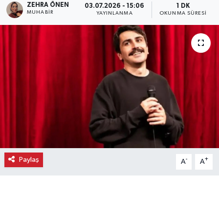
ZEHRA ÖNEN
03.07.2026 - 15:06
1 DK
MUHABIR
YAYINLANMA
OKUNMA SÜRESI
Ekonomi
Eleman
Emlak
Gündem
Gurme
Haber
Paylaş
-
+
A
A
İlçe Haberleri
Keşfet
Kültür & Sanat