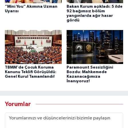
“Mini You” Akımına Uzman
Bakan Kurum açıkladı: 5 ilde
Uyarısı
92 bağımsız bölüm
yangınlarda ağır hasar
gördü
TBMM'de Çocuk Koruma
Paramount Sessizliğini
Kanunu Teklifi Görüşüldü:
Bozdu: Mahkemede
Genel Kurul Tamamlandı!
Kazanacağımıza
İnanıyoruz!
Yorumlar