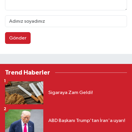
Gönder
Trend Haberler
1
Sigaraya Zam Geldi!
2
ABD Başkanı Trump'tan İran'a uyarı!