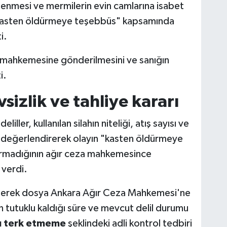
şlenmesi ve mermilerin evin camlarına isabet
 "kasten öldürmeye teşebbüs" kapsamında
i.
a mahkemesine gönderilmesini ve sanığın
i.
zlik ve tahliye kararı
ler, kullanılan silahın niteliği, atış sayısı ve
te değerlendirerek olayın "kasten öldürmeye
rmadığının ağır ceza mahkemesince
 verdi.
rilerek dosya Ankara Ağır Ceza Mahkemesi'ne
 tutuklu kaldığı süre ve mevcut delil durumu
u terk etmeme
şeklindeki adli kontrol tedbiri