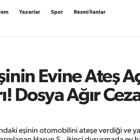
dem
Yazarlar
Spor
Resmi İlanlar
inin Evine Ateş A
rı! Dosya Ağır Cez
ki eşinin otomobilini ateşe verdiği ve ya
 yargılanan Harun Ş., ikinci duruşmada ev hap