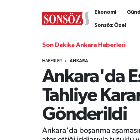
Ekonomi
Gün
Sonsöz Özel
Son Dakika Ankara Haberleri
HABERLER
ANKARA
Ankara'da Eş
Tahliye Kara
Gönderildi
Ankara'da boşanma aşamasında
ateş ettiği iddiasıyla tutuklu