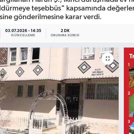
ldürmeye teşebbüs" kapsamında değerlen
ine gönderilmesine karar verdi.
03.07.2026 - 14:35
2 DK
GÜNCELLEME
OKUNMA SÜRESI
T
1
2
3