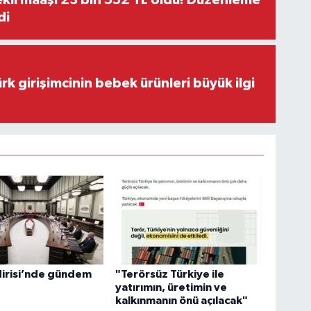
kli maaşı 23 bin 552 TL oldu! Düzenleme
di
rk girişimcinin bebek ürünleri büyük ilgi
dirisi’nde gündem
"Terörsüz Türkiye ile
yatırımın, üretimin ve
kalkınmanın önü açılacak"