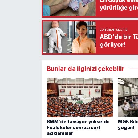
En düşük eme
yürürlüğe gir
EDITÖRÜN SEÇTIĞI
ABD’de bir Tü
görüyor!
Bunlar da ilginizi çekebilir
BMM’de tansiyon yükseldi:
MGK Bil
Fezlekeler sonrası sert
yoğun!
açıklamalar