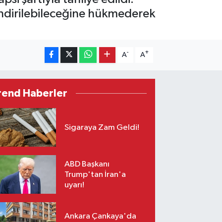
dirilebileceğine hükmederek
-
+
A
A
rend Haberler
Sigaraya Zam Geldi!
ABD Başkanı
Trump'tan İran'a
uyarı!
Ankara Çankaya'da