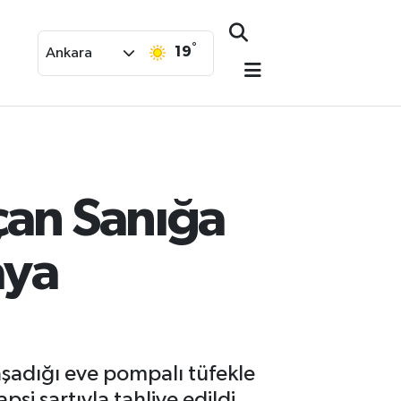
°
19
Ankara
çan Sanığa
aya
şadığı eve pompalı tüfekle
si şartıyla tahliye edildi.