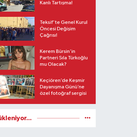
Kanlı Tartışma!
Teksif'te Genel Kurul
Öncesi Değişim
Çağrısı!
Kerem Bürsin’in
Partneri Sıla Türkoğlu
mu Olacak?
Keçiören’de Keşmir
Dayanışma Günü’ne
özel fotoğraf sergisi
ükleniyor...