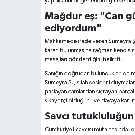
yaptıklarını değerlendirdiğini ve p
Mağdur eş: "Can g
ediyordum"
Mahkemede ifade veren Sümeyra Ş. 
kararı bulunmasına rağmen kendisin
mesajları gönderdiğini belirtti.
Sanığın doğrudan bulundukları daire
Sümeyra Ş., silah seslerini duymaların
patlayan camlardan sıçrayan parçala
şikayetçi olduğunu ve davaya katılm
Savcı tutukluluğun
Cumhuriyet savcısı mütalaasında, ol