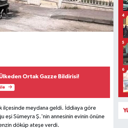
4
5
6
 Ülkeden Ortak Gazze Bildirisi!
üle
 ilçesinde meydana geldi. İddiaya göre
Y
 eşi Sümeyra Ş.'nin annesinin evinin önüne
enzin döküp ateşe verdi.