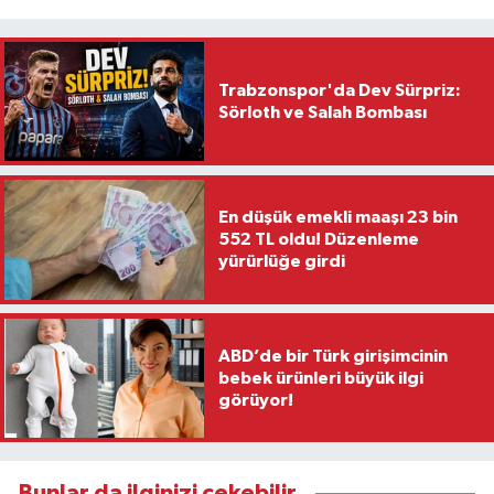
Trabzonspor'da Dev Sürpriz:
Sörloth ve Salah Bombası
En düşük emekli maaşı 23 bin
552 TL oldu! Düzenleme
yürürlüğe girdi
ABD’de bir Türk girişimcinin
bebek ürünleri büyük ilgi
görüyor!
Bunlar da ilginizi çekebilir