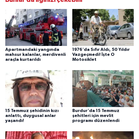
Apartmandaki yangında
1976'da Sıfır Aldı, 50 Yıldır
mahsur kalanlar, merdivenli
Vazgeçmedi! İşte O
araçla kurtarıldı
Motosiklet
15 Temmuz şehidinin kızı
Burdur'da 15 Temmuz
anlattı, duygusal anlar
şehitleri için mevlit
yaşandı!
programı düzenlendi