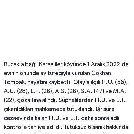
Magazin
Resmi İlanlar
Sağlık
Seri İlan
Bucak'a bağlı Karaaliler köyünde 1 Aralık 2022'de
evinin önünde av tüfeğiyle vurulan Gökhan
Siyaset
Tombak, hayatını kaybetti. Olayla ilgili H.U. (56),
Sokak Hayvanlarını Sahiplendirme
A.U. (28), E.T. (28), A.S. (28), S.A. (47) ve M.A.
(22), gözaltına alındı. Şüphelilerden H.U. ve E.T.
Sonsöz Özel
çıkarıldıkları mahkemece tutuklandı. Bir süre
cezaevinde kalan H.U. ve E.T. daha sonra adli
Spor
kontrolle tahliye edildi. Tutuksuz 6 sanık hakkında