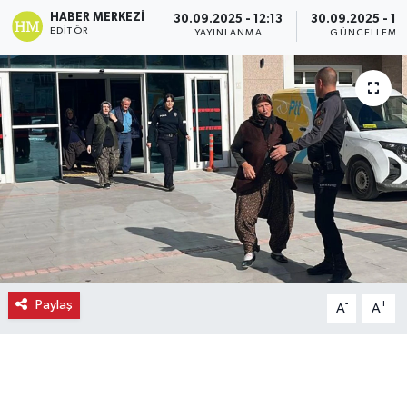
HABER MERKEZI
30.09.2025 - 12:13
30.09.2025 - 12
Ekonomi
EDITÖR
YAYINLANMA
GÜNCELLEME
Eleman
Emlak
Gündem
Gurme
Haber
Paylaş
-
+
A
A
İlçe Haberleri
Keşfet
Kültür & Sanat