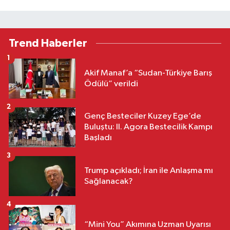
Trend Haberler
1
Akif Manaf’a “Sudan-Türkiye Barış
Ödülü” verildi
2
Genç Besteciler Kuzey Ege’de
Buluştu: II. Agora Bestecilik Kampı
Başladı
3
Trump açıkladı; İran ile Anlaşma mı
Sağlanacak?
4
“Mini You” Akımına Uzman Uyarısı