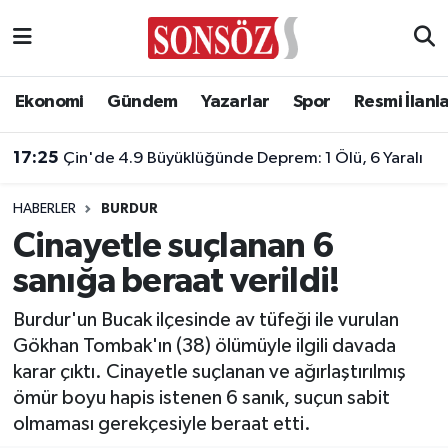
Asayiş
Ankara Nöbetçi Eczaneler
Ekonomi
Gündem
Yazarlar
Spor
Resmi İlanl
Astroloji & Burçlar
Ankara Hava Durumu
17:25
Çin'de 4.9 Büyüklüğünde Deprem: 1 Ölü, 6 Yaralı
Bilim & Teknoloji
Ankara Namaz Vakitleri
HABERLER
BURDUR
Biyografi
Ankara Trafik Yoğunluk Haritası
Cinayetle suçlanan 6
sanığa beraat verildi!
Çevre
Süper Lig Puan Durumu ve Fikstür
Burdur'un Bucak ilçesinde av tüfeği ile vurulan
Diğer
Tüm Manşetler
Gökhan Tombak'ın (38) ölümüyle ilgili davada
karar çıktı. Cinayetle suçlanan ve ağırlaştırılmış
Dünya
Son Dakika Haberleri
ömür boyu hapis istenen 6 sanık, suçun sabit
olmaması gerekçesiyle beraat etti.
Eğitim
Haber Arşivi