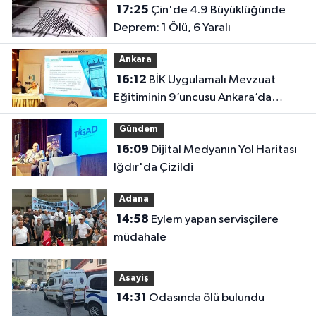
17:25
Çin'de 4.9 Büyüklüğünde
Deprem: 1 Ölü, 6 Yaralı
Ankara
16:12
BİK Uygulamalı Mevzuat
Eğitiminin 9’uncusu Ankara’da
yapıldı
Gündem
16:09
Dijital Medyanın Yol Haritası
Iğdır'da Çizildi
Adana
14:58
Eylem yapan servisçilere
müdahale
Asayiş
14:31
Odasında ölü bulundu