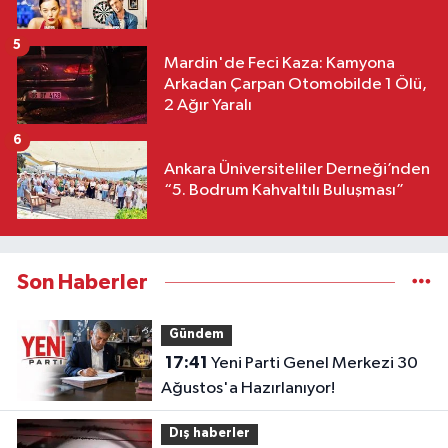
5
Mardin'de Feci Kaza: Kamyona
Arkadan Çarpan Otomobilde 1 Ölü,
2 Ağır Yaralı
6
Ankara Üniversiteliler Derneği’nden
“5. Bodrum Kahvaltılı Buluşması”
Son Haberler
Gündem
17:41
Yeni Parti Genel Merkezi 30
Ağustos'a Hazırlanıyor!
Dış haberler