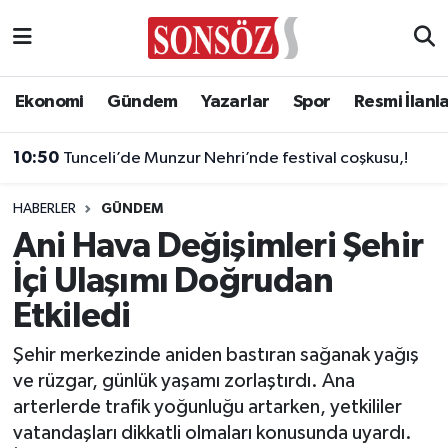
Asayiş
Ankara Nöbetçi Eczaneler
Ekonomi
Gündem
Yazarlar
Spor
Resmi İlanl
Astroloji & Burçlar
Ankara Hava Durumu
10:50
Tunceli’de Munzur Nehri’nde festival coşkusu,!
Bilim & Teknoloji
Ankara Namaz Vakitleri
HABERLER
GÜNDEM
Biyografi
Ankara Trafik Yoğunluk Haritası
Ani Hava Değişimleri Şehir
İçi Ulaşımı Doğrudan
Çevre
Süper Lig Puan Durumu ve Fikstür
Etkiledi
Diğer
Tüm Manşetler
Şehir merkezinde aniden bastıran sağanak yağış
ve rüzgar, günlük yaşamı zorlaştırdı. Ana
Dünya
Son Dakika Haberleri
arterlerde trafik yoğunluğu artarken, yetkililer
vatandaşları dikkatli olmaları konusunda uyardı.
Eğitim
Haber Arşivi