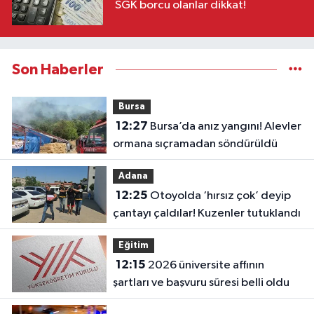
SGK borcu olanlar dikkat!
Son Haberler
Bursa
12:27
Bursa’da anız yangını! Alevler
ormana sıçramadan söndürüldü
Adana
12:25
Otoyolda ‘hırsız çok’ deyip
çantayı çaldılar! Kuzenler tutuklandı
Eğitim
12:15
2026 üniversite affının
şartları ve başvuru süresi belli oldu