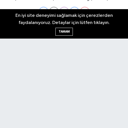
En iyi site deneyimi sağlamak için çerezlerden
faydalanıyoruz. Detaylar için lütfen tıklayın.
Ankara Nöbetçi Eczaneler
TAMAM
Ankara Hava Durumu
Ankara Namaz Vakitleri
Ankara Trafik Yoğunluk Haritası
Puan Durumu ve Fikstür
Tüm Manşetler
Son Dakika Haberleri
Haber Arşivi
Künye
Ekonomi
Gündem
Yazarlar
Spor
Politika
Magazin
Gündem
Asayiş
Sonsöz Özel