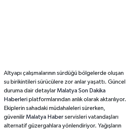
Magazin
Resmi İlanlar
Sağlık
Seri İlan
Altyapı çalışmalarının sürdüğü bölgelerde oluşan
Siyaset
su birikintileri sürücülere zor anlar yaşattı. Güncel
Sokak Hayvanlarını Sahiplendirme
duruma dair detaylar
Malatya Son Dakika
Haberleri
platformlarından anlık olarak aktarılıyor.
Sonsöz Özel
Ekiplerin sahadaki müdahaleleri sürerken,
güvenilir
Malatya Haber
servisleri vatandaşları
Spor
alternatif güzergahlara yönlendiriyor. Yağışların