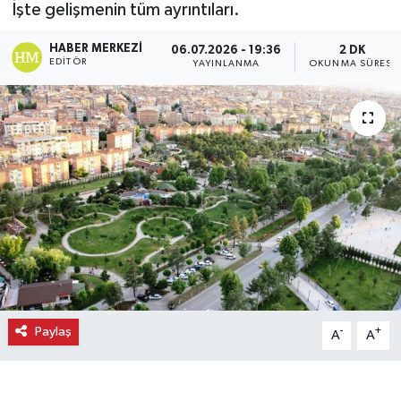
İşte gelişmenin tüm ayrıntıları.
Ekonomi
HABER MERKEZI
06.07.2026 - 19:36
2 DK
EDITÖR
YAYINLANMA
OKUNMA SÜRESI
Eleman
Emlak
Gündem
Gurme
Haber
İlçe Haberleri
Paylaş
-
+
A
A
Keşfet
Kültür & Sanat