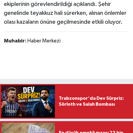
ekiplerinin görevlendirildiği açıklandı. Şehir
genelinde teyakkuz hali sürerken, alınan önlemler
olası kazaların önüne geçilmesinde etkili oluyor.
Muhabir:
Haber Merkezi
Trabzonspor'da Dev Sürpriz:
Sörloth ve Salah Bombası
En düşük emekli maaşı 23 bin