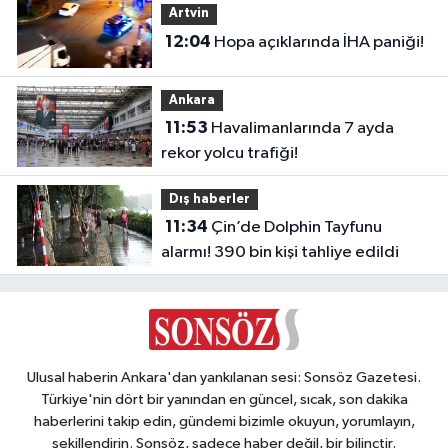
Artvin
12:04
Hopa açıklarında İHA paniği!
Ankara
11:53
Havalimanlarında 7 ayda
rekor yolcu trafiği!
Dış haberler
11:34
Çin’de Dolphin Tayfunu
alarmı! 390 bin kişi tahliye edildi
Ulusal haberin Ankara'dan yankılanan sesi: Sonsöz Gazetesi.
Türkiye'nin dört bir yanından en güncel, sıcak, son dakika
haberlerini takip edin, gündemi bizimle okuyun, yorumlayın,
şekillendirin. Sonsöz, sadece haber değil, bir bilinçtir.