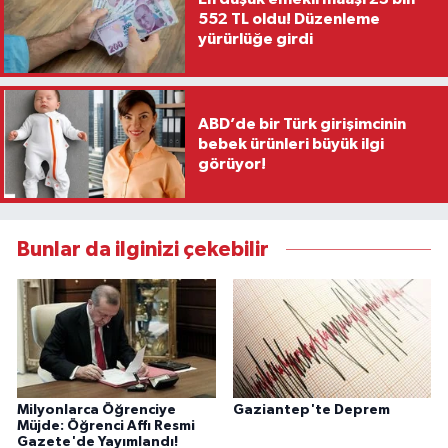
552 TL oldu! Düzenleme
yürürlüğe girdi
ABD’de bir Türk girişimcinin
bebek ürünleri büyük ilgi
görüyor!
Bunlar da ilginizi çekebilir
Milyonlarca Öğrenciye
Gaziantep'te Deprem
Müjde: Öğrenci Affı Resmi
Gazete'de Yayımlandı!