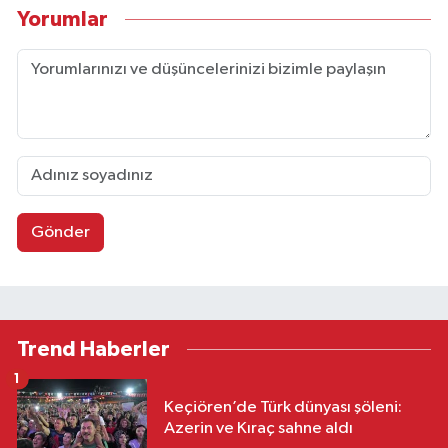
Yorumlar
Gönder
Trend Haberler
1
Keçiören’de Türk dünyası şöleni:
Azerin ve Kıraç sahne aldı