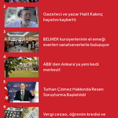
2
Gazeteci ve yazar Halit Kakınç
hayatını kaybetti
3
BELMEK kursiyerlerinin el emeği
eserleri sanatseverlerle buluşuyor
4
ABB’den Ankara’ya yeni kedi
merkezi!
5
Turhan Çömez Hakkında Resen
Soruşturma Başlatıldı!
6
Vergi cezası, öğrenim kredisi ve