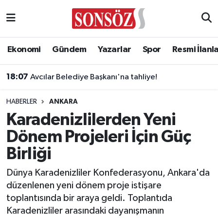
Asayiş
Ankara Nöbetçi Eczaneler
Ekonomi
Gündem
Yazarlar
Spor
Resmi İlanl
Astroloji & Burçlar
Ankara Hava Durumu
18:07
Avcılar Belediye Başkanı'na tahliye!
Bilim & Teknoloji
Ankara Namaz Vakitleri
HABERLER
ANKARA
Biyografi
Ankara Trafik Yoğunluk Haritası
Karadenizlilerden Yeni
Dönem Projeleri İçin Güç
Çevre
Süper Lig Puan Durumu ve Fikstür
Birliği
Diğer
Tüm Manşetler
Dünya Karadenizliler Konfederasyonu, Ankara'da
düzenlenen yeni dönem proje istişare
Dünya
Son Dakika Haberleri
toplantısında bir araya geldi. Toplantıda
Karadenizliler arasındaki dayanışmanın
Eğitim
Haber Arşivi