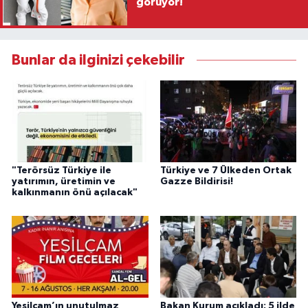
görüyor!
Bunlar da ilginizi çekebilir
"Terörsüz Türkiye ile
Türkiye ve 7 Ülkeden Ortak
yatırımın, üretimin ve
Gazze Bildirisi!
kalkınmanın önü açılacak"
Yeşilçam’ın unutulmaz
Bakan Kurum açıkladı: 5 ilde