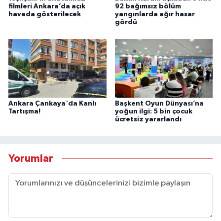
filmleri Ankara’da açık
92 bağımsız bölüm
havada gösterilecek
yangınlarda ağır hasar
gördü
Ankara Çankaya'da Kanlı
Başkent Oyun Dünyası’na
Tartışma!
yoğun ilgi: 5 bin çocuk
ücretsiz yararlandı
Yorumlar