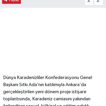
Paylaş
A
A
Magazin
Resmi İlanlar
Sağlık
Seri İlan
Siyaset
Sokak Hayvanlarını Sahiplendirme
Dünya Karadenizliler Konfederasyonu Genel
Sonsöz Özel
Başkanı Sıtkı Ada'nın katılımıyla Ankara'da
gerçekleştirilen yeni dönem proje istişare
Spor
toplantısında, Karadeniz camiasını yakından
ilgilendiren sosyal, kültürel ve eğitim odaklı