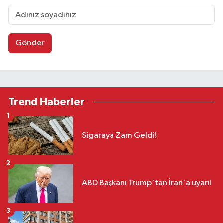
Gönder
Trend Haberler
1
Sigaraya Zam Geldi!
2
ABD Başkanı Trump'tan İran'a uyarı!
3