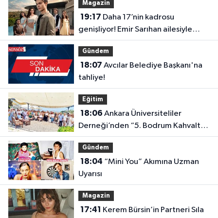
Magazin
19:17
Daha 17’nin kadrosu
genişliyor! Emir Sarıhan ailesiyle
geliyor
Gündem
18:07
Avcılar Belediye Başkanı'na
tahliye!
Eğitim
18:06
Ankara Üniversiteliler
Derneği’nden “5. Bodrum Kahvaltılı
Buluşması”
Gündem
18:04
“Mini You” Akımına Uzman
Uyarısı
Magazin
17:41
Kerem Bürsin’in Partneri Sıla