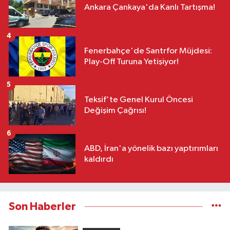
Ankara Çankaya'da Kanlı Tartışma!
4
Fenerbahçe'de Santrfor Müjdesi:
Play-Off Turuna Yetişiyor!
5
Teksif'te Genel Kurul Öncesi
Değişim Çağrısı!
6
ABD, İran'a yönelik bazı yaptırımları
kaldırdı
Son Haberler