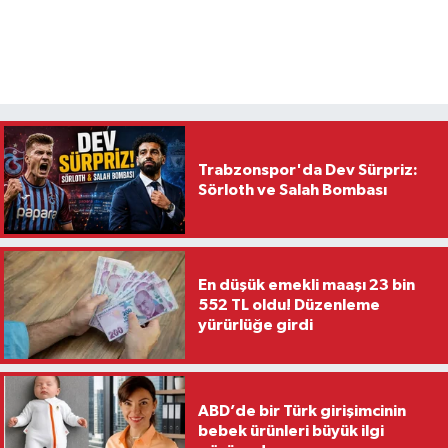
Trabzonspor'da Dev Sürpriz:
Sörloth ve Salah Bombası
En düşük emekli maaşı 23 bin
552 TL oldu! Düzenleme
yürürlüğe girdi
ABD’de bir Türk girişimcinin
bebek ürünleri büyük ilgi