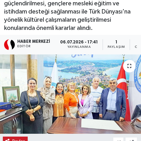
güçlendirilmesi, gençlere mesleki eğitim ve
istihdam desteği sağlanması ile Türk Dünyası'na
Ekonomi
yönelik kültürel çalışmaların geliştirilmesi
Eleman
konularında önemli kararlar alındı.
HABER MERKEZI
06.07.2026 - 17:41
1
Emlak
EDITÖR
YAYINLANMA
PAYLAŞIM
OK
Gündem
Gurme
Haber
İlçe Haberleri
Keşfet
Kültür & Sanat
-
+