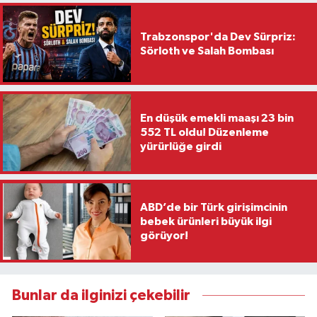
Trabzonspor'da Dev Sürpriz:
Sörloth ve Salah Bombası
En düşük emekli maaşı 23 bin
552 TL oldu! Düzenleme
yürürlüğe girdi
ABD’de bir Türk girişimcinin
bebek ürünleri büyük ilgi
görüyor!
Bunlar da ilginizi çekebilir