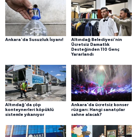
Ankara'da Susuzluk İsyanı!
Altındağ Belediyesi'nin
Ücretsiz Damatlık
Desteğinden 110 Genç
Yararlandı
Altındağ'da çöp
Ankara'da ücretsiz konser
konteynerleri köpüklü
rüzgarı: Hangi sanatçılar
sistemle yıkanıyor
sahne alacak?