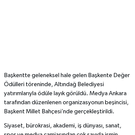
Magazin
Resmi İlanlar
Sağlık
Seri İlan
Başkentte geleneksel hale gelen Başkente Değer
Siyaset
Ödülleri töreninde, Altındağ Belediyesi
Sokak Hayvanlarını Sahiplendirme
yatırımlarıyla ödüle layık görüldü. Medya Ankara
tarafından düzenlenen organizasyonun beşincisi,
Sonsöz Özel
Başkent Millet Bahçesi’nde gerçekleştirildi.
Spor
Siyaset, bürokrasi, akademi, iş dünyası, sanat,
spor ve medya camiasından çok sayıda ismin