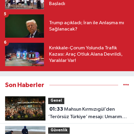
Başladı
5
Trump açıkladı; İran ile Anlaşma mı
Sağlanacak?
6
Kırıkkale-Çorum Yolunda Trafik
Kazası: Araç Otluk Alana Devrildi,
Yaralılar Var!
Son Haberler
Genel
01:33
Mahsun Kırmızıgül’den
‘Terörsüz Türkiye’ mesajı: Umarım
barış kalıcı olur
Güvenlik