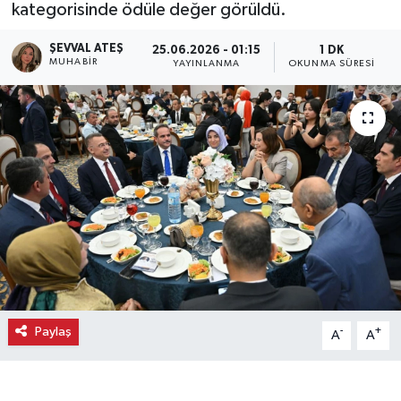
kategorisinde ödüle değer görüldü.
Ekonomi
ŞEVVAL ATEŞ
25.06.2026 - 01:15
1 DK
MUHABIR
YAYINLANMA
OKUNMA SÜRESI
Eleman
Emlak
Gündem
Gurme
Haber
İlçe Haberleri
Paylaş
-
+
A
A
Keşfet
Kültür & Sanat