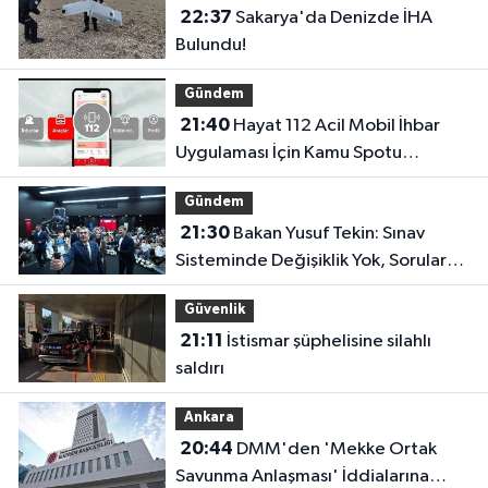
22:37
Sakarya'da Denizde İHA
Bulundu!
Gündem
21:40
Hayat 112 Acil Mobil İhbar
Uygulaması İçin Kamu Spotu
Yayında!
Gündem
21:30
Bakan Yusuf Tekin: Sınav
Sisteminde Değişiklik Yok, Sorular
Yeni Müfredata Uygun Olacak
Güvenlik
21:11
İstismar şüphelisine silahlı
saldırı
Ankara
20:44
DMM'den 'Mekke Ortak
Savunma Anlaşması' İddialarına