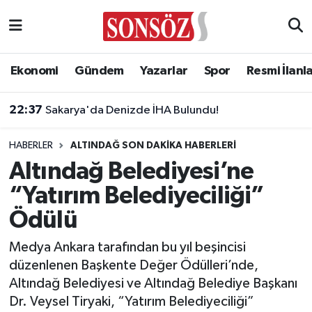
Asayiş
Ankara Nöbetçi Eczaneler
Ekonomi
Gündem
Yazarlar
Spor
Resmi İlanl
Astroloji & Burçlar
Ankara Hava Durumu
22:37
Sakarya'da Denizde İHA Bulundu!
Bilim & Teknoloji
Ankara Namaz Vakitleri
HABERLER
ALTINDAĞ SON DAKIKA HABERLERI
Biyografi
Ankara Trafik Yoğunluk Haritası
Altındağ Belediyesi’ne
“Yatırım Belediyeciliği”
Çevre
Süper Lig Puan Durumu ve Fikstür
Ödülü
Diğer
Tüm Manşetler
Medya Ankara tarafından bu yıl beşincisi
düzenlenen Başkente Değer Ödülleri’nde,
Dünya
Son Dakika Haberleri
Altındağ Belediyesi ve Altındağ Belediye Başkanı
Dr. Veysel Tiryaki, “Yatırım Belediyeciliği”
Eğitim
Haber Arşivi