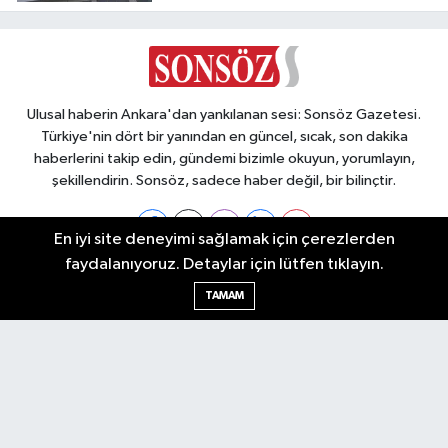
Yalanlama
Ulusal haberin Ankara'dan yankılanan sesi: Sonsöz Gazetesi.
Türkiye'nin dört bir yanından en güncel, sıcak, son dakika
haberlerini takip edin, gündemi bizimle okuyun, yorumlayın,
şekillendirin. Sonsöz, sadece haber değil, bir bilinçtir.
En iyi site deneyimi sağlamak için çerezlerden
faydalanıyoruz. Detaylar için lütfen tıklayın.
Ankara Nöbetçi Eczaneler
TAMAM
Ankara Hava Durumu
Ankara Namaz Vakitleri
Ankara Trafik Yoğunluk Haritası
Puan Durumu ve Fikstür
Tüm Manşetler
Son Dakika Haberleri
Haber Arşivi