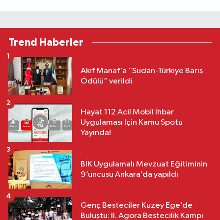
Trend Haberler
1
Akif Manaf’a “Sudan-Türkiye Barış
Ödülü” verildi
2
Hayat 112 Acil Mobil İhbar
Uygulaması İçin Kamu Spotu
Yayında!
3
BİK Uygulamalı Mevzuat Eğitiminin
9’uncusu Ankara’da yapıldı
4
Genç Besteciler Kuzey Ege’de
Buluştu: II. Agora Bestecilik Kampı