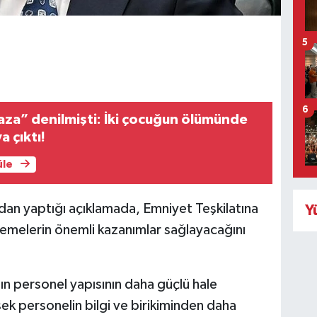
5
6
kaza” denilmişti: İki çocuğun ölümünde
a çıktı!
üle
dan yaptığı açıklamada, Emniyet Teşkilatına
Y
lemelerin önemli kazanımlar sağlayacağını
atın personel yapısının daha güçlü hale
ek personelin bilgi ve birikiminden daha