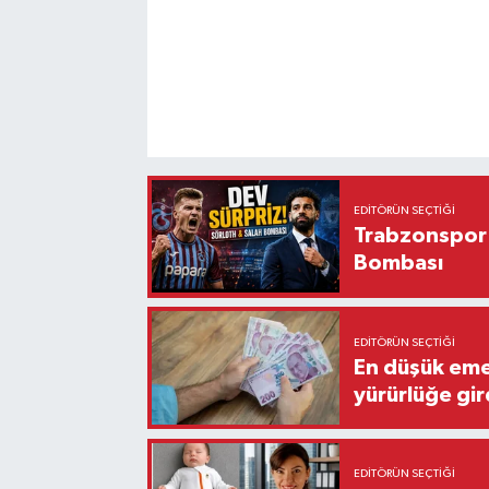
EDITÖRÜN SEÇTIĞI
Trabzonspor'
Bombası
EDITÖRÜN SEÇTIĞI
En düşük eme
yürürlüğe gir
EDITÖRÜN SEÇTIĞI