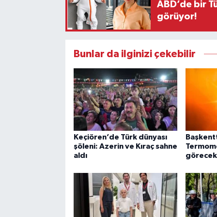
ABD’de bir Tü
görüyor!
Bunlar da ilginizi çekebilir
Keçiören’de Türk dünyası
Başkentt
şöleni: Azerin ve Kıraç sahne
Termome
aldı
görecek