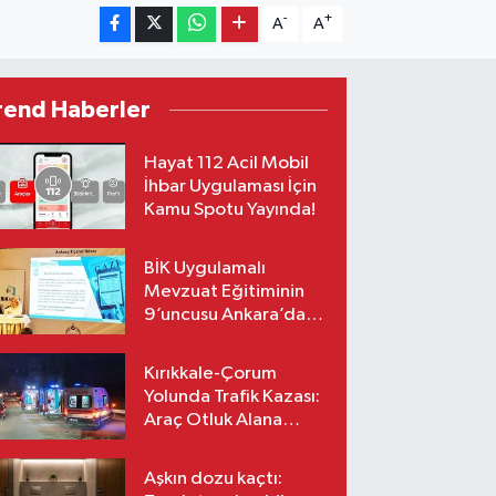
-
+
A
A
rend Haberler
Hayat 112 Acil Mobil
İhbar Uygulaması İçin
Kamu Spotu Yayında!
BİK Uygulamalı
Mevzuat Eğitiminin
9’uncusu Ankara’da
yapıldı
Kırıkkale-Çorum
Yolunda Trafik Kazası:
Araç Otluk Alana
Devrildi, Yaralılar Var!
Aşkın dozu kaçtı: