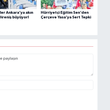
er Ankara’ya akın
Hürriyetçi Eğitim Sen’den
Direniş büyüyor!
Çerçeve Yasa’ya Sert Tepki