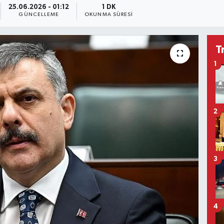
25.06.2026 - 01:12
1 DK
GÜNCELLEME
OKUNMA SÜRESI
T
1
2
3
4