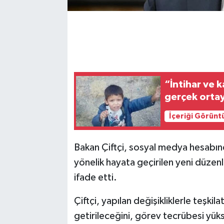
“İntihar ve 
gerçek ortay
İçeriği Görünt
Bakan Çiftçi, sosyal medya hesabın
yönelik hayata geçirilen yeni düzen
ifade etti.
Çiftçi, yapılan değişikliklerle teşkil
getirileceğini, görev tecrübesi yüks