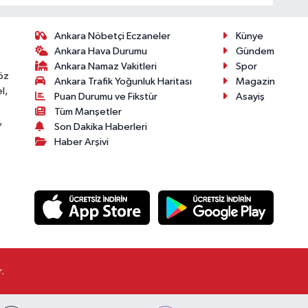
Ankara Nöbetçi Eczaneler
Künye
Ankara Hava Durumu
Gündem
Ankara Namaz Vakitleri
Spor
öz
Ankara Trafik Yoğunluk Haritası
Magazin
l,
Puan Durumu ve Fikstür
Asayiş
Tüm Manşetler
,
Son Dakika Haberleri
Haber Arşivi
.