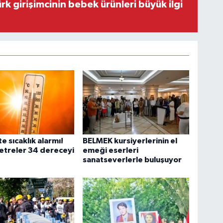
rk girişimcinin bebek ürünleri büyük ilgi
e sıcaklık alarmı!
BELMEK kursiyerlerinin el
treler 34 dereceyi
emeği eserleri
sanatseverlerle buluşuyor