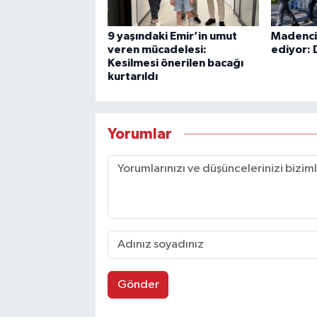
9 yaşındaki Emir’in umut
Madencil
veren mücadelesi:
ediyor: 
Kesilmesi önerilen bacağı
kurtarıldı
Yorumlar
Gönder