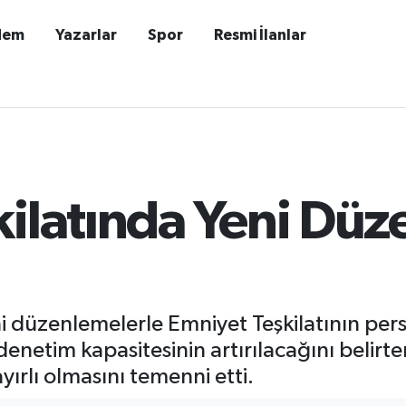
dem
Yazarlar
Spor
Resmi İlanlar
kilatında Yeni Düz
ni düzenlemelerle Emniyet Teşkilatının per
denetim kapasitesinin artırılacağını belirt
yırlı olmasını temenni etti.