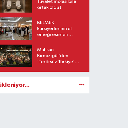
Tuvalet molası bile
ortak oldu !
BELMEK
kursiyerlerinin el
emeği eserleri
sanatseverlerle
buluşuyor
Mahsun
Kırmızıgül’den
‘Terörsüz Türkiye’
mesajı: Umarım barış
kalıcı olur
ükleniyor...