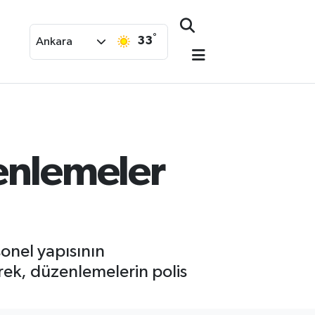
°
33
Ankara
enlemeler
sonel yapısının
erek, düzenlemelerin polis