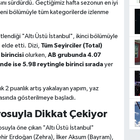
ını sürdürdü. Geçtiğimiz hafta sezonun en iyi
, yeni bölümüyle tüm kategorilerde izlenme
tlendiği "Altı Üstü İstanbul", ikinci bölümüyle
 elde etti. Dizi,
Tüm Seyirciler (Total)
birincisi
olurken,
AB grubunda 4.07
de ise 5.98 reytingle birinci sırada
yer
ık 2 puanlık artış yakalayan yapım, yaz
rasında gösterilmeye başladı.
osuyla Dikkat Çekiyor
suyla öne çıkan "Altı Üstü İstanbul"
ehir Erdoğan (Zehra), İlker Aksum (Bayram),