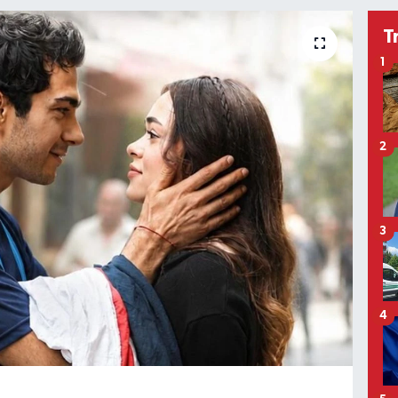
T
1
2
3
4