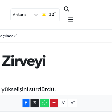
°
32
Ankara
 açılacak"
 Zirveyi
e yükselişini sürdürdü.
-
+
A
A