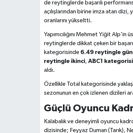
Vasıta
de reytinglerde başarılı performans
açılışlarından birine imza atan dizi
Yaşam
oranlarını yükseltti.
Yapımcılığını Mehmet Yiğit Alp'in üs
reytinglerde dikkat çeken bir başarı
kategorisinde
6.49 reytingle gün 
reytingle ikinci
,
ABC1 kategorisin
aldı.
Özellikle Total kategorisinde yaklaş
sezonunun en çok izlenen dizileri a
Güçlü Oyuncu Kadr
Kalabalık ve deneyimli oyuncu kadro
dizisinde; Feyyaz Duman (Tarık), N