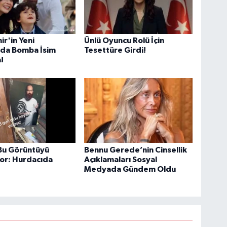
ir'in Yeni
Ünlü Oyuncu Rolü İçin
da Bomba İsim
Tesettüre Girdi!
!
Bu Görüntüyü
Bennu Gerede’nin Cinsellik
or: Hurdacıda
Açıklamaları Sosyal
!
Medyada Gündem Oldu