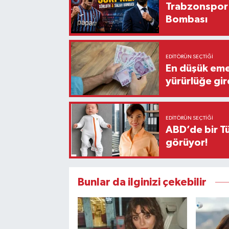
Trabzonspor'
Bombası
EDITÖRÜN SEÇTIĞI
En düşük eme
yürürlüğe gir
EDITÖRÜN SEÇTIĞI
ABD’de bir Tü
görüyor!
Bunlar da ilginizi çekebilir