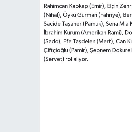
Rahimcan Kapkap (Emir), Elçin Zehra
(Nihal), Öykü Gürman (Fahriye), Ber
Sacide Taşaner (Pamuk), Sena Mia Ka
İbrahim Kurum (Amerikan Rami), Do
(Sado), Efe Taşdelen (Mert), Can Kız
Çiftçioğlu (Pamir), Şebnem Dokurel
(Servet) rol alıyor.