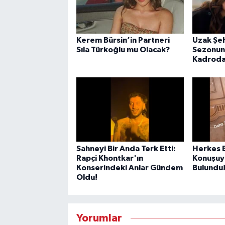
Kerem Bürsin’in Partneri
Uzak Şeh
Sıla Türkoğlu mu Olacak?
Sezonun
Kadroda
Sahneyi Bir Anda Terk Etti:
Herkes 
Rapçi Khontkar'ın
Konuşuy
Konserindeki Anlar Gündem
Bulundu
Oldu!
Yorumlar