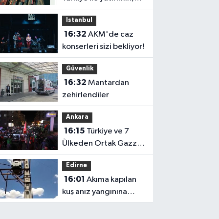
üretimin ve
Istanbul
kalkınmanın önü
16:32
AKM'de caz
açılacak"
konserleri sizi bekliyor!
Güvenlik
16:32
Mantardan
zehirlendiler
Ankara
16:15
Türkiye ve 7
Ülkeden Ortak Gazze
Bildirisi!
Edirne
16:01
Akıma kapılan
kuş anız yangınına
neden oldu