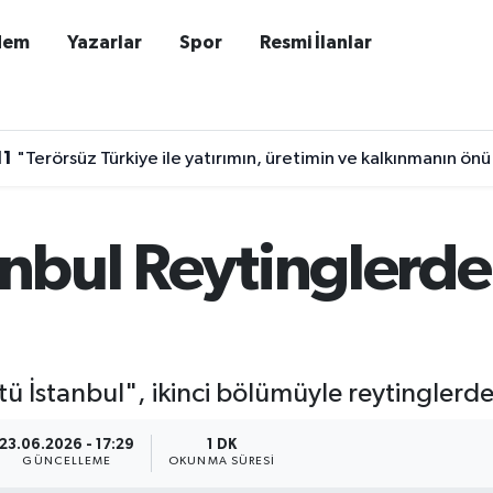
dem
Yazarlar
Spor
Resmi İlanlar
11
"Terörsüz Türkiye ile yatırımın, üretimin ve kalkınmanın önü
tanbul Reytinglerde
Üstü İstanbul", ikinci bölümüyle reytinglerd
23.06.2026 - 17:29
1 DK
GÜNCELLEME
OKUNMA SÜRESI