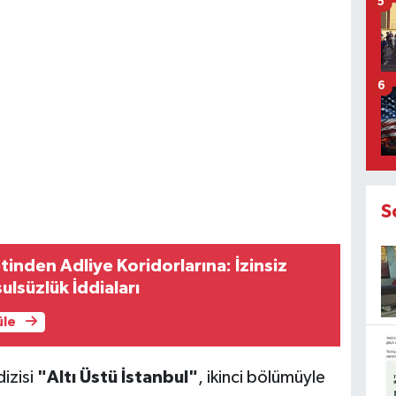
5
6
S
tinden Adliye Koridorlarına: İzinsiz
ulsüzlük İddiaları
üle
izisi
"Altı Üstü İstanbul"
, ikinci bölümüyle