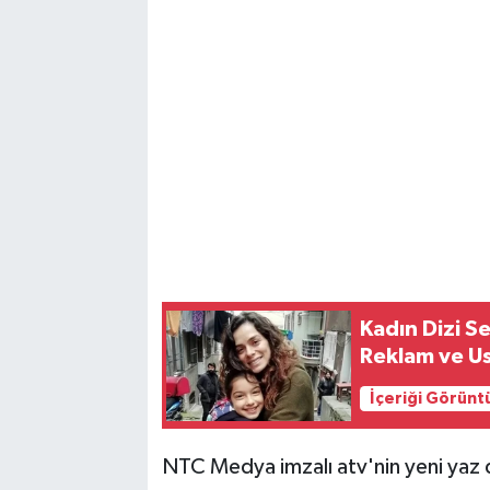
Magazin
Resmi İlanlar
Sağlık
Seri İlan
Siyaset
Kadın Dizi Se
Sokak Hayvanlarını Sahiplendirme
Reklam ve Us
Sonsöz Özel
İçeriği Görünt
Spor
NTC Medya imzalı atv'nin yeni yaz d