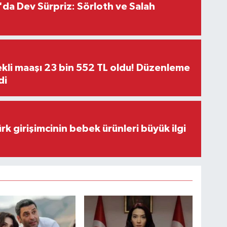
da Dev Sürpriz: Sörloth ve Salah
kli maaşı 23 bin 552 TL oldu! Düzenleme
di
rk girişimcinin bebek ürünleri büyük ilgi