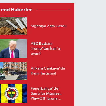
rend Haberler
Sigaraya Zam Geldi!
ABD Başkanı
Trump'tan İran'a
uyarı!
Ankara Çankaya'da
Kanlı Tartışma!
Fenerbahçe'de
Santrfor Müjdesi:
Play-Off Turuna
Yetişiyor!