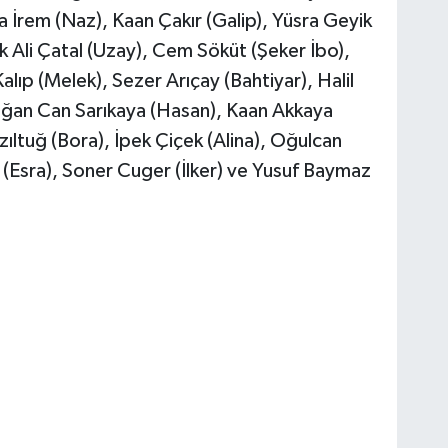
 İrem (Naz), Kaan Çakır (Galip), Yüsra Geyik
k Ali Çatal (Uzay), Cem Söküt (Şeker İbo),
lıp (Melek), Sezer Arıçay (Bahtiyar), Halil
ğan Can Sarıkaya (Hasan), Kaan Akkaya
ıltuğ (Bora), İpek Çiçek (Alina), Oğulcan
 (Esra), Soner Cuger (İlker) ve Yusuf Baymaz