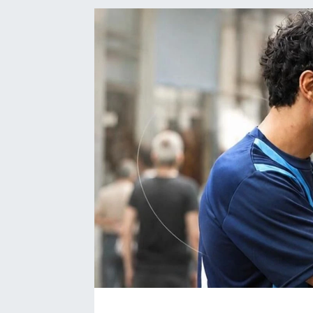
Ekonomi
Eleman
Emlak
Gündem
Gurme
Haber
İlçe Haberleri
Keşfet
Kültür & Sanat