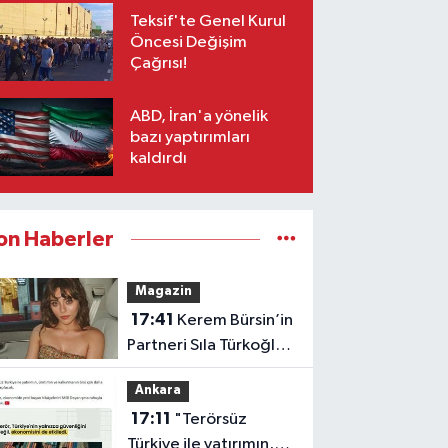
Teksif'te Genel Kurul
Öncesi Değişim
Çağrısı!
ABD, İran'a yönelik
bazı yaptırımları
kaldırdı
on Haberler
Magazin
17:41
Kerem Bürsin’in
Partneri Sıla Türkoğlu
mu Olacak?
Ankara
17:11
"Terörsüz
Türkiye ile yatırımın,