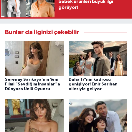
bebek ürünleri büyük ilgi
görüyor!
Bunlar da ilginizi çekebilir
Serenay Sarıkaya’nın Yeni
Daha 17’nin kadrosu
Filmi “Sevdiğim İnsanlar”a
genişliyor! Emir Sarıhan
Dünyaca Ünlü Oyuncu
ailesiyle geliyor