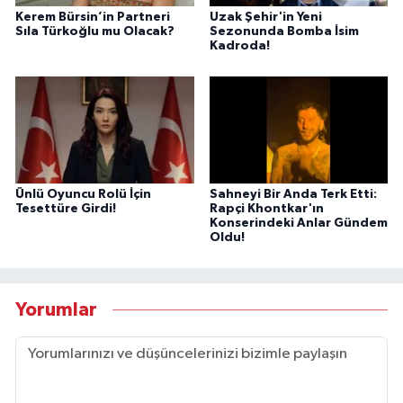
Kerem Bürsin’in Partneri
Uzak Şehir'in Yeni
Sıla Türkoğlu mu Olacak?
Sezonunda Bomba İsim
Kadroda!
Ünlü Oyuncu Rolü İçin
Sahneyi Bir Anda Terk Etti:
Tesettüre Girdi!
Rapçi Khontkar'ın
Konserindeki Anlar Gündem
Oldu!
Yorumlar