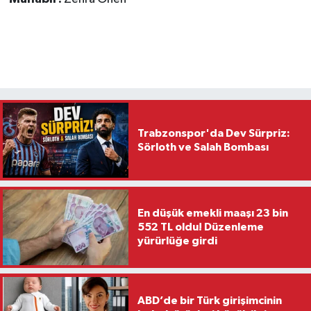
Trabzonspor'da Dev Sürpriz:
Sörloth ve Salah Bombası
En düşük emekli maaşı 23 bin
552 TL oldu! Düzenleme
yürürlüğe girdi
ABD’de bir Türk girişimcinin