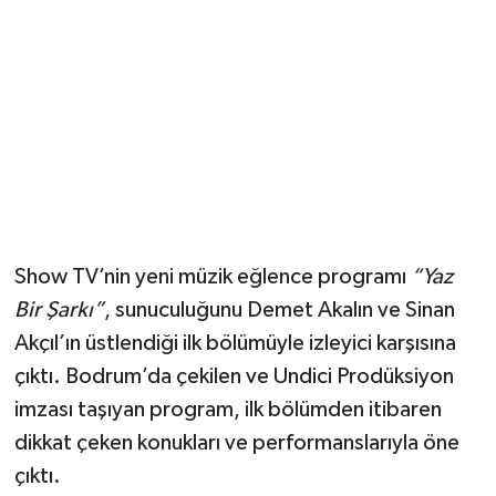
Magazin
Resmi İlanlar
Sağlık
Seri İlan
Show TV’nin yeni müzik eğlence programı
“Yaz
Siyaset
Bir Şarkı”
, sunuculuğunu Demet Akalın ve Sinan
Sokak Hayvanlarını Sahiplendirme
Akçıl’ın üstlendiği ilk bölümüyle izleyici karşısına
çıktı. Bodrum’da çekilen ve Undici Prodüksiyon
Sonsöz Özel
imzası taşıyan program, ilk bölümden itibaren
dikkat çeken konukları ve performanslarıyla öne
Spor
çıktı.