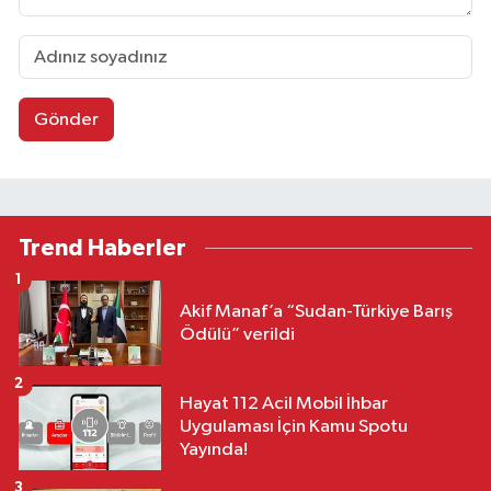
Gönder
Trend Haberler
1
Akif Manaf’a “Sudan-Türkiye Barış
Ödülü” verildi
2
Hayat 112 Acil Mobil İhbar
Uygulaması İçin Kamu Spotu
Yayında!
3