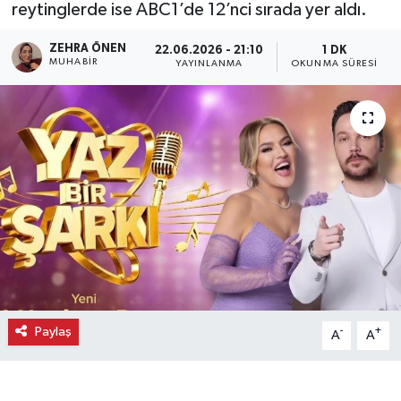
reytinglerde ise ABC1’de 12’nci sırada yer aldı.
Ekonomi
ZEHRA ÖNEN
22.06.2026 - 21:10
1 DK
MUHABIR
YAYINLANMA
OKUNMA SÜRESI
Eleman
Emlak
Gündem
Gurme
Haber
İlçe Haberleri
Paylaş
-
+
A
A
Keşfet
Kültür & Sanat