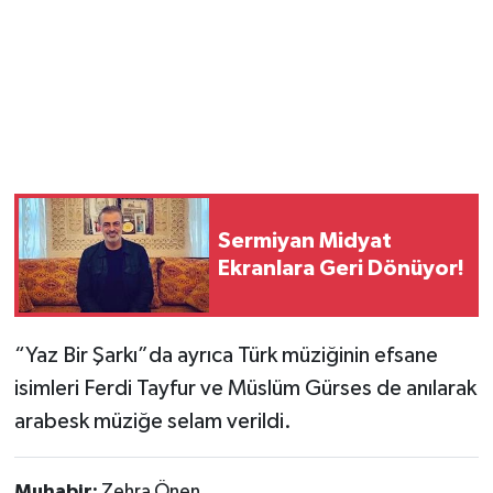
Sermiyan Midyat
Ekranlara Geri Dönüyor!
“Yaz Bir Şarkı”da ayrıca Türk müziğinin efsane
isimleri Ferdi Tayfur ve Müslüm Gürses de anılarak
arabesk müziğe selam verildi.
Muhabir:
Zehra Önen