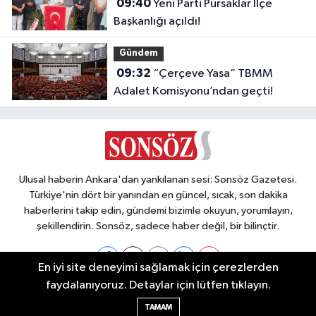
09:40
Yeni Parti Pursaklar İlçe
Başkanlığı açıldı!
Gündem
09:32
“Çerçeve Yasa” TBMM
Adalet Komisyonu’ndan geçti!
Ulusal haberin Ankara'dan yankılanan sesi: Sonsöz Gazetesi.
Türkiye'nin dört bir yanından en güncel, sıcak, son dakika
haberlerini takip edin, gündemi bizimle okuyun, yorumlayın,
şekillendirin. Sonsöz, sadece haber değil, bir bilinçtir.
En iyi site deneyimi sağlamak için çerezlerden
faydalanıyoruz. Detaylar için lütfen tıklayın.
Ankara Nöbetçi Eczaneler
TAMAM