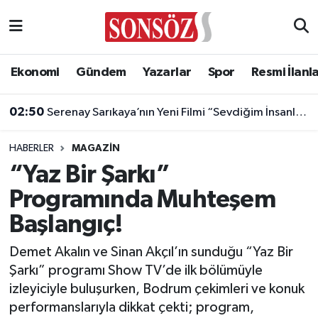
Asayiş
Ankara Nöbetçi Eczaneler
Ekonomi
Gündem
Yazarlar
Spor
Resmi İlanl
Astroloji & Burçlar
Ankara Hava Durumu
02:50
Serenay Sarıkaya’nın Yeni Filmi “Sevdiğim İnsanlar”a Dünyaca Ünlü Oyuncu
Bilim & Teknoloji
Ankara Namaz Vakitleri
HABERLER
MAGAZIN
Biyografi
Ankara Trafik Yoğunluk Haritası
“Yaz Bir Şarkı”
Programında Muhteşem
Çevre
Süper Lig Puan Durumu ve Fikstür
Başlangıç!
Diğer
Tüm Manşetler
Demet Akalın ve Sinan Akçıl’ın sunduğu “Yaz Bir
Şarkı” programı Show TV’de ilk bölümüyle
Dünya
Son Dakika Haberleri
izleyiciyle buluşurken, Bodrum çekimleri ve konuk
performanslarıyla dikkat çekti; program,
Eğitim
Haber Arşivi