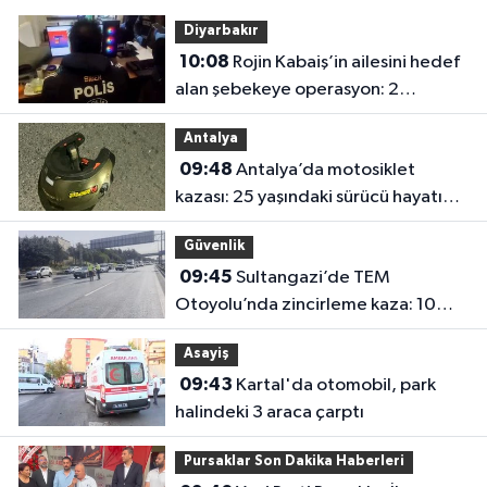
Diyarbakır
10:08
Rojin Kabaiş’in ailesini hedef
alan şebekeye operasyon: 2
tutuklama
Antalya
09:48
Antalya’da motosiklet
kazası: 25 yaşındaki sürücü hayatını
kaybetti
Güvenlik
09:45
Sultangazi’de TEM
Otoyolu’nda zincirleme kaza: 10
araç birbirine girdi
Asayiş
09:43
Kartal'da otomobil, park
halindeki 3 araca çarptı
Pursaklar Son Dakika Haberleri