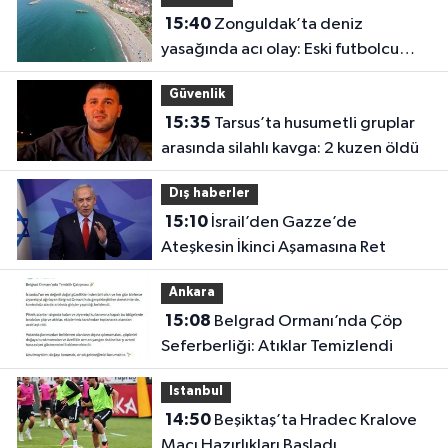
15:40
Zonguldak’ta deniz
yasağında acı olay: Eski futbolcu
Hakan Ergin hayatını kaybetti
Güvenlik
15:35
Tarsus’ta husumetli gruplar
arasında silahlı kavga: 2 kuzen öldü
Dış haberler
15:10
İsrail’den Gazze’de
Ateşkesin İkinci Aşamasına Ret
Ankara
15:08
Belgrad Ormanı’nda Çöp
Seferberliği: Atıklar Temizlendi
Istanbul
14:50
Beşiktaş’ta Hradec Kralove
Maçı Hazırlıkları Başladı