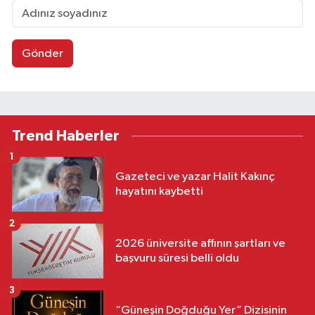
Gönder
Trend Haberler
1
Gazeteci ve yazar Halit Kakınç
hayatını kaybetti
2
2026 üniversite affının şartları ve
başvuru süresi belli oldu
3
“Güneşin Doğduğu Yer” Dizisinin