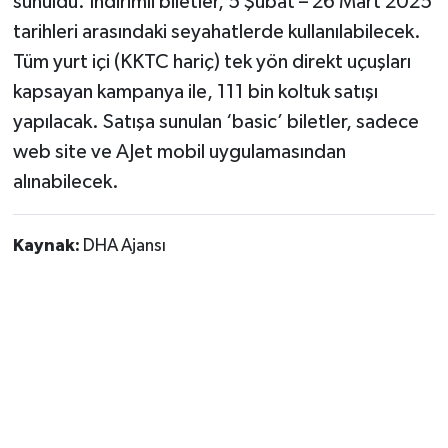
sunuldu. İndirimli biletler, 5 Şubat – 26 Mart 2025
Vasıta
tarihleri arasındaki seyahatlerde kullanılabilecek.
Yaşam
Tüm yurt içi (KKTC hariç) tek yön direkt uçuşları
kapsayan kampanya ile, 111 bin koltuk satışı
yapılacak. Satışa sunulan ‘basic’ biletler, sadece
web site ve AJet mobil uygulamasından
alınabilecek.
Kaynak:
DHA Ajansı