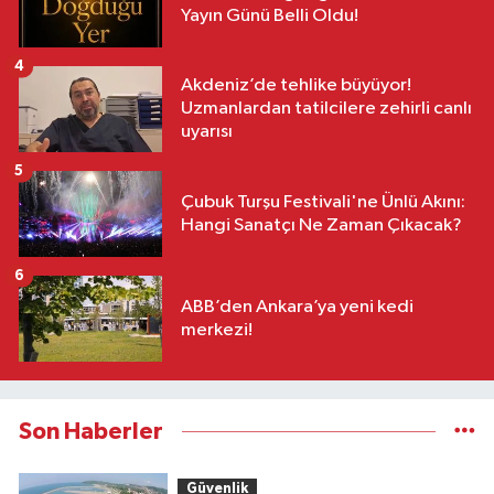
Yayın Günü Belli Oldu!
4
Akdeniz’de tehlike büyüyor!
Uzmanlardan tatilcilere zehirli canlı
uyarısı
5
Çubuk Turşu Festivali'ne Ünlü Akını:
Hangi Sanatçı Ne Zaman Çıkacak?
6
ABB’den Ankara’ya yeni kedi
merkezi!
Son Haberler
Güvenlik