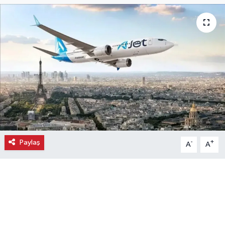
Ekonomi
Eleman
Emlak
Gündem
Gurme
Paylaş
-
+
A
A
Haber
İlçe Haberleri
Keşfet
Kültür & Sanat