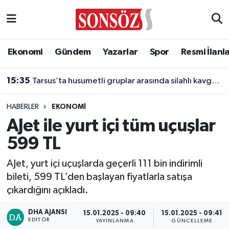
Asayiş
Ankara Nöbetçi Eczaneler
Ekonomi
Gündem
Yazarlar
Spor
Resmi İlanl
Astroloji & Burçlar
Ankara Hava Durumu
15:35
Tarsus’ta husumetli gruplar arasında silahlı kavga: 2 kuzen öldü
Bilim & Teknoloji
Ankara Namaz Vakitleri
HABERLER
EKONOMI
Biyografi
Ankara Trafik Yoğunluk Haritası
AJet ile yurt içi tüm uçuşlar
599 TL
Çevre
Süper Lig Puan Durumu ve Fikstür
AJet, yurt içi uçuşlarda geçerli 111 bin indirimli
Diğer
Tüm Manşetler
bileti, 599 TL’den başlayan fiyatlarla satışa
çıkardığını açıkladı.
Dünya
Son Dakika Haberleri
DHA AJANSI
15.01.2025 - 09:40
15.01.2025 - 09:41
Eğitim
Haber Arşivi
EDITÖR
YAYINLANMA
GÜNCELLEME