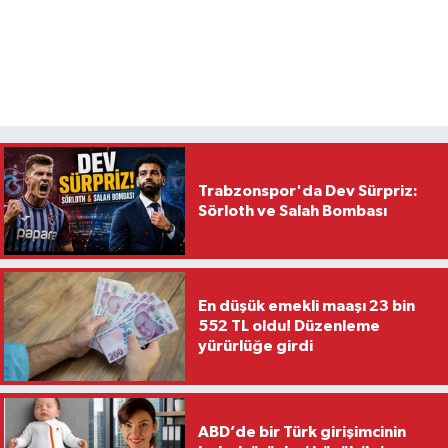
Trabzonspor'da Dev Sürpriz:
Sörloth ve Salah Bombası
En düşük emekli maaşı 23 bin
552 TL oldu! Düzenleme
yürürlüğe girdi
ABD’de bir Türk girişimcinin