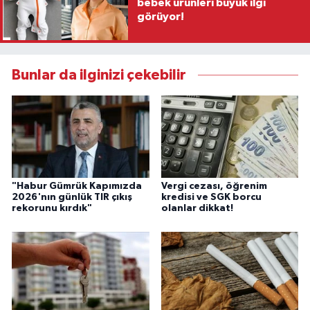
bebek ürünleri büyük ilgi
görüyor!
Bunlar da ilginizi çekebilir
"Habur Gümrük Kapımızda
Vergi cezası, öğrenim
2026'nın günlük TIR çıkış
kredisi ve SGK borcu
rekorunu kırdık"
olanlar dikkat!