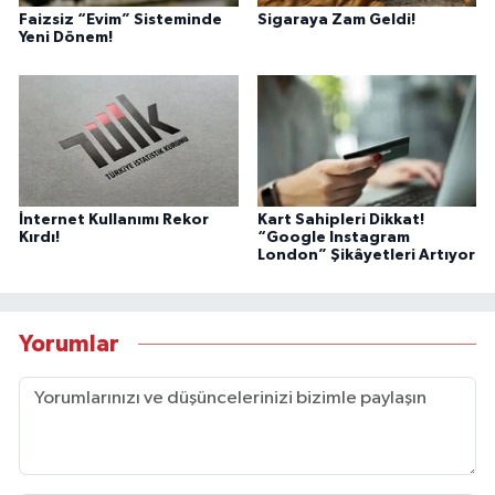
Faizsiz “Evim” Sisteminde
Sigaraya Zam Geldi!
Yeni Dönem!
İnternet Kullanımı Rekor
Kart Sahipleri Dikkat!
Kırdı!
“Google Instagram
London” Şikâyetleri Artıyor
Yorumlar