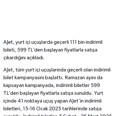
Magazin
Resmi İlanlar
Sağlık
AJet
, yurt içi uçuşlarda geçerli 111 bin indirimli
bileti, 599 TL’den başlayan fiyatlarla satışa
Seri İlan
çıkardığını açıkladı.
Siyaset
AJet, tüm yurt içi uçuşlarında geçerli olan indirimli
bilet kampanyasını başlattı. Ramazan ayını da
Sokak Hayvanlarını Sahiplendirme
kapsayan kampanyada, indirimli biletler 599
Sonsöz Özel
TL’den başlayan fiyatlarla satışa sunuldu. Yurt
içinde 41 noktaya uçuş yapan AJet’in indirimli
Spor
biletleri, 15-16 Ocak
2025
tarihlerinde satışa