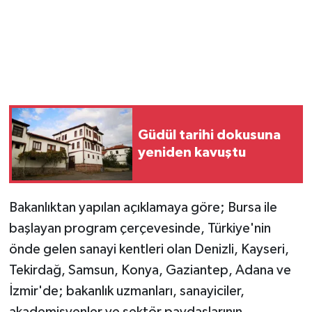
Magazin
Resmi İlanlar
Sağlık
Güdül tarihi dokusuna
Seri İlan
yeniden kavuştu
Siyaset
Bakanlıktan yapılan açıklamaya göre; Bursa ile
Sokak Hayvanlarını Sahiplendirme
başlayan program çerçevesinde, Türkiye'nin
Sonsöz Özel
önde gelen sanayi kentleri olan Denizli, Kayseri,
Tekirdağ, Samsun, Konya, Gaziantep, Adana ve
Spor
İzmir'de; bakanlık uzmanları, sanayiciler,
akademisyenler ve sektör paydaşlarının