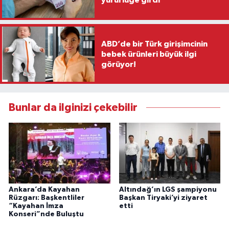
yürürlüğe girdi
ABD’de bir Türk girişimcinin
bebek ürünleri büyük ilgi
görüyor!
Bunlar da ilginizi çekebilir
Ankara’da Kayahan
Altındağ’ın LGS şampiyonu
Rüzgarı: Başkentliler
Başkan Tiryaki’yi ziyaret
“Kayahan İmza
etti
Konseri”nde Buluştu