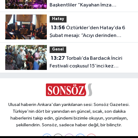
Başkentliler “Kayahan İmza
Konseri”nde Buluştu
Hatay
13:56
Öztürkler’den Hatay’da 6
Şubat mesajı: “Acıyı derinden
hissettik”
Genel
13:27
Torbalı’da Bardacık İnciri
Festivali coşkusu! 15’inci kez
düzenlendi
Ulusal haberin Ankara'dan yankılanan sesi: Sonsöz Gazetesi.
Türkiye'nin dört bir yanından en güncel, sıcak, son dakika
haberlerini takip edin, gündemi bizimle okuyun, yorumlayın,
şekillendirin. Sonsöz, sadece haber değil, bir bilinçtir.