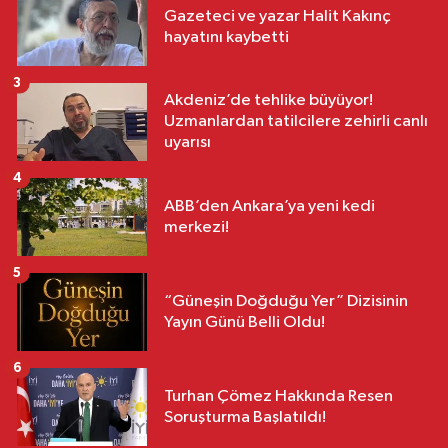
Gazeteci ve yazar Halit Kakınç
hayatını kaybetti
3
Akdeniz’de tehlike büyüyor!
Uzmanlardan tatilcilere zehirli canlı
uyarısı
4
ABB’den Ankara’ya yeni kedi
merkezi!
5
“Güneşin Doğduğu Yer” Dizisinin
Yayın Günü Belli Oldu!
6
Turhan Çömez Hakkında Resen
Soruşturma Başlatıldı!