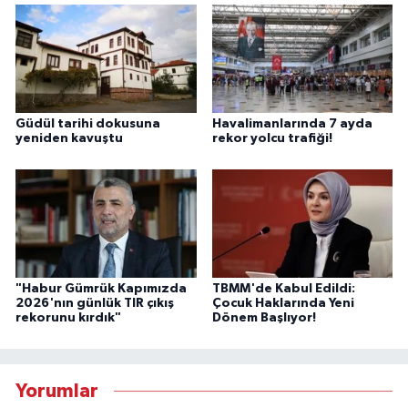
Güdül tarihi dokusuna
Havalimanlarında 7 ayda
yeniden kavuştu
rekor yolcu trafiği!
"Habur Gümrük Kapımızda
TBMM'de Kabul Edildi:
2026'nın günlük TIR çıkış
Çocuk Haklarında Yeni
rekorunu kırdık"
Dönem Başlıyor!
Yorumlar