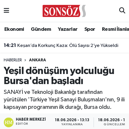
Asayiş
Ankara Nöbetçi Eczaneler
Ekonomi
Gündem
Yazarlar
Spor
Resmi İlanl
Astroloji & Burçlar
Ankara Hava Durumu
14:21
Keşan’da Korkunç Kaza: Ölü Sayısı 2’ye Yükseldi
Bilim & Teknoloji
Ankara Namaz Vakitleri
HABERLER
ANKARA
Biyografi
Ankara Trafik Yoğunluk Haritası
Yeşil dönüşüm yolculuğu
Bursa'dan başladı
Çevre
Süper Lig Puan Durumu ve Fikstür
SANAYİ ve Teknoloji Bakanlığı tarafından
Diğer
Tüm Manşetler
yürütülen 'Türkiye Yeşil Sanayi Buluşmaları'nın, 9 ili
kapsayan programının ilk durağı, Bursa oldu.
Dünya
Son Dakika Haberleri
HABER MERKEZI
18.06.2026 - 13:13
18.06.2026 - 13:
Eğitim
Haber Arşivi
EDITÖR
YAYINLANMA
GÜNCELLEME