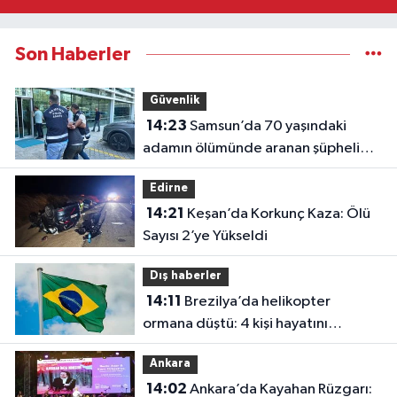
Son Haberler
Güvenlik
14:23
Samsun’da 70 yaşındaki
adamın ölümünde aranan şüpheli
Trabzon’da yakalandı
Edirne
14:21
Keşan’da Korkunç Kaza: Ölü
Sayısı 2’ye Yükseldi
Dış haberler
14:11
Brezilya’da helikopter
ormana düştü: 4 kişi hayatını
kaybetti
Ankara
14:02
Ankara’da Kayahan Rüzgarı: