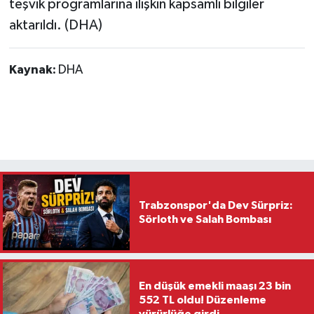
teşvik programlarına ilişkin kapsamlı bilgiler
aktarıldı. (DHA)
Kaynak:
DHA
Trabzonspor'da Dev Sürpriz:
Sörloth ve Salah Bombası
En düşük emekli maaşı 23 bin
552 TL oldu! Düzenleme