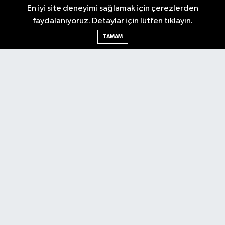
En iyi site deneyimi sağlamak için çerezlerden
faydalanıyoruz. Detaylar için lütfen tıklayın.
Ankara Nöbetçi Eczaneler
TAMAM
Ankara Hava Durumu
Ankara Namaz Vakitleri
Ankara Trafik Yoğunluk Haritası
Puan Durumu ve Fikstür
Tüm Manşetler
Son Dakika Haberleri
Haber Arşivi
Künye
Ekonomi
Gündem
Yazarlar
Spor
Politika
Magazin
Gündem
Asayiş
Sonsöz Özel