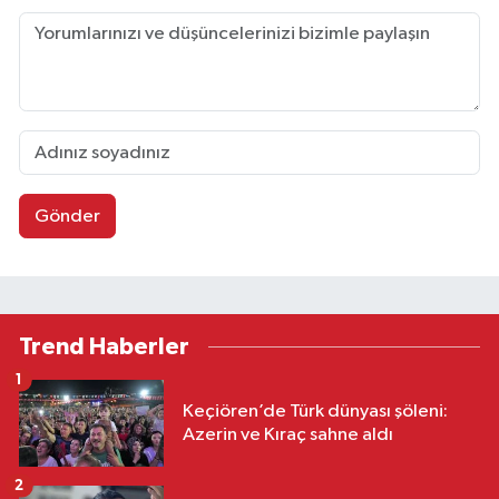
Gönder
Trend Haberler
1
Keçiören’de Türk dünyası şöleni:
Azerin ve Kıraç sahne aldı
2